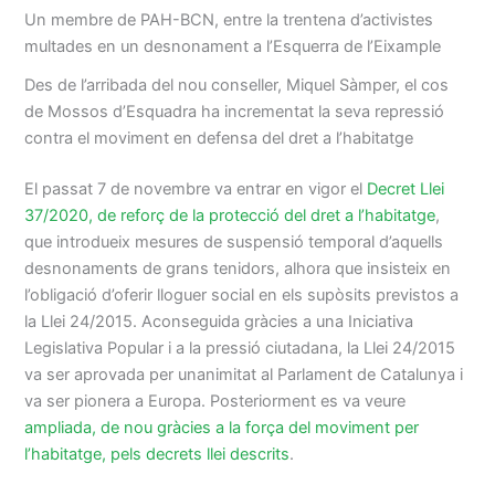
Un membre de PAH-BCN, entre la trentena d’activistes
multades en un desnonament a l’Esquerra de l’Eixample
Des de l’arribada del nou conseller, Miquel Sàmper, el cos
de Mossos d’Esquadra ha incrementat la seva repressió
contra el moviment en defensa del dret a l’habitatge
El passat 7 de novembre va entrar en vigor el
Decret Llei
37/2020, de reforç de la protecció del dret a l’habitatge
,
que introdueix mesures de suspensió temporal d’aquells
desnonaments de grans tenidors, alhora que insisteix en
l’obligació d’oferir lloguer social en els supòsits previstos a
la Llei 24/2015. Aconseguida gràcies a una Iniciativa
Legislativa Popular i a la pressió ciutadana, la Llei 24/2015
va ser aprovada per unanimitat al Parlament de Catalunya i
va ser pionera a Europa. Posteriorment es va veure
ampliada, de nou gràcies a la força del moviment per
l’habitatge, pels decrets llei descrits
.