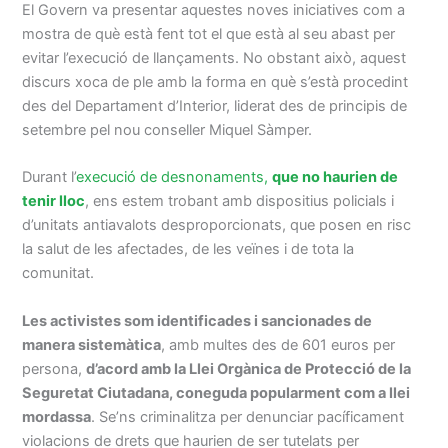
El Govern va presentar aquestes noves iniciatives com a
mostra de què està fent tot el que està al seu abast per
evitar l’execució de llançaments. No obstant això, aquest
discurs xoca de ple amb la forma en què s’està procedint
des del Departament d’Interior, liderat des de principis de
setembre pel nou conseller Miquel Sàmper.
Durant l’
execució de desnonaments,
que no haurien de
tenir lloc
, ens estem trobant amb dispositius policials i
d’unitats antiavalots desproporcionats, que posen en risc
la salut de les afectades, de les veïnes i de tota la
comunitat.
Les activistes som identificades i sancionades de
manera sistemàtica
, amb multes des de 601 euros per
persona,
d’acord amb la Llei Orgànica de Protecció de la
Seguretat Ciutadana, coneguda popularment com a llei
mordassa
. Se’ns criminalitza per denunciar pacíficament
violacions de drets que haurien de ser tutelats per