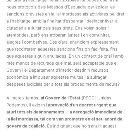
nous protocols dels Mossos d’Esquadra per aplicar les
sancions previstes en la llei mordassa als activistes pel dret
a l’habitatge, amb la finalitat d’espantar i desincentivar la
ciutadania a lluitar pels seus drets. Ens volen soles i
atemorides, però ens trobaran juntes i en comunitat,
alegres i combatives. Des d’ara, anunciem expressament
que recorrerem aquestes sancions fins on faci falta, fins
que aquestes siguin anul·lades. En un context de crisi i amb
més manca de recursos que mai, serà acceptable que el
Govern i el Departament d’Interior destinin recursos
econòmics a impulsar aquestes multes i a sufragar
despeses judicials per a tots els procediments de recurs?
Al mateix temps,
al Govern de l’Estat
(PSOE i Unidas
Podemos), li exigim
l’aprovació d’un decret urgent que
aturi tots els desnonaments, i la derogació immediata de
la llei mordassa, tal com van prometre en el seu acord de
govern de coalició
. És indignant que no s’anul·li aquest