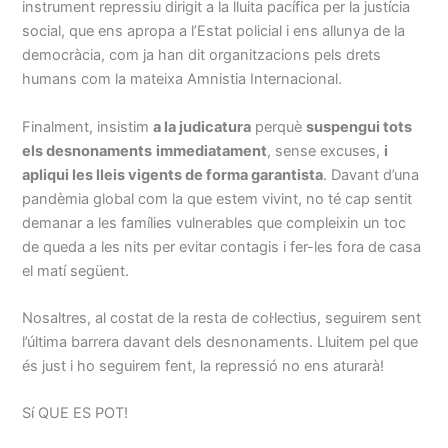
instrument repressiu dirigit a la lluita pacífica per la justícia
social, que ens apropa a l’Estat policial i ens allunya de la
democràcia, com ja han dit organitzacions pels drets
humans com la mateixa Amnistia Internacional.
Finalment, insistim
a la judicatura
perquè
suspengui tots
els desnonaments
immediatament
, sense excuses,
i
apliqui les lleis vigents de forma garantista
. Davant d’una
pandèmia global com la que estem vivint, no té cap sentit
demanar a les famílies vulnerables que compleixin un toc
de queda a les nits per evitar contagis i fer-les fora de casa
el matí següent.
Nosaltres, al costat de la resta de col·lectius, seguirem sent
l’última barrera davant dels desnonaments. Lluitem pel que
és just i ho seguirem fent, la repressió no ens aturarà!
Sí QUE ES POT!