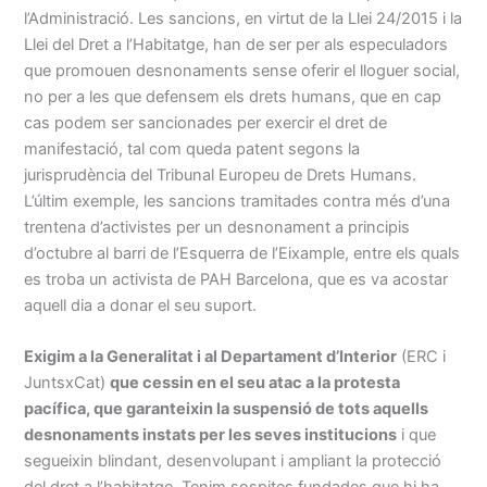
l’Administració. Les sancions, en virtut de la Llei 24/2015 i la
Llei del Dret a l’Habitatge, han de ser per als especuladors
que promouen desnonaments sense oferir el lloguer social,
no per a les que defensem els drets humans, que en cap
cas podem ser sancionades per exercir el dret de
manifestació, tal com queda patent segons la
jurisprudència del Tribunal Europeu de Drets Humans.
L’últim exemple, les sancions tramitades contra més d’una
trentena d’activistes per un desnonament a principis
d’octubre al barri de l’Esquerra de l’Eixample, entre els quals
es troba un activista de PAH Barcelona, que es va acostar
aquell dia a donar el seu suport.
Exigim a la Generalitat i al Departament d’Interior
(ERC i
JuntsxCat)
que cessin en el seu atac a la protesta
pacífica, que garanteixin la suspensió de tots aquells
desnonaments instats per les seves institucions
i que
segueixin blindant, desenvolupant i ampliant la protecció
del dret a l’habitatge. Tenim sospites fundades que hi ha