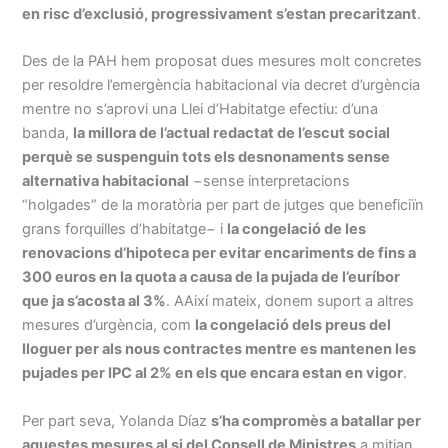
en risc d’exclusió, progressivament s’estan precaritzant
.
Des de la PAH hem proposat dues mesures molt concretes
per resoldre l’emergència habitacional via decret d’urgència
mentre no s’aprovi una Llei d’Habitatge efectiu: d’una
banda,
la millora de l’actual redactat de l’escut social
perquè se suspenguin tots els desnonaments sense
alternativa habitacional
−sense interpretacions
“holgades” de la moratòria per part de jutges que beneficiïn
grans forquilles d’habitatge− i
la congelació de les
renovacions d’hipoteca per evitar encariments de fins a
300 euros en la quota a causa de la pujada de l’euríbor
que ja s’acosta al 3%
. AAixí mateix, donem suport a altres
mesures d’urgència, com
la congelació dels preus del
lloguer per als nous contractes mentre es mantenen les
pujades per IPC al 2% en els que encara estan en vigor
.
Per part seva, Yolanda Díaz
s’ha compromès a batallar per
aquestes mesures al si del Consell de Ministres
a mitjan