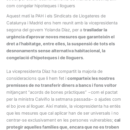
com congelar hipoteques i lloguers
Aquest matí la PAH i els Sindicats de Llogateres de
Catalunya i Madrid ens hem reunit amb la vicepresidenta
segona del govern Yolanda Díaz, per a
traslladar la
urgència d’aprovar noves mesures que garanteixin el
dret a l’habitatge, entre elles, la suspensió de tots els
desnonaments sense alternativa habitacional, la
congelació d’hipoteques i de lloguers
.
La vicepresidenta Díaz ha compartit la majoria de
consideracions que li hem fet i
comparteix les nostres
premisses de no transferir diners a bancs i fons voltor
mitjançant “acords de bones pràctiques” −com el pactat
per la ministra Calviño la setmana passada− o ajudes com
el bo jove al lloguer. Així mateix, la vicepresidenta ha entès
que les mesures que cal aplicar han de ser universals i no
centrar-se exclusivament en les persones vulnerables;
cal
protegir aquelles famílies que, encara que no es troben