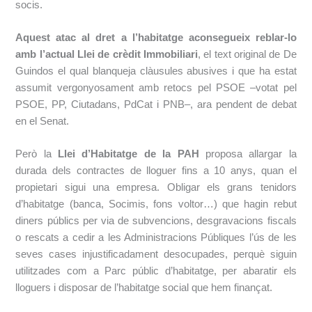
socis.
Aquest atac al dret a l’habitatge aconsegueix reblar-lo
amb l’actual Llei de crèdit Immobiliari
, el text original de De
Guindos el qual blanqueja clàusules abusives i que ha estat
assumit vergonyosament amb retocs pel PSOE ‒votat pel
PSOE, PP, Ciutadans, PdCat i PNB‒, ara pendent de debat
en el Senat.
Però la
Llei d’Habitatge de la PAH
proposa allargar la
durada dels contractes de lloguer fins a 10 anys, quan el
propietari sigui una empresa. Obligar els grans tenidors
d’habitatge (banca, Socimis, fons voltor…) que hagin rebut
diners públics per via de subvencions, desgravacions fiscals
o rescats a cedir a les Administracions Públiques l’ús de les
seves cases injustificadament desocupades, perquè siguin
utilitzades com a Parc públic d’habitatge, per abaratir els
lloguers i disposar de l’habitatge social que hem finançat.