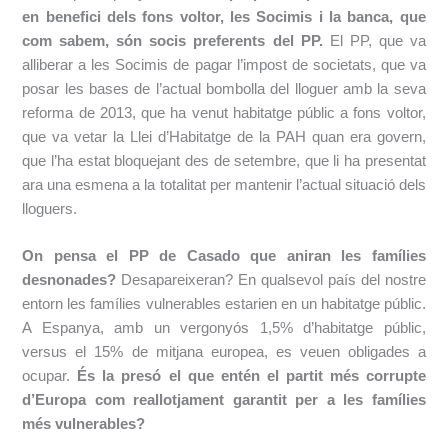
en benefici dels fons voltor, les Socimis i la banca, que
com sabem, són socis preferents del PP.
El PP, que va
alliberar a les Socimis de pagar l’impost de societats, que va
posar les bases de l’actual bombolla del lloguer amb la seva
reforma de 2013, que ha venut habitatge públic a fons voltor,
que va vetar la Llei d’Habitatge de la PAH quan era govern,
que l’ha estat bloquejant des de setembre, que li ha presentat
ara una esmena a la totalitat per mantenir l’actual situació dels
lloguers.
On
pensa
el PP
de Casado
que aniran
les
famílies
desnonades
?
Desapareixeran
?
En qualsevol
país del nostre
entorn
les
famílies
vulnerables
estarien en
un habitatge públic
.
A Espanya,
amb un
vergonyós
1,5%
d’habitatge públic,
versus el
15%
de mitjana
europea
,
es veuen
obligades a
ocupar
.
És
la presó
el que entén
el partit més
corrupte
d’Europa com
reallotjament
garantit
per a les
famílies
més
vulnerables
?