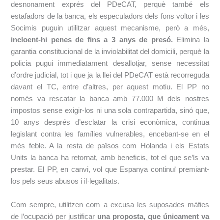
desnonament exprés del PDeCAT, perquè també els
estafadors de la banca, els especuladors dels fons voltor i les
Socimis puguin utilitzar aquest mecanisme, però a més
,
incloent-hi penes de fins a 3 anys de presó
.
Elimina la
garantia constitucional de la inviolabilitat del domicili, perquè la
policia pugui immediatament desallotjar, sense necessitat
d’ordre judicial, tot i que ja la llei del PDeCAT està recorreguda
davant el TC, entre d’altres, per aquest motiu. El PP no
només va rescatar la banca amb 77.000 M dels nostres
impostos sense exigir-los ni una sola contrapartida, sinó que,
10 anys després d’esclatar la crisi econòmica, continua
legislant contra les famílies vulnerables, encebant-se en el
més feble. A la resta de països com Holanda i els Estats
Units la banca ha retornat, amb beneficis, tot el que se’ls va
prestar. El PP, en canvi, vol que Espanya continuï premiant-
los pels seus abusos i il·legalitats.
Com sempre, utilitzen com a excusa les suposades màfies
de l’ocupació per justificar
una proposta, que únicament va