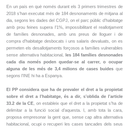
En un país en què només durant els 3 primers trimestres de
2018 s’han executat més de 184 desnonaments de mitjana al
dia, segons les dades del CGPJ, on el parc públic d’habitatge
amb prou feines supera l’1%, impossibilitant el reallotjament
de famílies desnonades, amb uns preus de lloguer i de
compra d’habitatge desbocats i uns salaris devaluats, on es
permeten els desallotjaments forçosos a famílies vulnerables
sense alternativa habitacional
,
les 184 famílies desnonades
cada dia només poden quedar-se al carrer, o ocupar
alguna de les més de 3,4 milions de cases buides
que
segons l’INE hi ha a Espanya
.
El PP considera que ha de prevaler el dret a la propietat
sobre el dret a l’habitatge, és a dir, s’oblida de l’article
33.2 de la CE
, on estableix que el dret a la propietat s’ha de
delimitar a la funció social d’aquesta. I, amb tota la cara,
proposa empresonar la gent que, sense cap altra alternativa
habitacional
, ocupi o recuperi les cases tancades dels seus