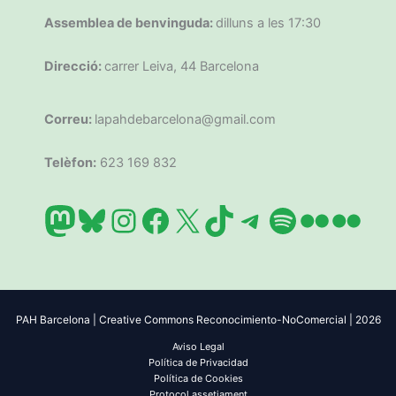
Assemblea de benvinguda:
dilluns a les 17:30
Direcció:
carrer Leiva, 44 Barcelona
Correu:
lapahdebarcelona@gmail.com
Telèfon:
623 169 832
Mastodon
Bluesky
Instagram
Facebook
X
TikTok
Telegram
Spotify
Flickr
Flic
PAH Barcelona | Creative Commons Reconocimiento-NoComercial | 2026
Aviso Legal
Política de Privacidad
Política de Cookies
Protocol assetjament