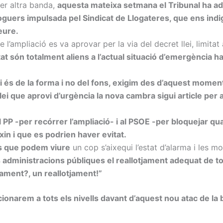
Per altra banda,
aquesta mateixa setmana el Tribunal ha adm
loguers impulsada pel Sindicat de Llogateres, que ens indig
eure.
que l’ampliació es va aprovar per la via del decret llei, limita
t són totalment aliens a l’actual situació d’emergència hab
lei és de la forma i no del fons, exigim des d’aquest moment
i que aprovi d’urgència la nova cambra sigui article per art
PP -per recórrer l’ampliació- i al PSOE -per bloquejar qua
n i que es podrien haver evitat.
s que podem viure
un cop s’aixequi l’estat d’alarma i les 
s administracions públiques el reallotjament adequat de t
ament?, un reallotjament!”
narem a tots els nivells davant d’aquest nou atac de la ba