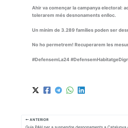
Ahir va començar la campanya electoral: ad
tolerarem més desnonaments enlloc.
Un mínim de 3.289 famílies poden ser desn
No ho permetrem! Recuperarem les mesur
#DefensemLa24 #DefensemHabitatgeDig
ANTERIOR