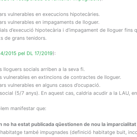
lars vulnerables en execucions hipotecàries.
llars vulnerables en impagaments de lloguer.
als d’execució hipotecària i d’impagament de lloguer fins qu
ts de grans tenidors.
24/2015 pel DL 17/2019
):
lloguers socials arriben a la seva fi.
rs vulnerables en extincions de contractes de lloguer.
llars vulnerables en alguns casos d’ocupació.
ocial (5/7 anys). En aquest cas, caldria acudir a la LAU, en 
olem manifestar que:
n no ha estat publicada qüestionen de nou la imparcialitat 
habitatge també impugnades (definició habitatge buit, inco