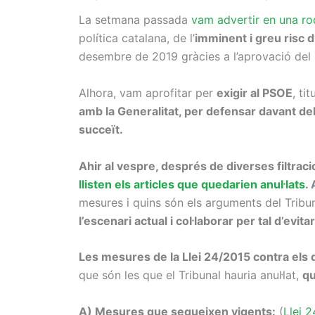
La setmana passada
vam advertir en una r
política catalana, de l’
imminent i greu risc d
desembre de 2019 gràcies a l’aprovació del D
Alhora, vam aprofitar per
exigir al PSOE
, ti
amb la Generalitat, per defensar davant del
succeït.
Ahir al vespre, després de diverses filtrac
llisten els articles que quedarien anul·lats
.
mesures i quins són els arguments del Tribun
l’escenari actual i col·laborar per tal d’evit
Les mesures de la Llei 24/2015 contra els 
que són les que el Tribunal hauria anul·lat,
qu
A) Mesures que segueixen vigents:
(
Llei 