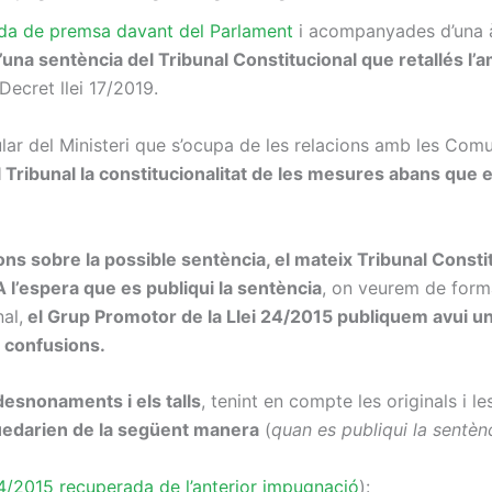
oda de premsa davant del Parlament
i acompanyades d’una àm
’una sentència del Tribunal Constitucional que retallés l’a
ecret llei 17/2019.
tular del Ministeri que s’ocupa de les relacions amb les Co
 Tribunal la constitucionalitat de les mesures abans que 
ions sobre la possible sentència, el mateix Tribunal Consti
 A l’espera que es publiqui la sentència
, on veurem de form
al,
el Grup Promotor de la Llei 24/2015 publiquem avui un
ar confusions.
desnonaments i els talls
, tenint en compte les originals i l
edarien de la següent manera
(
quan es publiqui la sentè
24/2015 recuperada de l’anterior impugnació
):