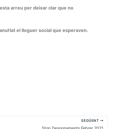
esta arreu per deixar clar que no
l·lat el lloguer social que esperaven.
SEGÜENT
Stop Desnonaments Febrer 2021