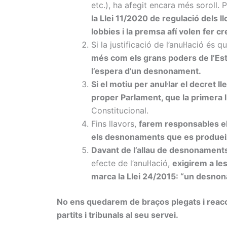
etc.), ha afegit encara més soroll. 
la Llei 11/2020 de regulació dels l
lobbies i la premsa afí volen fer cr
Si la justificació de l’anul·lació és 
més com els grans poders de l’Esta
l’espera d’un desnonament.
Si el motiu per anul·lar el decret l
proper Parlament, que la primera lle
Constitucional.
Fins llavors,
farem responsables el 
els desnonaments que es produeixi
Davant de l’allau de desnonament
efecte de l’anul·lació,
exigirem a le
marca la Llei 24/2015: “un desnon
No ens quedarem de braços plegats i reaccio
partits i tribunals al seu servei.