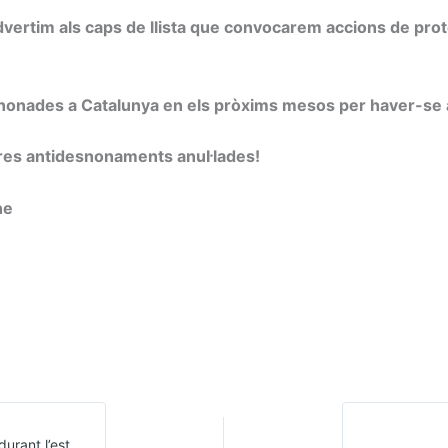
vertim als caps de llista que convocarem accions de prot
onades a Catalunya en els pròxims mesos per haver-se anu
es antidesnonaments anul·lades!
ne
Guia PAH per a suspendre desnonaments a Catalunya durant l’estat d’alarma