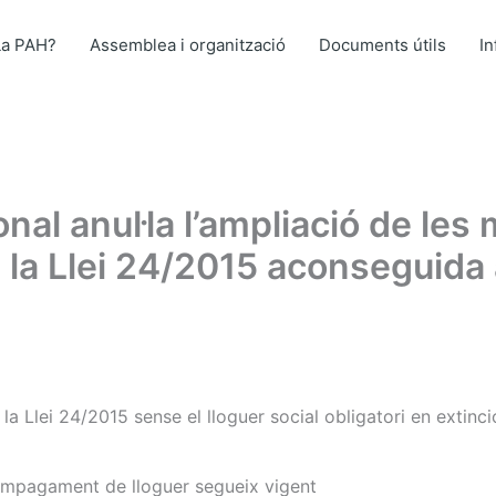
La PAH?
Assemblea i organització
Documents útils
I
onal anul·la l’ampliació de le
a Llei 24/2015 aconseguida a
 la Llei 24/2015 sense el lloguer social obligatori en extincio
impagament de lloguer segueix vigent