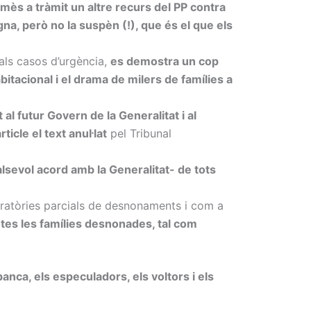
ès a tràmit un altre recurs del PP contra
na, però no la suspèn (!), que és el que els
t als casos d’urgència,
es demostra un cop
itacional i el drama de milers de famílies a
 al futur Govern de la Generalitat i al
icle el text anul·lat
pel Tribunal
lsevol acord amb la Generalitat- de tots
moratòries parcials de desnonaments i com a
otes les famílies desnonades, tal com
nca, els especuladors, els voltors i els