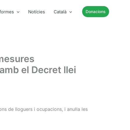
nformes
Notícies
Català
Donacions
s mesures
mb el Decret llei
ns de lloguers i ocupacions, i anul·la les