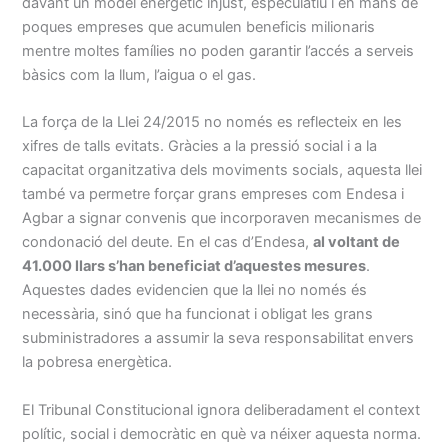
davant un model energètic injust, especulatiu i en mans de
poques empreses que acumulen beneficis milionaris
mentre moltes famílies no poden garantir l’accés a serveis
bàsics com la llum, l’aigua o el gas.
La força de la Llei 24/2015 no només es reflecteix en les
xifres de talls evitats. Gràcies a la pressió social i a la
capacitat organitzativa dels moviments socials, aquesta llei
també va permetre forçar grans empreses com Endesa i
Agbar a signar convenis que incorporaven mecanismes de
condonació del deute. En el cas d’Endesa,
al voltant de
41.000 llars s’han beneficiat d’aquestes mesures
.
Aquestes dades evidencien que la llei no només és
necessària, sinó que ha funcionat i obligat les grans
subministradores a assumir la seva responsabilitat envers
la pobresa energètica.
El Tribunal Constitucional ignora deliberadament el context
polític, social i democràtic en què va néixer aquesta norma.