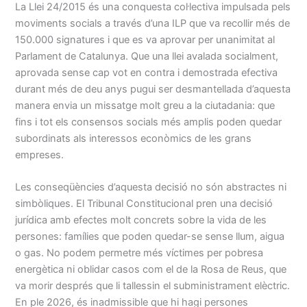
La Llei 24/2015 és una conquesta col·lectiva impulsada pels
moviments socials a través d’una ILP que va recollir més de
150.000 signatures i que es va aprovar per unanimitat al
Parlament de Catalunya. Que una llei avalada socialment,
aprovada sense cap vot en contra i demostrada efectiva
durant més de deu anys pugui ser desmantellada d’aquesta
manera envia un missatge molt greu a la ciutadania: que
fins i tot els consensos socials més amplis poden quedar
subordinats als interessos econòmics de les grans
empreses.
Les conseqüències d’aquesta decisió no són abstractes ni
simbòliques. El Tribunal Constitucional pren una decisió
jurídica amb efectes molt concrets sobre la vida de les
persones: famílies que poden quedar-se sense llum, aigua
o gas. No podem permetre més víctimes per pobresa
energètica ni oblidar casos com el de la Rosa de Reus, que
va morir després que li tallessin el subministrament elèctric.
En ple 2026, és inadmissible que hi hagi persones