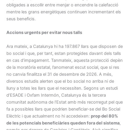
obligades a escollir entre menjar o encendre la calefacció
mentre les grans energètiques continuen incrementant els
seus beneficis.
Accions urgents per evitar nous talls
Ara mateix, a Catalunya hi ha 197.867 llars que disposen de
bo social i que, per tant, estan protegides davant dels talls
en cas d’impagament. Tanmateix, aquesta protecció depèn
de la moratòria estatal, l’anomenat escut social, que si res
no canvia finalitza el 31 de desembre de 2026. A més,
diversos estudis alerten que el bo social no arriba ni de
lluny a totes les llars que el necessiten. Segons un estudi
d’ESADE i Oxfam Intermón, Catalunya és la tercera
comunitat autònoma de l’Estat amb més recorregut pel que
fa a possibles llars que podrien beneficiar-se del Bo Social
Elèctric i que actualment no hi accedeixen:
prop del 80%
de les potencials beneficiàries queden fora del sistema
,
només per darrere de Canàries i Cantàbria. Això significa