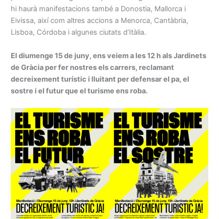
hi haurà manifestacions també a Donostia, Mallorca i
Eivissa, així com altres accions a Menorca, Cantàbria,
Lisboa, Córdoba i algunes ciutats d’Itàlia.
El diumenge 15 de juny, ens veiem a les 12 h als Jardinets
de Gràcia per fer nostres els carrers, reclamant
decreixement turístic i lluitant per defensar el pa, el
sostre i el futur que el turisme ens roba.