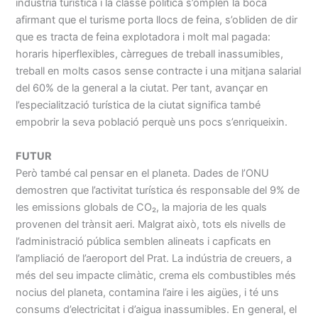
indústria turística i la classe política s’omplen la boca
afirmant que el turisme porta llocs de feina, s’obliden de dir
que es tracta de feina explotadora i molt mal pagada:
horaris hiperflexibles, càrregues de treball inassumibles,
treball en molts casos sense contracte i una mitjana salarial
del 60% de la general a la ciutat. Per tant, avançar en
l’especialització turística de la ciutat significa també
empobrir la seva població perquè uns pocs s’enriqueixin.
FUTUR
Però també cal pensar en el planeta. Dades de l’ONU
demostren que l’activitat turística és responsable del 9% de
les emissions globals de CO₂, la majoria de les quals
provenen del trànsit aeri. Malgrat això, tots els nivells de
l’administració pública semblen alineats i capficats en
l’ampliació de l’aeroport del Prat. La indústria de creuers, a
més del seu impacte climàtic, crema els combustibles més
nocius del planeta, contamina l’aire i les aigües, i té uns
consums d’electricitat i d’aigua inassumibles. En general, el