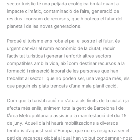
sector turístic té una petjada ecològica brutal quant a
impacte climàtic, contaminació de l’aire, generació de
residus i consum de recursos, que hipoteca el futur del
planeta i de les noves generacions.
Perquè el turisme ens roba el pa, el sostre i el futur, és
urgent canviar el rumb econòmic de la ciutat, reduir
l’activitat turística i generar i enfortir altres sectors
compatibles amb la vida, així com destinar recursos a la
formació i reinserció laboral de les persones que han
treballat al sector i que no poden ser, una vegada més, els
que paguin els plats trencats d’una mala planificació.
Com que la turistització no s’atura als límits de la ciutat i ja
afecta més enllà, animem tota la gent de Barcelona i de
l’Àrea Metropolitana a assistir a la manifestació del dia 15
de juny. Aquell dia hi haurà mobilitzacions a diversos
territoris d’aquest sud d’Europa, que no es resigna a ser el
pati de vacances global al qual han volgut condemnar-nos: