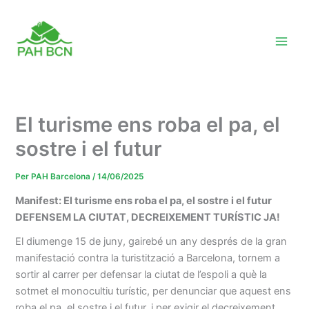
Vés
al
contingut
El turisme ens roba el pa, el
sostre i el futur
Per
PAH Barcelona
/
14/06/2025
Manifest: El turisme ens roba el pa, el sostre i el futur
DEFENSEM LA CIUTAT, DECREIXEMENT TURÍSTIC JA!
El diumenge 15 de juny, gairebé un any després de la gran
manifestació contra la turistització a Barcelona, tornem a
sortir al carrer per defensar la ciutat de l’espoli a què la
sotmet el monocultiu turístic, per denunciar que aquest ens
roba el pa, el sostre i el futur, i per exigir el decreixement