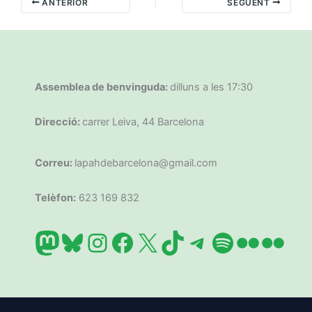
ANTERIOR
SEGÜENT
Assemblea de benvinguda:
dilluns a les 17:30
Direcció:
carrer Leiva, 44 Barcelona
Correu:
lapahdebarcelona@gmail.com
Telèfon:
623 169 832
Mastodon
Bluesky
Instagram
Facebook
X
TikTok
Telegram
Spotify
Flickr
Flic