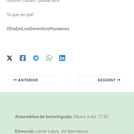
nostres ciutats i poblacions
Sí que es pot!
#DiaDeLosDerechosHumanos
ANTERIOR
SEGÜENT
Assemblea de benvinguda:
dilluns a les 17:30
Direcció:
carrer Leiva, 44 Barcelona