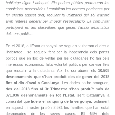
habitatge digne i adequat. Els poders públics promouran les
condicions necessàries i establiran les normes pertinents per
fer efectiu aquest dret, regulant la utilització del sòl d’acord
amb l’interès general per impedir l’especulació. La comunitat
participarà en les plusvàlues que generi l’acció urbanística
dels ens públics.
En el 2018, a l’Estat espanyol, se segueix vulnerant el dret a
l’habitatge i se segueix fent per la inoperància dels partits
polítics que en lloc de vetllar per les ciutadanes ho fan pels
interessos econòmics; falta voluntat política per canviar lleis
que rescatin a la ciutadania. Així ho corroboren els
10.508
desnonaments que s’han produït des de gener del 2018
fins al dia d’avui a Catalunya
. Les dades no ho amaguen,
des del 2013 fins al 3r Trimestre s’han produït més de
371.036 desnonaments
en tot l’Estat,
sent
Catalunya
la
comunitat que
lidera el rànquing de la vergonya.
Solament
en aquest trimestre ja són 2.531 les famílies que han estat
desnonades de les seves cases.
El 64% dels