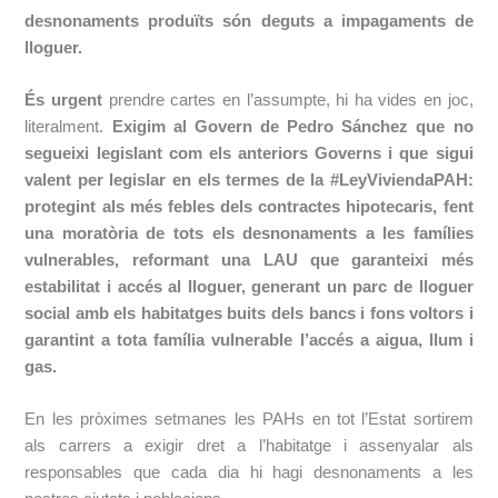
desnonaments produïts són deguts a impagaments de
lloguer.
És urgent
prendre cartes en l’assumpte, hi ha vides en joc,
literalment.
Exigim al Govern de Pedro Sánchez que no
segueixi legislant com els anteriors Governs i que sigui
valent per legislar en els termes de la #LeyViviendaPAH:
protegint als més febles dels contractes hipotecaris, fent
una moratòria de tots els desnonaments a les famílies
vulnerables, reformant una LAU que garanteixi més
estabilitat i accés al lloguer, generant un parc de lloguer
social amb els habitatges buits dels bancs i fons voltors i
garantint a tota família vulnerable l’accés a aigua, llum i
gas.
En les pròximes setmanes les PAHs en tot l’Estat sortirem
als carrers a exigir dret a l’habitatge i assenyalar als
responsables que cada dia hi hagi desnonaments a les