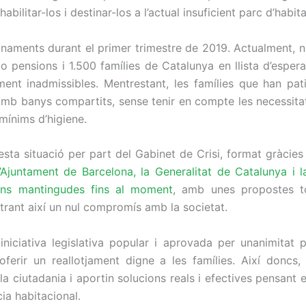
habilitar-los i destinar-los a l’actual insuficient parc d’habi
naments durant el primer trimestre de 2019. Actualment, n
 o pensions i 1.500 famílies de Catalunya en llista d’espe
ment inadmissibles. Mentrestant, les famílies que han pa
 amb banys compartits, sense tenir en compte les necessitats
mínims d’higiene.
ta situació per part del Gabinet de Crisi, format gràcies a
’Ajuntament de Barcelona, la Generalitat de Catalunya i l
ions mantingudes fins al moment
, amb unes propostes to
trant així un nul compromís amb la societat.
niciativa legislativa popular i aprovada per unanimitat p
ferir un reallotjament digne a les famílies. Així doncs,
 la ciutadania i aportin solucions reals i efectives pensant e
cia habitacional.