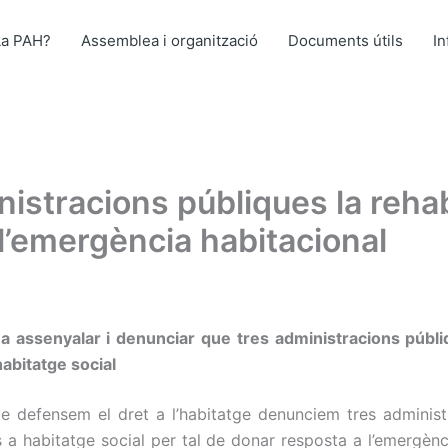
La PAH?
Assemblea i organització
Documents útils
I
nistracions públiques la rehab
l’emergència habitacional
er a assenyalar i denunciar que tres administracions públ
habitatge social
que defensem el dret a l’habitatge denunciem tres administ
ts a habitatge social per tal de donar resposta a l’emergèn