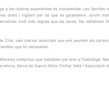
tatge a les nostres assemblees és insostenible. Les famílie
res drets i vigilant per tal que es garanteixin, sovint mat
lternatives molt més dignes que les seves. No defallirem fi
de Crisi, vam marxar anunciant que ens veuríem als carrers
famílies que ho necessiten.
iferents col·lectius que treballem pel dret a l’habitatge: R
rcelona, Xarxa de Suport Mutu Trinitat Vella i Associació d