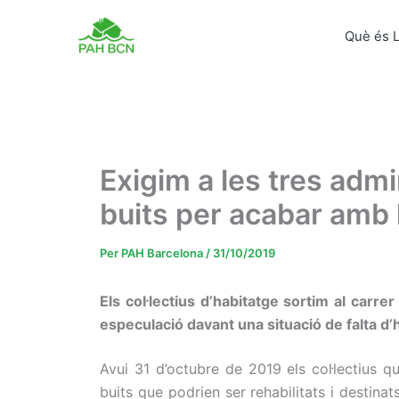
Vés
al
Què és 
contingut
Exigim a les tres admi
buits per acabar amb 
Per
PAH Barcelona
/
31/10/2019
Els col·lectius d’habitatge sortim al carr
especulació davant una situació de falta d’
Avui 31 d’octubre de 2019 els col·lectius 
buits que podrien ser rehabilitats i destina