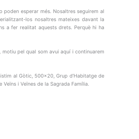
s no poden esperar més. Nosaltres seguirem al
erialitzant-los nosaltres mateixes davant la
ns a fer realitat aquests drets. Perquè hi ha
, motiu pel qual som avui aquí i continuarem
esistim al Gòtic, 500×20, Grup d’Habitatge de
e Veïns i Veïnes de la Sagrada Família.