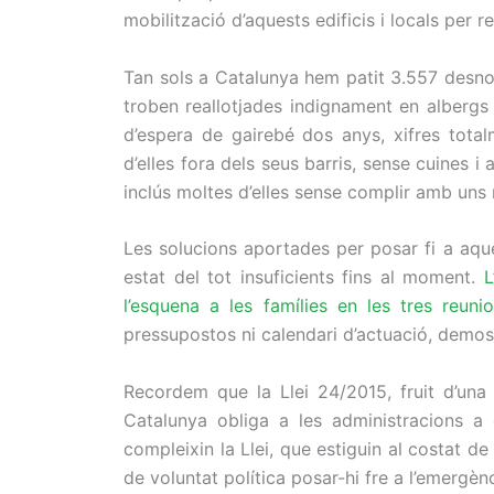
mobilització d’aquests edificis i locals per re
Tan sols a Catalunya hem patit 3.557 desno
troben reallotjades indignament en albergs
d’espera de gairebé dos anys, xifres total
d’elles fora dels seus barris, sense cuines i
inclús moltes d’elles sense complir amb uns 
Les solucions aportades per posar fi a aques
estat del tot insuficients fins al moment.
L
l’esquena a les famílies en les tres reun
pressupostos ni calendari d’actuació, demos
Recordem que la Llei 24/2015, fruit d’una i
Catalunya obliga a les administracions a o
compleixin la Llei, que estiguin al costat de
de voluntat política posar-hi fre a l’emergèn