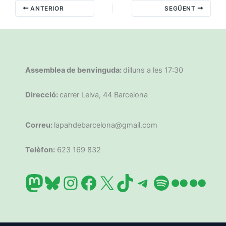
ANTERIOR
SEGÜENT
Assemblea de benvinguda:
dilluns a les 17:30
Direcció:
carrer Leiva, 44 Barcelona
Correu:
lapahdebarcelona@gmail.com
Telèfon:
623 169 832
Mastodon
Bluesky
Instagram
Facebook
X
TikTok
Telegram
Spotify
Flickr
Flic