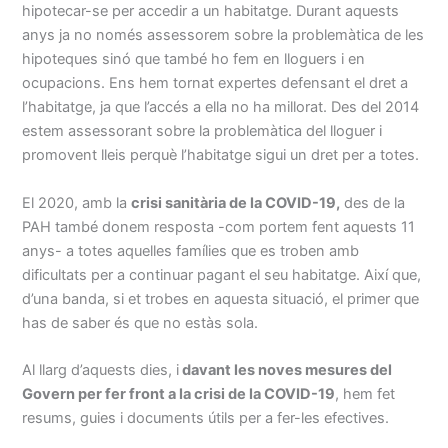
hipotecar-se per accedir a un habitatge. Durant aquests
anys ja no només assessorem sobre la problemàtica de les
hipoteques sinó que també ho fem en lloguers i en
ocupacions. Ens hem tornat expertes defensant el dret a
l’habitatge, ja que l’accés a ella no ha millorat. Des del 2014
estem assessorant sobre la problemàtica del lloguer i
promovent lleis perquè l’habitatge sigui un dret per a totes.
El 2020, amb la
crisi sanitària de la COVID-19,
des de la
PAH també donem resposta -com portem fent aquests 11
anys- a totes aquelles famílies que es troben amb
dificultats per a continuar pagant el seu habitatge. Així que,
d’una banda, si et trobes en aquesta situació, el primer que
has de saber és que no estàs sola.
Al llarg d’aquests dies, i
davant les noves mesures del
Govern per fer front a la crisi de la COVID-19
, hem fet
resums, guies i documents útils per a fer-les efectives.