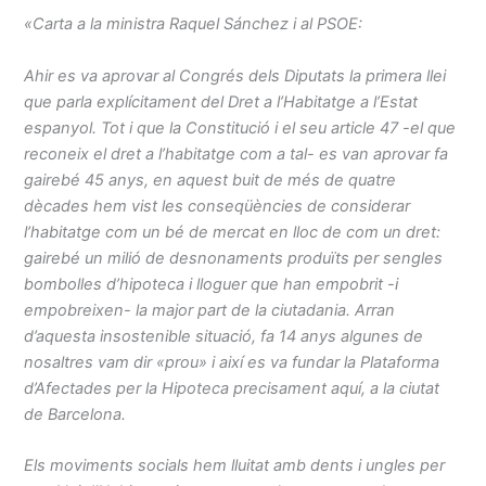
«Carta a la ministra Raquel Sánchez i al PSOE:
Ahir es va aprovar al Congrés dels Diputats la primera llei
que parla explícitament del Dret a l’Habitatge a l’Estat
espanyol. Tot i que la Constitució i el seu article 47 -el que
reconeix el dret a l’habitatge com a tal- es van aprovar fa
gairebé 45 anys, en aquest buit de més de quatre
dècades hem vist les conseqüències de considerar
l’habitatge com un bé de mercat en lloc de com un dret:
gairebé un milió de desnonaments produïts per sengles
bombolles d’hipoteca i lloguer que han empobrit -i
empobreixen- la major part de la ciutadania. Arran
d’aquesta insostenible situació, fa 14 anys algunes de
nosaltres vam dir «prou» i així es va fundar la Plataforma
d’Afectades per la Hipoteca precisament aquí, a la ciutat
de Barcelona.
Els moviments socials hem lluitat amb dents i ungles per