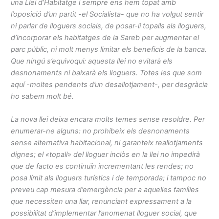
una Llei d’Habitatge i sempre ens hem topat amb
l’oposició d’un partit -el Socialista- que no ha volgut sentir
ni parlar de lloguers socials, de posar-li topalls als lloguers,
d’incorporar els habitatges de la Sareb per augmentar el
parc públic, ni molt menys limitar els beneficis de la banca.
Que ningú s’equivoqui: aquesta llei no evitarà els
desnonaments ni baixarà els lloguers. Totes les que som
aquí -moltes pendents d’un desallotjament-, per desgràcia
ho sabem molt bé.
La nova llei deixa encara molts temes sense resoldre. Per
enumerar-ne alguns: no prohibeix els desnonaments
sense alternativa habitacional, ni garanteix reallotjaments
dignes; el «topall» del lloguer inclòs en la llei no impedirà
que de facto es continuïn incrementant les rendes; no
posa límit als lloguers turístics i de temporada; i tampoc no
preveu cap mesura d’emergència per a aquelles famílies
que necessiten una llar, renunciant expressament a la
possibilitat d’implementar l’anomenat lloguer social, que