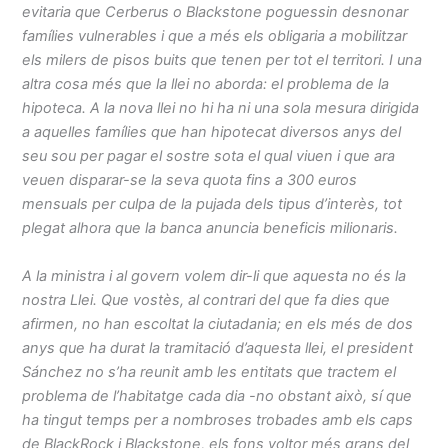
evitaria que Cerberus o Blackstone poguessin desnonar
famílies vulnerables i que a més els obligaria a mobilitzar
els milers de pisos buits que tenen per tot el territori. I una
altra cosa més que la llei no aborda: el problema de la
hipoteca. A la nova llei no hi ha ni una sola mesura dirigida
a aquelles famílies que han hipotecat diversos anys del
seu sou per pagar el sostre sota el qual viuen i que ara
veuen disparar-se la seva quota fins a 300 euros
mensuals per culpa de la pujada dels tipus d’interès, tot
plegat alhora que la banca anuncia beneficis milionaris.
A la ministra i al govern volem dir-li que aquesta no és la
nostra Llei. Que vostès, al contrari del que fa dies que
afirmen, no han escoltat la ciutadania; en els més de dos
anys que ha durat la tramitació d’aquesta llei, el president
Sánchez no s’ha reunit amb les entitats que tractem el
problema de l’habitatge cada dia -no obstant això, sí que
ha tingut temps per a nombroses trobades amb els caps
de BlackRock i Blackstone, els fons voltor més grans del