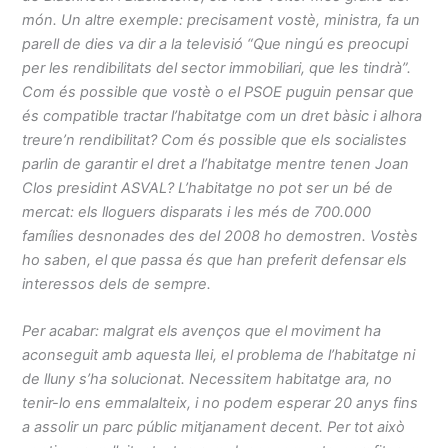
món. Un altre exemple: precisament vostè, ministra, fa un
parell de dies va dir a la televisió “Que ningú es preocupi
per les rendibilitats del sector immobiliari, que les tindrà”.
Com és possible que vostè o el PSOE puguin pensar que
és compatible tractar l’habitatge com un dret bàsic i alhora
treure’n rendibilitat? Com és possible que els socialistes
parlin de garantir el dret a l’habitatge mentre tenen Joan
Clos presidint ASVAL? L’habitatge no pot ser un bé de
mercat: els lloguers disparats i les més de 700.000
famílies desnonades des del 2008 ho demostren. Vostès
ho saben, el que passa és que han preferit defensar els
interessos dels de sempre.
Per acabar: malgrat els avenços que el moviment ha
aconseguit amb aquesta llei, el problema de l’habitatge ni
de lluny s’ha solucionat. Necessitem habitatge ara, no
tenir-lo ens emmalalteix, i no podem esperar
20
anys fins
a assolir un parc públic mitjanament decent. Per tot això