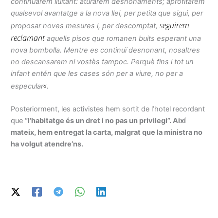
continuarem lluitant: aturarem desnonaments; aprofitarem
qualsevol avantatge a la nova llei, per petita que sigui, per
seguirem
proposar noves mesures i, per descomptat,
reclamant
aquells pisos que romanen buits esperant una
nova bombolla. Mentre es continuï desnonant, nosaltres
no descansarem ni vostès tampoc. Perquè fins i tot un
infant entén que les cases són per a viure, no per a
«
especular
.
Posteriorment, les activistes hem sortit de l’hotel recordant
que
“l’habitatge és un dret i no pas un privilegi”. Així
mateix, hem entregat la carta, malgrat que la ministra no
ha volgut atendre’ns.