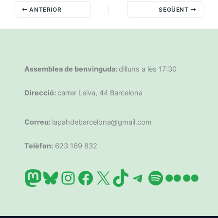
ANTERIOR
SEGÜENT
Assemblea de benvinguda:
dilluns a les 17:30
Direcció:
carrer Leiva, 44 Barcelona
Correu:
lapahdebarcelona@gmail.com
Telèfon:
623 169 832
Mastodon
Bluesky
Instagram
Facebook
X
TikTok
Telegram
Spotify
Flickr
Flic