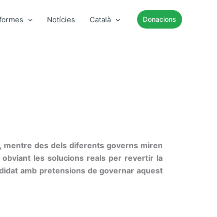
nformes
Notícies
Català
Donacions
im, mentre des dels diferents governs miren
bviant les solucions reals per revertir la
andidat amb pretensions de governar aquest