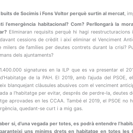
 buits de Socimis i Fons Voltor perquè surtin al mercat
, i
 l’emergència habitacional? Com? Perllongarà la mora
ar?
Eliminaran requisits perquè hi hagi reestructuracions
davant cessions de crèdit i així eliminar el Venciment An
ilers de famílies per deutes contrets durant la crisi? Pu
 mans dels ajuntaments?
1.400.000 signatures en la ILP que es va presentar el 20
i d’Habitatge de la PAH. El 2019, amb l’ajuda del PSOE, el
ix blanquejant clàusules abusives com el venciment antici
itada a l’habitatge per evitar, després de perdre-la, deutes
itatge aprovades en les CCAA. També el 2019, el PSOE no ha 
rgència, quedant-se curt i a mig gas.
 saber si, d’una vegada per totes, es podrà entendre l’ha
 garanteixi uns mínims drets en habitatge en totes les 