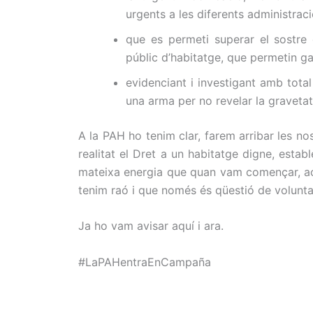
urgents a les diferents administraci
que es permeti superar el sostre
públic d’habitatge, que permetin ga
evidenciant i investigant amb total
una arma per no revelar la gravetat 
A la PAH ho tenim clar, farem arribar les n
realitat el Dret a un habitatge digne, estab
mateixa energia que quan vam començar, aco
tenim raó i que només és qüestió de voluntat 
Ja ho vam avisar aquí i ara.
#LaPAHentraEnCampaña