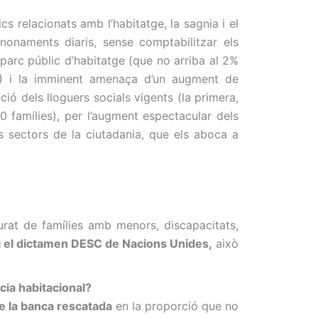
s relacionats amb l’habitatge, la sagnia i el
naments diaris, sense comptabilitzar els
 parc públic d’habitatge (que no arriba al 2%
0%) i la imminent amenaça d’un augment de
ció dels lloguers socials vigents (la primera,
0 famílies), per l’augment espectacular dels
s sectors de la ciutadania, que els aboca a
urat
de famílies
amb
menors
, discapacitats
,
i el dictamen
DESC
de Nacions
Unides
,
això
cia habitacional?
de la banca rescatada
en la proporció que no