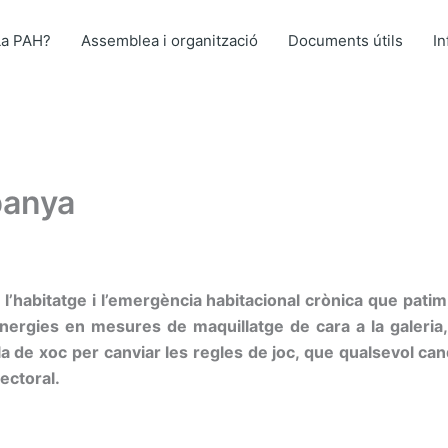
La PAH?
Assemblea i organització
Documents útils
I
panya
a l’habitatge i l’emergència habitacional crònica que pat
ergies en mesures de maquillatge de cara a la galeria, o
la de xoc per canviar les regles de joc, que qualsevol c
ectoral.