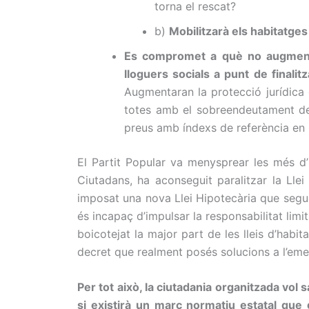
torna el rescat?
b)
Mobilitzarà els habitatges
Es compromet a què no augmenti
lloguers socials a punt de finalitz
Augmentaran la protecció jurídica 
totes amb el sobreendeutament de m
preus amb índexs de referència en
El Partit Popular va menysprear les més d’
Ciutadans, ha aconseguit paralitzar la Lle
imposat una nova Llei Hipotecària que segue
és incapaç d’impulsar la responsabilitat lim
boicotejat la major part de les lleis d’hab
decret que realment posés solucions a l’eme
Per tot això, la ciutadania organitzada vol
si existirà un marc normatiu estatal que