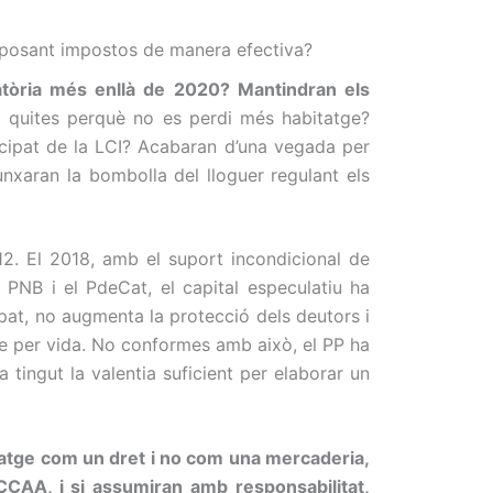
mposant impostos de manera efectiva?
tòria més enllà de 2020? Mantindran els
 i quites perquè no es perdi més habitatge?
ticipat de la LCI? Acabaran d’una vegada per
nxaran la bombolla del lloguer regulant els
12. El 2018, amb el suport incondicional de
 PNB i el PdeCat, el capital especulatiu ha
pat, no augmenta la protecció dels deutors i
 de per vida. No conformes amb això, el PP ha
tingut la valentia suficient per elaborar un
bitatge com un dret i no com una mercaderia,
CCAA, i si assumiran amb responsabilitat,