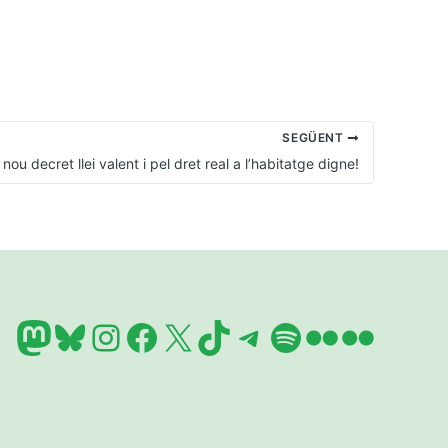
SEGÜENT
nou decret llei valent i pel dret real a l’habitatge digne!
Mastodon
Bluesky
Instagram
Facebook
X
TikTok
Telegram
Spotify
Flickr
Flickr