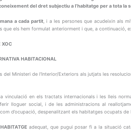
oneixement del dret subjectiu a l’habitatge per a tota la s
mana a cada partit
, i a les persones que acudeixin als mí
 que els hem formulat anteriorment i que, a continuació, 
E XOC
ERNATIVA HABITACIONAL
del Ministeri de l’Interior/Exteriors als jutjats les resolu
a vinculació en els tractats internacionals i les lleis no
erir lloguer social, i de les administracions al reallotja
om d’ocupació, despenalitzant els habitatges ocupats de b
’HABITATGE
adequat, que pugui posar fi a la situació cata