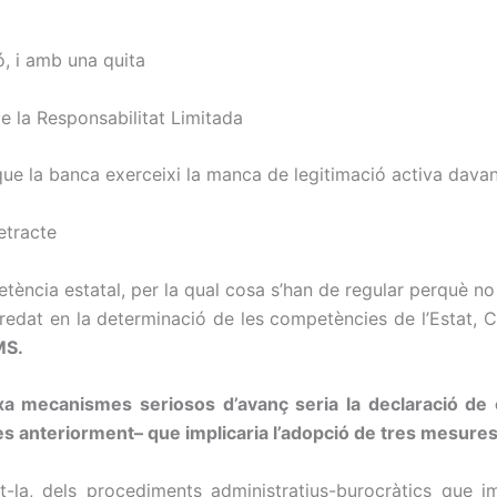
ó, i amb una quita
e la Responsabilitat Limitada
ue la banca exerceixi la manca de legitimació activa davant
etracte
ència estatal, per la qual cosa s’han de regular perquè no 
aredat en la determinació de les competències de l’Estat,
MS.
 mecanismes seriosos d’avanç seria la declaració de ca
 anteriorment– que implicaria l’adopció de tres mesures
zant-la, dels procediments administratius-burocràtics qu