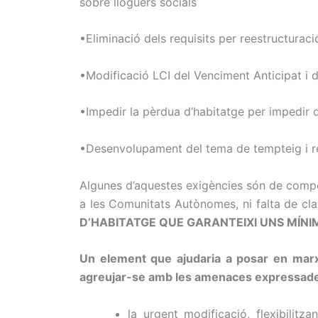
sobre lloguers socials
•Eliminació dels requisits per reestructuraci
•Modificació LCI del Venciment Anticipat i d
•Impedir la pèrdua d’habitatge per impedir q
•Desenvolupament del tema de tempteig i r
Algunes d’aquestes exigències són de compet
a les Comunitats Autònomes, ni falta de cl
D’HABITATGE QUE GARANTEIXI UNS MÍNI
Un element que ajudaria a posar en marxa
agreujar-se amb les amenaces expressades
la urgent modificació, flexibilit