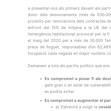
a presentar-nos els primers davant els parti
dolor dels desnonaments (més de 630.000
produïts per renovacions dels contractes de 
enfront del 15% de mitjana a la UE del n
l’emergència habitacional provocat per la fi 
el maig del 2020 per a més de 30.000 famíli
preus de lloguer, responsables d’un 62,49%
l’ocupació cada vegada en major nombre com 
Demanem a tots els partits polítics que ens
Es compromet a posar fi als de
gent gran
o en estat
de vulnerabilit
es
podria evitar
.
Es compromet a augmentar el parc 
a) S’atrevirà a exigir la
cessió