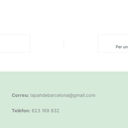
Per un 
Correu:
lapahdebarcelona@gmail.com
Telèfon:
623 169 832