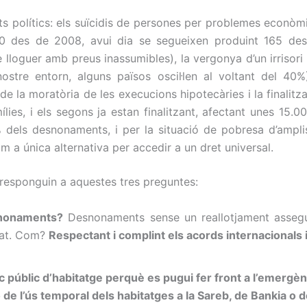
ts polítics: els suïcidis de persones per problemes econòmic
 des de 2008, avui dia se segueixen produint 165 desno
lloguer amb preus inassumibles), la vergonya d’un irrisori
ostre entorn, alguns països oscil·len al voltant del 4
de la moratòria de les execucions hipotecàries i la finalitza
es, i els segons ja estan finalitzant, afectant unes 15.00
 dels desnonaments, i per la situació de pobresa d’ampli
a única alternativa per accedir a un dret universal
.
 responguin a aquestes tres preguntes:
snonaments?
Desnonaments
sense un
reallotjament
asseg
at.
Com
?
Respectant
i
complint els
acords
internacionals
públic d’habitatge perquè es pugui fer front a l’emergèn
 de l’ús temporal dels habitatges a la Sareb, de Bankia o 