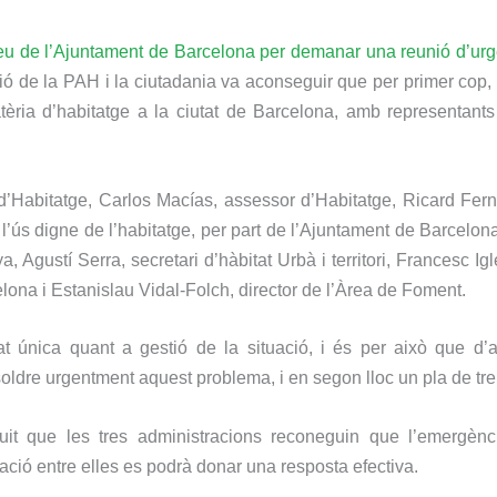
 seu de l’Ajuntament de Barcelona per demanar una reunió d’ur
 de la PAH i la ciutadania va aconseguir que per primer cop, 
èria d’habitatge a la ciutat de Barcelona, amb representants
a d’Habitatge, Carlos Macías, assessor d’Habitatge, Ricard Fe
ús digne de l’habitatge, per part de l’Ajuntament de Barcelona; 
 Agustí Serra, secretari d’hàbitat Urbà i territori, Francesc Iglé
ona i Estanislau Vidal-Folch, director de l’Àrea de Foment.
t única quant a gestió de la situació, i és per això que d
esoldre urgentment aquest problema, i en segon lloc un pla de tre
it que les tres administracions reconeguin que l’emergència
ció entre elles es podrà donar una resposta efectiva.