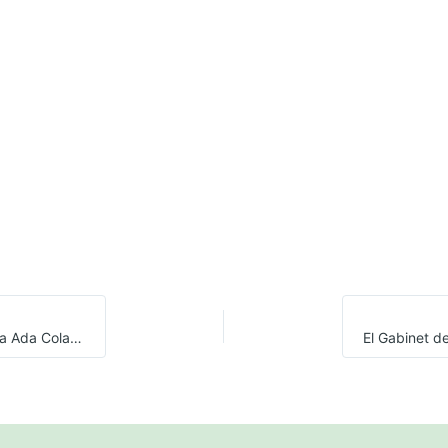
La PAH ocupem l’Ajuntament de Barcelona per a exigir a Ada Colau, Quim Torra i Teresa Cunillera el compliment de la Llei 24/2015