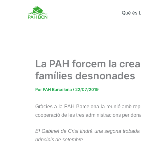
Vés
al
Què és 
contingut
La PAH forcem la creac
famílies desnonades
Per
PAH Barcelona
/
22/07/2019
Gràcies a la PAH Barcelona la reunió amb repr
cooperació de les tres administracions per dona
El Gabinet de Crisi tindrà una segona trobada e
principis de setembre