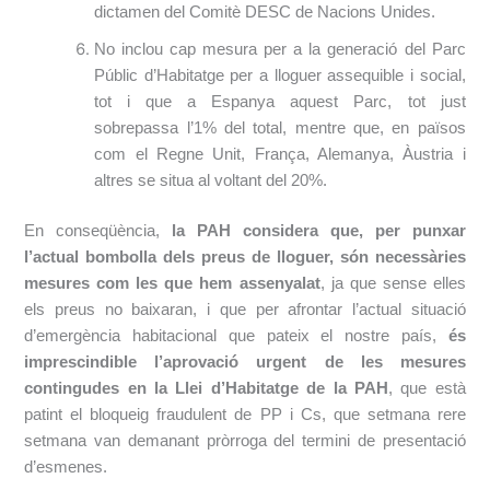
dictamen del Comitè DESC de Nacions Unides.
No inclou cap mesura per a la generació del Parc
Públic d’Habitatge per a lloguer assequible i social,
tot i que a Espanya aquest Parc, tot just
sobrepassa l’1% del total, mentre que, en països
com el Regne Unit, França, Alemanya, Àustria i
altres se situa al voltant del 20%.
En conseqüència,
la PAH considera que, per punxar
l’actual bombolla dels preus de lloguer, són necessàries
mesures com les que hem assenyalat
, ja que sense elles
els preus no baixaran, i que per afrontar l’actual situació
d’emergència habitacional que pateix el nostre país,
és
imprescindible l’aprovació urgent de les mesures
contingudes en la Llei d’Habitatge de la PAH
, que està
patint el bloqueig fraudulent de PP i Cs, que setmana rere
setmana van demanant pròrroga del termini de presentació
d’esmenes.