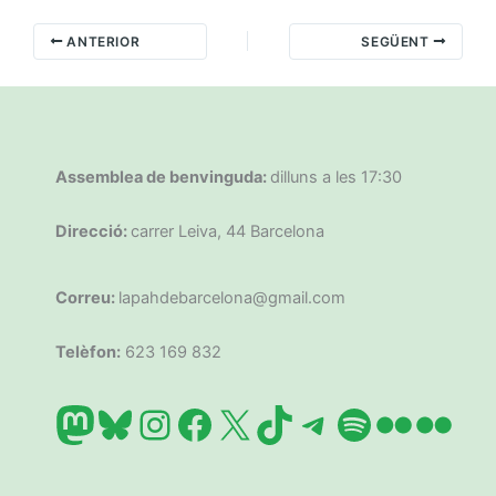
ANTERIOR
SEGÜENT
Assemblea de benvinguda:
dilluns a les 17:30
Direcció:
carrer Leiva, 44 Barcelona
Correu:
lapahdebarcelona@gmail.com
Telèfon:
623 169 832
Mastodon
Bluesky
Instagram
Facebook
X
TikTok
Telegram
Spotify
Flickr
Flic