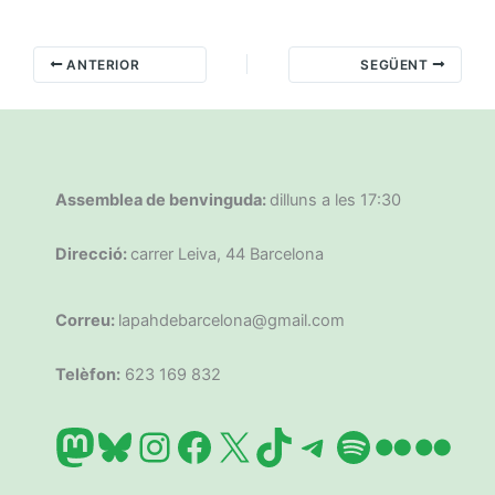
ANTERIOR
SEGÜENT
Assemblea de benvinguda:
dilluns a les 17:30
Direcció:
carrer Leiva, 44 Barcelona
Correu:
lapahdebarcelona@gmail.com
Telèfon:
623 169 832
Mastodon
Bluesky
Instagram
Facebook
X
TikTok
Telegram
Spotify
Flickr
Flic