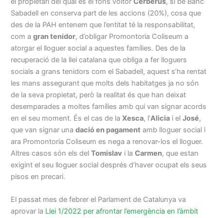
el propietari del qual és el fons voltor
Cerberus
, si bé Banc
Sabadell en conserva part de les accions (20%), cosa que
des de la PAH entenem que l’entitat té la responsabilitat,
com a
gran tenidor
, d’obligar Promontoria Coliseum a
atorgar el lloguer social a aquestes famílies. Des de la
recuperació de la llei catalana que obliga a fer lloguers
socials a grans tenidors com el Sabadell, aquest s’ha rentat
les mans assegurant que molts dels habitatges ja no són
de la seva propietat, però la realitat és que han deixat
desemparades a moltes famílies amb qui van signar acords
en el seu moment. És el cas de la
Xesca
, l’
Alicia
i el
José
,
que van signar una
dació en pagament
amb lloguer social i
ara Promontoria Coliseum es nega a renovar-los el lloguer.
Altres casos són els del
Tomislav
i la
Carmen
, que estan
exigint el seu lloguer social després d’haver ocupat els seus
pisos en precari.
El passat mes de febrer el Parlament de Catalunya va
aprovar la
Llei 1/2022 per afrontar l’emergència en l’àmbit