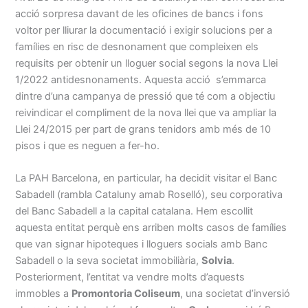
acció sorpresa davant de les oficines de bancs i fons
voltor per lliurar la documentació i exigir solucions per a
famílies en risc de desnonament que compleixen els
requisits per obtenir un lloguer social segons la nova Llei
1/2022 antidesnonaments. Aquesta acció s’emmarca
dintre d’una campanya de pressió que té com a objectiu
reivindicar el compliment de la nova llei que va ampliar la
Llei 24/2015 per part de grans tenidors amb més de 10
pisos i que es neguen a fer-ho.
La PAH Barcelona, en particular, ha decidit visitar el Banc
Sabadell (rambla Cataluny amab Roselló), seu corporativa
del Banc Sabadell a la capital catalana. Hem escollit
aquesta entitat perquè ens arriben molts casos de famílies
que van signar hipoteques i lloguers socials amb Banc
Sabadell o la seva societat immobiliària,
Solvia
.
Posteriorment, l’entitat va vendre molts d’aquests
immobles a
Promontoria Coliseum
, una societat d’inversió