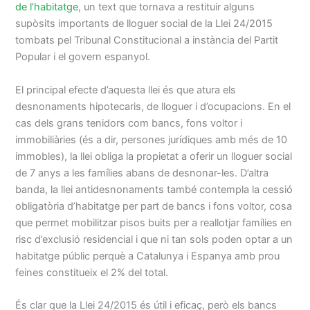
de l’habitatge
, un text que tornava a restituir alguns
supòsits importants de lloguer social de la Llei 24/2015
tombats pel Tribunal Constitucional a instància del Partit
Popular i el govern espanyol.
El principal efecte d’aquesta llei és que atura els
desnonaments hipotecaris, de lloguer i d’ocupacions. En el
cas dels grans tenidors com bancs, fons voltor i
immobiliàries (és a dir, persones jurídiques amb més de 10
immobles), la llei obliga la propietat a oferir un lloguer social
de 7 anys a les famílies abans de desnonar-les. D’altra
banda, la llei antidesnonaments també contempla la cessió
obligatòria d’habitatge per part de bancs i fons voltor, cosa
que permet mobilitzar pisos buits per a reallotjar famílies en
risc d’exclusió residencial i que ni tan sols poden optar a un
habitatge públic perquè a Catalunya i Espanya amb prou
feines constitueix el 2% del total.
És clar que la Llei 24/2015 és útil i eficaç, però els bancs