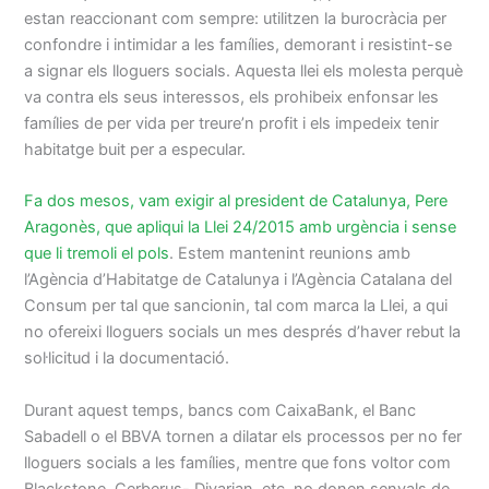
estan reaccionant com sempre: utilitzen la burocràcia per
confondre i intimidar a les famílies, demorant i resistint-se
a signar els lloguers socials. Aquesta llei els molesta perquè
va contra els seus interessos, els prohibeix enfonsar les
famílies de per vida per treure’n profit i els impedeix tenir
habitatge buit per a especular.
Fa dos mesos, vam exigir al president de Catalunya, Pere
Aragonès, que apliqui la Llei 24/2015 amb urgència i sense
que li tremoli el pols
. Estem mantenint reunions amb
l’Agència d’Habitatge de Catalunya i l’Agència Catalana del
Consum per tal que sancionin, tal com marca la Llei, a qui
no ofereixi lloguers socials un mes després d’haver rebut la
sol·licitud i la documentació.
Durant aquest temps, bancs com CaixaBank, el Banc
Sabadell o el BBVA tornen a dilatar els processos per no fer
lloguers socials a les famílies, mentre que fons voltor com
Blackstone, Cerberus- Divarian, etc. no donen senyals de