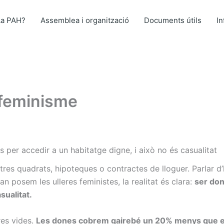
La PAH?
Assemblea i organització
Documents útils
I
 feminisme
s per accedir a un habitatge digne, i això no és casualitat
res quadrats, hipoteques o contractes de lloguer. Parlar d’
uan posem les ulleres feministes, la realitat és clara:
ser don
sualitat.
res vides.
Les dones cobrem gairebé un 20% menys que e