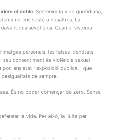
idem el doble.
Sostenim la vida quotidiana,
sistema no ens sosté a nosaltres. La
t davant qualsevol crisi. Quan el sistema
d’imatges personals, les falses identitats,
el seu consentiment és violència sexual
 por, ansietat i exposició pública, i que
s desigualtats de sempre.
 casa. És no poder començar de zero. Sense
efensar la vida. Per això, la lluita per