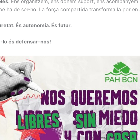
oles
. Ens organitzem, ens donem suport, ens acompanyem i
mbé ha de ser-ho. La força compartida transforma la por en a
retat. És autonomia. És futur.
r-lo és defensar-nos!