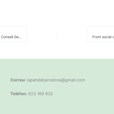
PAH Barcelona i l’APE interpel·len a Junts en un acte del Consell General del Notariat per exigir la restitució urgent de l’escut social
Correu:
lapahdebarcelona@gmail.com
Telèfon:
623 169 832