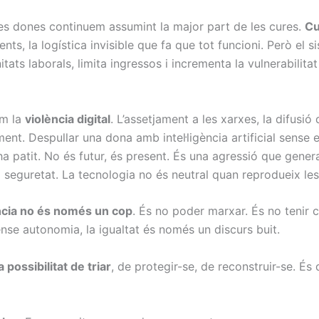
: les dones continuem assumint la major part de les cures.
Cu
nts, la logística invisible que fa que tot funcioni. Però el 
tats laborals, limita ingressos i incrementa la vulnerabilita
om la
violència digital
. L’assetjament a les xarxes, la difusió 
nt. Despullar una dona amb intel·ligència artificial sense 
a patit. No és futur, és present. És una agressió que genera
a seguretat. La tecnologia no és neutral quan reprodueix le
ència no és només un cop
. És no poder marxar. És no tenir
ense autonomia, la igualtat és només un discurs buit.
 possibilitat de triar
, de protegir-se, de reconstruir-se. És d