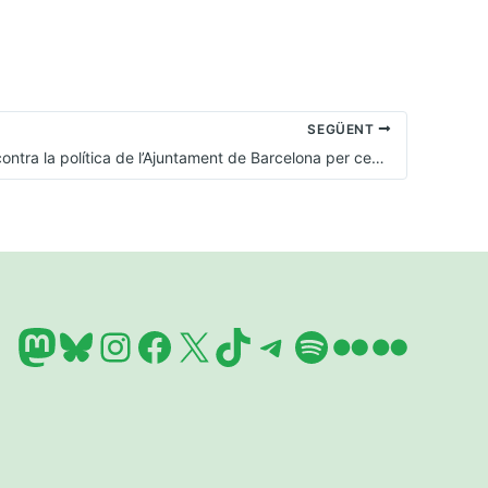
SEGÜENT
Front social contra la política de l’Ajuntament de Barcelona per cedir 1.000 habitatges socials a mans privades
Mastodon
Bluesky
Instagram
Facebook
X
TikTok
Telegram
Spotify
Flickr
Flickr