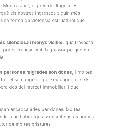
 Mentrestant, el preu del lloguer és
rquè els nostres ingressos siguin més
 una forma de violència estructural que
és silenciosa i menys visible,
que travessa
No poder trencar amb l’agressor perquè no
le.
les persones migrades són dones,
i moltes
arta pel seu origen o pel seu cognom, se’ls
era des del mercat immobiliari i que
estan encapçalades per dones. Moltes
ccedir a un habitatge assequible no és només
tur de moltes criatures.