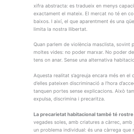
xifra abstracta: es tradueix en menys capaci
exactament el mateix. El mercat no té en co
baixos. I així, el que aparentment és una qü
limita la nostra llibertat.
Quan parlem de violència masclista, sovint p
moltes vides: no poder marxar. No poder dei
tens on anar. Sense una alternativa habitacion
Aquesta realitat s’agreuja encara més en e
d’elles pateixen discriminació a l’hora d’acc
tanquen portes sense explicacions. Això tam
expulsa, discrimina i precaritza.
La precarietat habitacional també té rostr
vegades soles, amb criatures a càrrec, amb j
un problema individual: és una càrrega que r