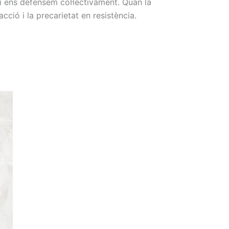
 ens defensem col·lectivament. Quan la
cció i la precarietat en resistència.