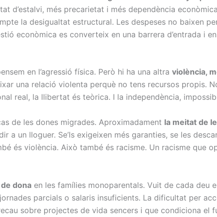
tat d’estalvi, més precarietat i més dependència econòmica.
mpte la desigualtat estructural. Les despeses no baixen pe
estió econòmica es converteix en una barrera d’entrada i en
ensem en l’agressió física. Però hi ha una altra
violència, m
xar una relació violenta perquè no tens recursos propis. 
al real, la llibertat és teòrica. I la independència, impossib
l cas de les dones migrades. Aproximadament
la meitat de 
edir a un lloguer. Se’ls exigeixen més garanties, se les desc
bé és violència. Això també és racisme. Un racisme que op
e de dona
en les famílies monoparentals. Vuit de cada deu 
ornades parcials o salaris insuficients. La dificultat per a
ecau sobre projectes de vida sencers i que condiciona el fu