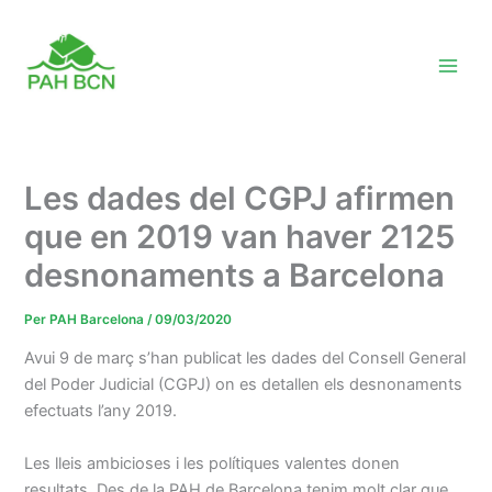
Vés
al
contingut
Les dades del CGPJ afirmen
que en 2019 van haver 2125
desnonaments a Barcelona
Per
PAH Barcelona
/
09/03/2020
Avui 9 de març s’han publicat les dades del Consell General
del Poder Judicial (CGPJ) on es detallen els desnonaments
efectuats l’any 2019.
Les lleis ambicioses i les polítiques valentes donen
resultats. Des de la PAH de Barcelona tenim molt clar que