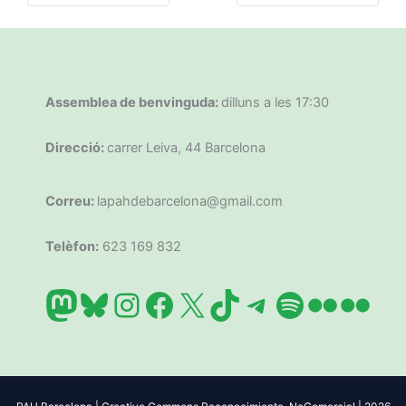
Assemblea de benvinguda:
dilluns a les 17:30
Direcció:
carrer Leiva, 44 Barcelona
Correu:
lapahdebarcelona@gmail.com
Telèfon:
623 169 832
Mastodon
Bluesky
Instagram
Facebook
X
TikTok
Telegram
Spotify
Flickr
Flic