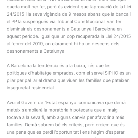
queda molt per fer, però és evident que l’aprovació de la Llei
24/2015 i la seva vigència de 9 mesos abans que la banca i
el PP la suspengués via Tribunal Constitucional, van fer
disminuir els desnonaments a Catalunya i Barcelona en
aquest període. Igual que un cop recuperada la Llei 24/2015
al febrer del 2019, on clarament hi ha un descens dels
desnonaments a Catalunya.
A Barcelona la tendència és a la baixa, i és que les
polítiques d’habitatge emprades, com el servei SIPHO és un
pilar per pal·liar el drama que viuen les famílies que pateixen
inseguretat residencial
Avui el Govern de l’Estat espanyol comunicava que demà
mateix s’ampliarà la moratòria hipotecaria que al maig
tocava a la seva fi, amb alguns canvis per afavorir a més
famílies. Demà sabrem bé els criteris, però creiem que és
una pena que es perdi l’oportunitat i ens hàgim d’esperar