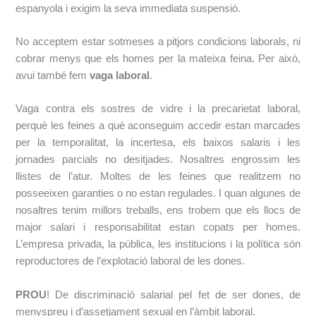
espanyola i exigim la seva immediata suspensió.
No acceptem estar sotmeses a pitjors condicions laborals, ni
cobrar menys que els homes
per la mateixa feina. Per això,
avui també fem
​vaga laboral
​.
Vaga contra els sostres de vidre i la precarietat laboral,
perquè les feines a què aconseguim accedir estan marcades
per la temporalitat, la incertesa, els baixos salaris i les
jornades parcials no desitjades. Nosaltres engrossim les
llistes de l’atur. Moltes de les
feines que realitzem no
posseeixen garanties o no estan regulades. I quan algunes de
nosaltres tenim millors treballs, ens trobem que els llocs de
major salari i
responsabilitat estan copats per homes.
L’empresa privada, la pública, les institucions i la
política són
reproductores de l’explotació laboral de les dones.
PROU
!​ De discriminació salarial pel fet de ser dones, de
menyspreu i d’assetjament sexual
en l’àmbit laboral.