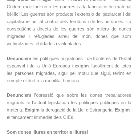
Cridem molt fort: no a les
guerres i a la fabricació de material
bèl·lic! Les guerres són producte i extensió del
patriarcat i del
capitalisme per al control dels territoris i de les persones. La
conseqüència
directa de les guerres són milers de dones
migrades i refugiades arreu del món, dones que som
victimitzades, oblidades i violentades.
Denunciem
les polítiques migratòries i de fronteres de l’Estat
espanyol i de la Unió
Europea i ​
exigim
​l’acolliment de totes
les persones migrades, sigui pel motiu que sigui,
tenint en
compte el dret a la mobilitat humana.
Denunciem
l’opressió que sobre les dones treballadores
migrants té l’actual legislació i les polítiques públiques en la
matèria. ​
Exigim
la derogació de la Llei d’Estrangeria. ​
Exigim
​
el tancament immediat dels CIEs.
Som dones lliures en territoris lliures!