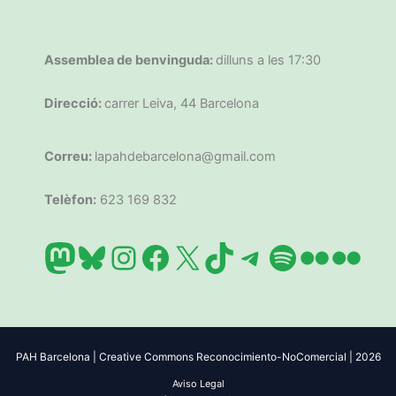
Assemblea de benvinguda:
dilluns a les 17:30
Direcció:
carrer Leiva, 44 Barcelona
Correu:
lapahdebarcelona@gmail.com
Telèfon:
623 169 832
Mastodon
Bluesky
Instagram
Facebook
X
TikTok
Telegram
Spotify
Flickr
Flic
PAH Barcelona | Creative Commons Reconocimiento-NoComercial | 2026
Aviso Legal