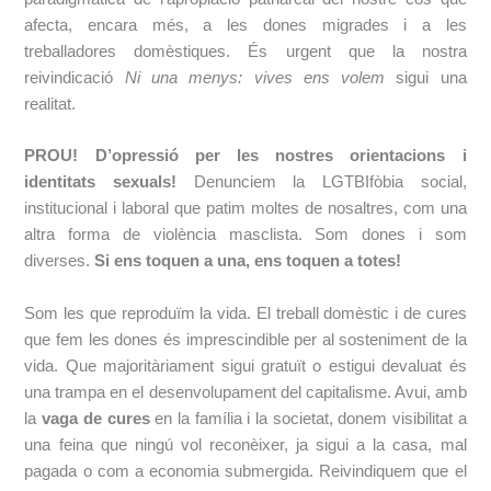
afecta, encara més, a les dones migrades i a les
treballadores domèstiques. És urgent que la nostra
reivindicació
Ni una menys: vives ens volem
sigui una
realitat.
PROU!
D’opressió per les nostres orientacions i
identitats sexuals!
​ Denunciem la LGTBIfòbia social,
institucional i laboral que patim moltes de nosaltres, com una
altra forma de violència masclista. Som dones i som
diverses.
Si ens toquen a una, ens toquen a totes!
Som les que reproduïm la vida. El treball domèstic i de cures
que fem les dones és
imprescindible per al sosteniment de la
vida. Que majoritàriament sigui gratuït o estigui
devaluat és
una trampa en el desenvolupament del capitalisme. Avui, amb
la ​
vaga de
cures
​ en la família i la societat, donem visibilitat a
una feina que ningú vol reconèixer, ja
sigui a la casa, mal
pagada o com a economia submergida. Reivindiquem que el