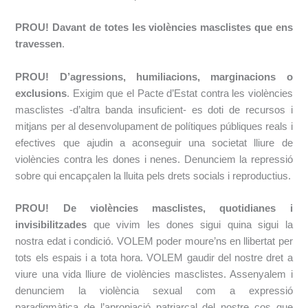
PROU! Davant de totes les violències masclistes que ens
travessen
.
PROU! D’agressions, humiliacions, marginacions o
exclusions
. Exigim que el Pacte d’Estat contra les violències
masclistes -d’altra banda insuficient- es doti de recursos i
mitjans per al desenvolupament de polítiques públiques reals i
efectives que ajudin a aconseguir una societat lliure de
violències contra les dones i nenes. Denunciem la repressió
sobre qui encapçalen la lluita pels drets socials i reproductius.
PROU! De violències masclistes, quotidianes i
invisibilitzades
que vivim les dones sigui quina sigui la
nostra edat i condició. VOLEM poder moure’ns en llibertat per
tots els espais i a tota hora. VOLEM gaudir del nostre dret a
viure una vida lliure de violències masclistes. Assenyalem i
denunciem la violència sexual com a expressió
paradigmàtica de l’apropiació patriarcal del nostre cos que