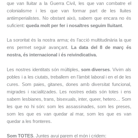
que van lluitar a la Guerra Civil, les que van combatre el
colonialisme i les que van formar part de les lluites
antiimperialistes. No obstant això, sabem que encara no és
suficient:
queda molt per fer i nosaltres seguim lluitant
.
La sororitat és la nostra arma; és l’acció multitudinària la que
ens permet seguir avançant.
La data del 8 de març és
nostra, és internacional i és reivindicativa.
Les nostres identitats són múltiples,
som diverses
. Vivim als
pobles i a les ciutats, treballem en l’àmbit laboral i en el de les
cures. Som paies, gitanes, dones amb diversitat funcional,
migrades i racialitzades. Les nostres edats són totes i ens
sabem lesbianes, trans, bisexuals, inter, queer, hetero… Som
les que no hi són: som les assassinades, som les preses,
som les que es van quedar al mar, som les que es van
quedar a les fronteres.
Som TOTES
. Juntes avui parem el món i cridem: