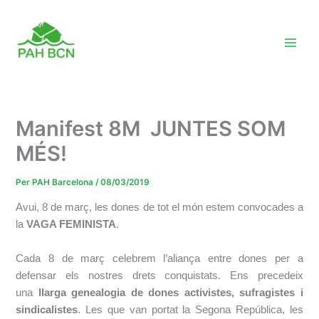
Vés
al
contingut
Manifest 8M JUNTES SOM
MÉS!
Per
PAH Barcelona
/
08/03/2019
Avui, 8 de març, les dones de tot el món estem convocades a
la
VAGA FEMINISTA
.
Cada 8 de març celebrem l’aliança entre dones per a
defensar els nostres drets conquistats. Ens precedeix
una
llarga genealogia de dones activistes, sufragistes i
sindicalistes
. Les que van portat la Segona República, les