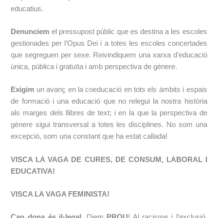
educatius.
Denunciem
​el pressupost públic que es destina a les escoles
gestionades per l’Opus Dei i
a totes les escoles concertades
que segreguen per sexe. Reivindiquem una xarxa
d’educació
única, pública i gratuïta i amb perspectiva de gènere.
Exigim
​un avanç en la coeducació en tots els àmbits i espais
de formació i una educació
que no relegui la nostra història
als marges dels llibres de text; i en la que la perspectiva de
gènere sigui transversal a totes les disciplines. No som una
excepció, som una constant
que ha estat callada!
VISCA LA VAGA DE CURES, DE CONSUM, LABORAL I
EDUCATIVA!
VISCA LA VAGA FEMINISTA!
Cap dona és il·legal
​. Diem
PROU
! Al racisme i l’exclusió.