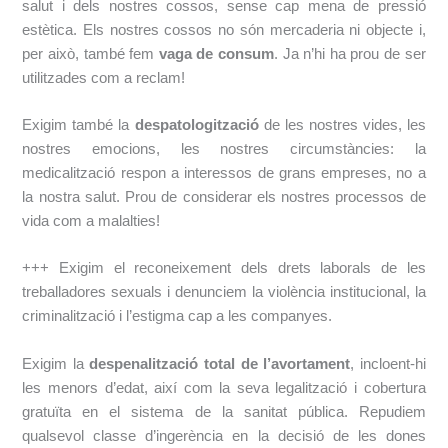
salut i dels nostres cossos,
sense cap mena de pressió
estètica. Els nostres cossos no són mercaderia ni objecte i,
per
això, també fem
​vaga de consum
​. Ja n’hi ha prou de ser
utilitzades com a reclam!
Exigim també la ​
despatologització
​de les nostres vides, les
nostres emocions, les
nostres circumstàncies: la
medicalització respon a interessos de grans empreses, no a
la
nostra salut. Prou de considerar els nostres processos de
vida com a malalties!
+++ Exigim el reconeixement dels drets laborals de les
treballadores sexuals i denunciem la violència institucional, la
criminalització i l’estigma cap a les companyes.
Exigim la ​
despenalització total de l’avortament
​, incloent-hi
les menors d’edat, així
com la seva legalització i cobertura
gratuïta en el sistema de la sanitat pública. Repudiem
qualsevol classe d’ingerència en la decisió de les dones