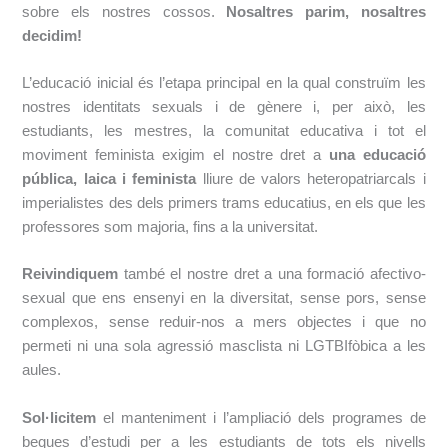
sobre els nostres cossos.
​Nosaltres
parim, nosaltres
decidim!
L’educació inicial és l’etapa principal en la qual construïm les
nostres identitats sexuals i de
gènere i, per això, les
estudiants, les mestres, la comunitat educativa i tot el
moviment
feminista exigim el nostre dret a ​
una educació
pública, laica i feminista
​ lliure de
valors heteropatriarcals i
imperialistes des dels primers trams educatius, en els que les
professores som majoria, fins a la universitat.
Reivindiquem
​també el nostre dret a una formació afectivo-
sexual que ens ensenyi en la
diversitat, sense pors, sense
complexos, sense reduir-nos a mers objectes i que no
permeti ni una sola agressió masclista ni LGTBIfòbica a les
aules.
Sol·licitem
​el manteniment i l’ampliació dels programes de
beques d’estudi per a les
estudiants de tots els nivells