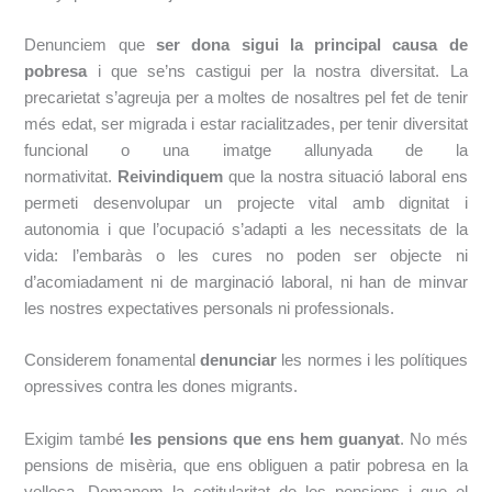
Denunciem que
ser dona sigui la principal causa de
pobresa
i que se’ns castigui per la nostra diversitat. La
precarietat s’agreuja per a moltes de nosaltres pel fet de tenir
més
edat, ser migrada i estar racialitzades, per tenir diversitat
funcional o una imatge
allunyada de la
normativitat.
Reivindiquem
que la nostra situació laboral ens
permeti
desenvolupar un projecte vital amb dignitat i
autonomia i que l’ocupació s’adapti a les
necessitats de la
vida: l’embaràs o les cures no poden ser objecte ni
d’acomiadament ni de
marginació laboral, ni han de minvar
les nostres expectatives personals ni professionals.
Considerem fonamental
denunciar
les normes i les polítiques
opressives contra les dones
migrants.
Exigim també
les pensions que ens hem guanyat
. No més
pensions de misèria, que ens obliguen a patir pobresa en la
vellesa. Demanem la cotitularitat de les pensions i que el