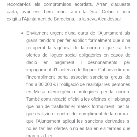
recordar-los els compromisos acordats. Arran d’aquesta
carta, avui ens hem reunit amb
la Sra.
Colau i hem
exigit
a
l’Ajuntament de Barcelona, i a la seva Alcaldessa:
Enviament urgent d’una carta de l’Ajuntament als
grans tenidors per fer explícit formalment que s’ha
recuperat la vigència de la norma i que cal fer
ofertes de lloguer social obligatòries en casos de
dació en pagament i desnonaments per
impagament d’hipoteca i de lloguer. Cal advertir que
l’incompliment porta associat sancions greus de
fins a 90.000 € i l’obligació de reallotjar les persones
en Mesa d’emergència protegides per la norma.
També comunicació oficial a les oficines d’Habitatge
que han de traslladar el mateix formalment, per tal
que realitzin el control del compliment de la norma i
que l’Ajuntament apliqui les sancions derivades si
no es fan les ofertes o no es fan en els termes que
marca la Llei.