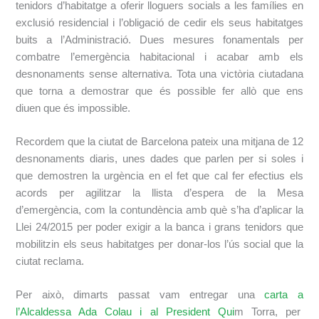
tenidors d’habitatge a oferir lloguers socials a les famílies en
exclusió residencial i l’obligació
de
cedir els seus habitatges
buits a l’
A
dministració. Dues mesures fonamentals per
combatre l’emergència habitacional i acabar amb els
desnonaments sense alternativa. Tota una victòria ciutadana
que torna a demostrar que és possible fer allò que ens
diuen
que
és impossible.
Recordem que la ciutat de Barcelona pateix una mitjana de 12
desnonaments diaris, unes dades que parlen per si soles i
que demostren la urgència en el fet que cal fer efectius els
acords per agilitzar la llista d’espera de la Mesa
d’emergència, com la contundència amb què s’ha d’aplicar la
Llei 24/2015 per poder exigir a la banca i grans tenidors que
mobilitzin els seus habitatges per donar-los l’ús social que la
ciutat reclama.
Per això, dimarts passat vam entregar una
carta a
l’Alcaldessa Ada Colau i al President Qui
m
Torra, per