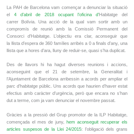
La PAH de Barcelona vam començar a denunciar la situació
el
4 d’abril de 2018 ocupant l’oficina d’
H
abitatge del
c
arrer
Bolívia. Una acció de la qual vam sortir amb un
compromís de reunió amb la Comissió Permanent del
Consorci d’Habitatge. L’objectiu era clar, aconseguir que
l
a
llista d’espera de 360 famílies arrib
é
s a 0 a finals d’any, una
llista que a hores d’ara, lluny de reduir-se, quasi s’ha duplicat.
Des de llavors hi ha hagut diverses reunions i accions,
aconseguint que el 21 de setembre, la Generalitat i
l’Ajuntament de Barcelona arribe
ssi
n a acords per ampliar el
parc d’habitatge públic. Uns acords que haurien d’haver estat
efectius amb caràcter d’urgència, però que encara no s’han
dut a terme, com ja vam denunciar el novembre passat.
Gràcies a la pressió del Grup promotor de la ILP Habitatge,
començada el mes de juny,
hem aconseguit recuperar els
articles suspesos de la Llei 24/2015
: l’obligació dels grans