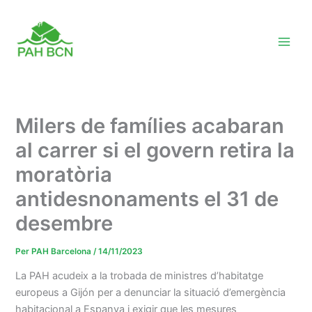
Vés
al
contingut
Milers de famílies acabaran
al carrer si el govern retira la
moratòria
antidesnonaments el 31 de
desembre
Per
PAH Barcelona
/
14/11/2023
La PAH acudeix a la trobada de ministres d’habitatge
europeus a Gijón per a denunciar la situació d’emergència
habitacional a Espanya i exigir que les mesures