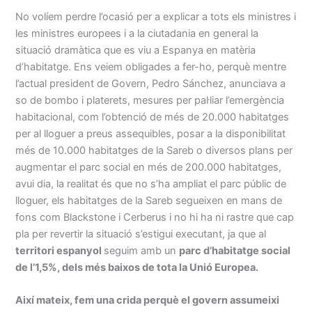
No volíem perdre l’ocasió per a explicar a tots els ministres i
les ministres europees i a la ciutadania en general la
situació dramàtica que es viu a Espanya en matèria
d’habitatge. Ens veiem obligades a fer-ho, perquè mentre
l’actual president de Govern, Pedro Sánchez, anunciava a
so de bombo i platerets, mesures per pal·liar l’emergència
habitacional, com l’obtenció de més de 20.000 habitatges
per al lloguer a preus assequibles, posar a la disponibilitat
més de 10.000 habitatges de la Sareb o diversos plans per
augmentar el parc social en més de 200.000 habitatges,
avui dia, la realitat és que no s’ha ampliat el parc públic de
lloguer, els habitatges de la Sareb segueixen en mans de
fons com Blackstone i Cerberus i no hi ha ni rastre que cap
pla per revertir la situació s’estigui executant, ja que al
territori espanyol
seguim amb un
parc d’habitatge social
de l’1,5%, dels més baixos de tota la Unió Europea.
Així mateix, fem una crida perquè el govern assumeixi