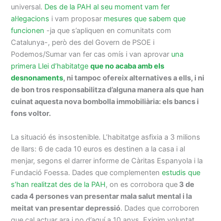
universal.
Des de la PAH al seu moment vam fer
al·legacions
i vam proposar
mesures que sabem que
funcionen
-ja que s’apliquen en comunitats com
Catalunya-, però des del Govern de PSOE i
Podemos/Sumar van fer cas omís i van aprovar
una
primera Llei d’habitatge
que no acaba amb els
desnonaments
, ni tampoc ofereix alternatives a ells, i ni
de bon tros responsabilitza d’alguna manera als que han
cuinat aquesta nova bombolla immobiliària: els bancs i
fons voltor.
La situació és insostenible. L’habitatge asfixia a 3 milions
de llars: 6 de cada 10 euros es destinen a la casa i al
menjar, segons el darrer informe de Càritas Espanyola i la
Fundació Foessa. Dades que complementen
estudis que
s’han realitzat des de la PAH
, on es corrobora que
3 de
cada 4 persones van presentar mala salut mental i la
meitat van presentar depressió
. Dades que corroboren
que cal actuar ara i no d’aquí a 10 anys. Exigim voluntat