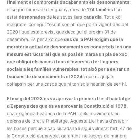
finalment el compromís d’acabar amb els desnonaments
:
el segon trimestre d’enguany, més de
174 famílies
han
estat
desnonades
de les seves llars
cada dia
. Tot això
malgrat el conegut “escut social” que porta vigent des del
2020 i que està previst que decaigui el pròxim 31 de
desembre. És per això que
des de la PAH exigim que la
moratòria actual de desnonaments es converteixi en una
mesura estructural i que es posi en marxa un pla de xoc
que obligui els bancs i fons d’inversió a fer lloguers
socials a les famílies vulnerables, tot això per a evitar un
tsunami de desnonaments el 2024
i que els jutjats
col·lapsin per uns casos que ni tan sols haurien de ser-hi.
El maig del 2023 es va aprovar la primera Llei d’habitatge
d’Espanya des que es va aprovar la Constitució el 1978
,
una exigència històrica de la PAH i dels moviments en
defensa del dret a l’habitatge. Aquesta Llei havia d’establir
les bases perquè a cap ciutadana li sigui vulnerat l’art. 47 de
la Constitució espanyola, garantint-ne l’accés de manera