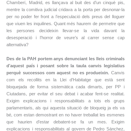
Chamberí, Madrid, es llançava al buit des d’un cinquè pis,
mentre la comitiva judicial cridava a la porta per desnonar-la
per no poder fer front a l’especulació dels preus del lloguer
que viuen les inquilines. Quant més haurem de permetre que
les persones decideixin llevar-se la vida davant la
desesperació i l’horror de veure’s al carrer sense cap
alternativa?
Des de la PAH portem anys denunciant les lleis criminals
d’aquest país i posant sobre la taula canvis legislatius
perquè successos com aquest no es produeixin.
Canvis
com els recollits en la Llei d’Habitatge que està sent
bloquejada de forma sistemàtica cada dimarts, per PP i
Ciutadans, per evitar el seu debat i acabar fent-se realitat.
Exigim explicacions i responsabilitats a tots els grups
parlamentaris, als qui aquesta situació de bloqueig ja els va
bé, com estan demostrant en no haver treballat les esmenes
que haurien d’estar debatent-se fa un mes. Exigim
explicacions i responsabilitats al govern de Pedro Sánchez,