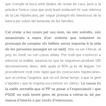
que s’omple la boca amb titulars de rentat de cara, però a la
pràctica l’única cosa que està tirant endavant és una reforma
de la Llei Hipotecària, per seguir protegint els interessos de la
banca per sobre del benestar de les famílies.
Cal cridar a les coses pel seu nom, no són suïcidis, són
assassinats a mans d’un sistema que solament es
preocupa de comptar els bitllets sense importar-li la vida
de les persones (assegut en un taüt)
. Ahir va ser l’Alícia, al
juny en Jordi, no són casos aïllats. Per molt que s’esforcin a
silenciar la realitat, aquesta és que se segueixen produint 180
desnonaments diaris, dels quals el 80% ja és de lloguer. Un
procediment molt més ràpid que les execucions hipotecàries,
que accentua l’angoixa, que no sol donar temps a què la gent
s’apoderi i que la majoria succeeixen en silenci.
La causa és
la catifa vermella que el PP va posar a l’especulació i que
PSOE no està tenint gens de pressa a retirar-la, bé per
manca d’interès o per excés d’interessos.