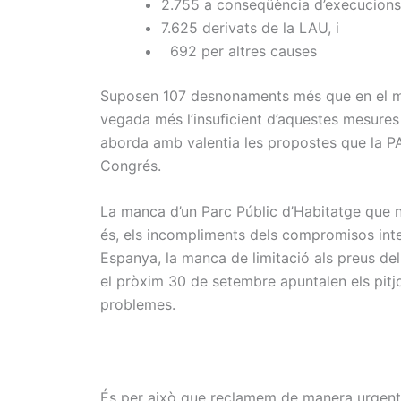
2.755 a conseqüència d’execucions
7.625 derivats de la LAU, i
692 per altres causes
Suposen 107 desnonaments més que en el mate
vegada més l’insuficient d’aquestes mesures de
aborda amb valentia les propostes que la PAH
Congrés.
La manca d’un Parc Públic d’Habitatge que n
és, els incompliments dels compromisos in
Espanya, la manca de limitació als preus del 
el pròxim 30 de setembre apuntalen els pitjo
problemes.
És per això que reclamem de manera urgent 