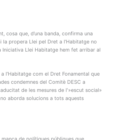
nt, cosa que, d’una banda, confirma una
i la propera Llei pel Dret a l’Habitatge no
niciativa Llei Habitatge hem fet arribar al
t a l’Habitatge com el Dret Fonamental que
erades condemnes del Comitè DESC a
 caducitat de les mesures de l'»escut social»
e no aborda solucions a tots aquests
 manca de polítiques públiques que