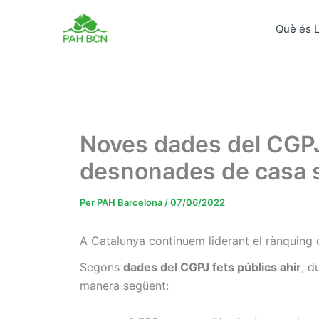
Vés
al
Què és 
contingut
Noves dades del CGPJ: 
desnonades de casa s
Per
PAH Barcelona
/
07/06/2022
A Catalunya continuem liderant el rànquing 
Segons
dades del CGPJ fets públics ahir
, d
manera següent: