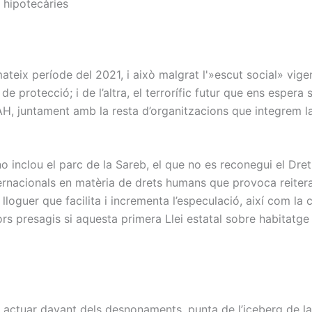
 hipotecàries
ix període del 2021, i això malgrat l'»escut social» vige
 protecció; i de l’altra, el terrorífic futur que ens espera s
, juntament amb la resta d’organitzacions que integrem la I
o inclou el parc de la Sareb, el que no es reconegui el Dre
ternacionals en matèria de drets humans que provoca reit
lloguer que facilita i incrementa l’especulació, així com la
rs presagis si aquesta primera Llei estatal sobre habitatg
actuar davant dels desnonaments, punta de l’iceberg de la