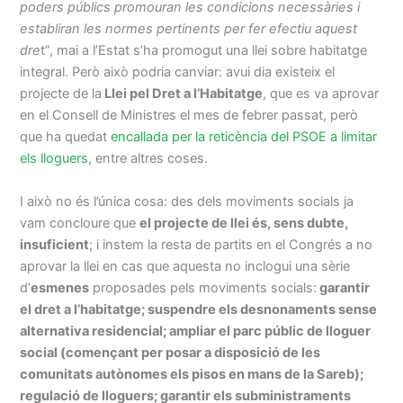
poders públics promouran les condicions necessàries i
establiran les normes pertinents per fer efectiu aquest
dre
t”, mai a l’Estat s’ha promogut una llei sobre habitatge
integral. Però això podria canviar: avui dia existeix el
projecte de la
Llei pel Dret a l’Habitatge
, que es va aprovar
en el Consell de Ministres el mes de febrer passat, però
que ha quedat
encallada per la reticència del PSOE a limitar
els lloguers
, entre altres coses.
I això no és l’única cosa: des dels moviments socials ja
vam concloure que
el projecte de llei és, sens dubte,
insuficient
; i instem la resta de partits en el Congrés a no
aprovar la llei en cas que aquesta no inclogui una sèrie
d’
esmenes
proposades pels moviments socials:
garantir
el dret a l’habitatge; suspendre els desnonaments sense
alternativa residencial; ampliar el parc públic de lloguer
social (començant per posar a disposició de les
comunitats autònomes els pisos en mans de la Sareb);
regulació de lloguers; garantir els subministraments