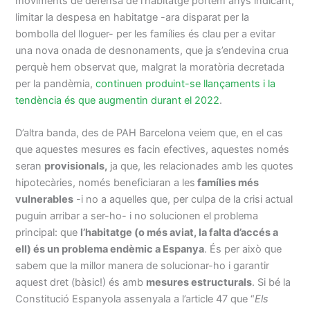
moviments de defensa de l’habitatge portem anys indicant,
limitar la despesa en habitatge -ara disparat per la
bombolla del lloguer- per les famílies és clau per a evitar
una nova onada de desnonaments, que ja s’endevina crua
perquè hem observat que, malgrat la moratòria decretada
per la pandèmia,
continuen produint-se llançaments i la
tendència és que augmentin durant el 2022
.
D’altra banda, des de PAH Barcelona veiem que, en el cas
que aquestes mesures es facin efectives, aquestes només
seran
provisionals,
ja que, les relacionades amb les quotes
hipotecàries, només beneficiaran a les
famílies més
vulnerables
-i no a aquelles que, per culpa de la crisi actual
puguin arribar a ser-ho- i no solucionen el problema
principal: que
l’habitatge (o més aviat, la falta d’accés a
ell) és un problema endèmic a Espanya
. És per això que
sabem que la millor manera de solucionar-ho i garantir
aquest dret (bàsic!) és amb
mesures estructurals
. Si bé la
Constitució Espanyola assenyala a l’article 47 que “
Els