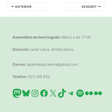
ANTERIOR
SEGÜENT
Assemblea de benvinguda:
dilluns a les 17:30
Direcció:
carrer Leiva, 44 Barcelona
Correu:
lapahdebarcelona@gmail.com
Telèfon:
623 169 832
Mastodon
Bluesky
Instagram
Facebook
X
TikTok
Telegram
Spotify
Flickr
Flic