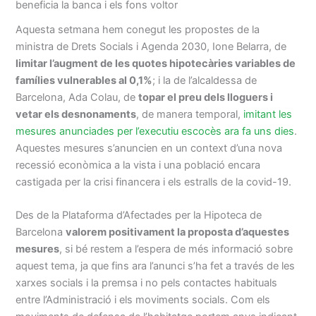
beneficia la banca i els fons voltor
Aquesta setmana hem conegut les propostes de la
ministra de Drets Socials i Agenda 2030, Ione Belarra, de
limitar l’augment de les quotes hipotecàries variables de
famílies vulnerables al 0,1%
; i la de l’alcaldessa de
Barcelona, Ada Colau, de
topar el preu dels lloguers i
vetar els desnonaments
, de manera temporal,
imitant les
mesures anunciades per l’executiu escocès ara fa uns dies
.
Aquestes mesures s’anuncien en un context d’una nova
recessió econòmica a la vista i una població encara
castigada per la crisi financera i els estralls de la covid-19.
Des de la Plataforma d’Afectades per la Hipoteca de
Barcelona
valorem positivament la proposta d’aquestes
mesures
, si bé restem a l’espera de més informació sobre
aquest tema, ja que fins ara l’anunci s’ha fet a través de les
xarxes socials i la premsa i no pels contactes habituals
entre l’Administració i els moviments socials. Com els