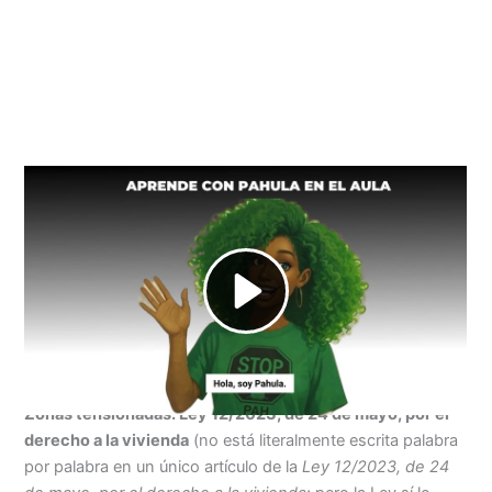
Seguro que Paula te ha encantado por su claridad y
sencillez.
SI quieres informarte más te compartimos la parte tocha,
aburrida y legal. Al menos para que no creas que nos
inventamos la información como hacen por ahí los que nos
quieren sumisas, calladas y sin techo.
Zonas tensionadas: Ley 12/2023, de 24 de mayo, por el
derecho a la vivienda
(no está literalmente escrita palabra
por palabra en un único artículo de la
Ley 12/2023, de 24