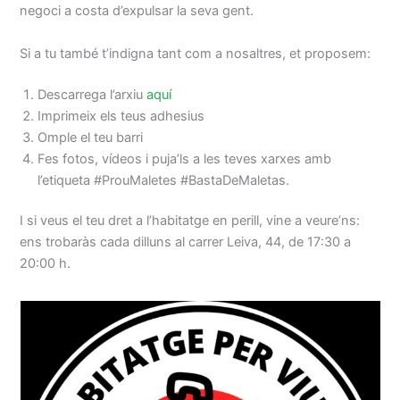
negoci a costa d’expulsar la seva gent.
Si a tu també t’indigna tant com a nosaltres, et proposem:
Descarrega l’arxiu
aquí
Imprimeix els teus adhesius
Omple el teu barri
Fes fotos, vídeos i puja’ls a les teves xarxes amb
l’etiqueta #ProuMaletes #BastaDeMaletas.
I si veus el teu dret a l’habitatge en perill, vine a veure’ns:
ens trobaràs cada dilluns al carrer Leiva, 44, de 17:30 a
20:00 h.