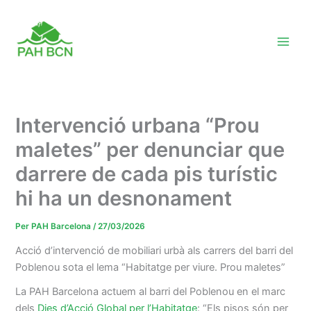
Vés
al
contingut
Intervenció urbana “Prou
maletes” per denunciar que
darrere de cada pis turístic
hi ha un desnonament
Per
PAH Barcelona
/
27/03/2026
Acció d’intervenció de mobiliari urbà als carrers del barri del
Poblenou sota el lema “Habitatge per viure. Prou maletes”
La PAH Barcelona actuem al barri del Poblenou en el marc
dels
Dies d’Acció Global per l’Habitatge
: “Els pisos són per