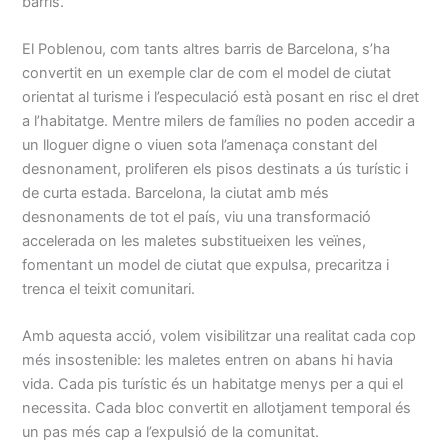
barris.
El Poblenou, com tants altres barris de Barcelona, s’ha
convertit en un exemple clar de com el model de ciutat
orientat al turisme i l’especulació està posant en risc el dret
a l’habitatge. Mentre milers de famílies no poden accedir a
un lloguer digne o viuen sota l’amenaça constant del
desnonament, proliferen els pisos destinats a ús turístic i
de curta estada. Barcelona, la ciutat amb més
desnonaments de tot el país, viu una transformació
accelerada on les maletes substitueixen les veïnes,
fomentant un model de ciutat que expulsa, precaritza i
trenca el teixit comunitari.
Amb aquesta acció, volem visibilitzar una realitat cada cop
més insostenible: les maletes entren on abans hi havia
vida. Cada pis turístic és un habitatge menys per a qui el
necessita. Cada bloc convertit en allotjament temporal és
un pas més cap a l’expulsió de la comunitat.