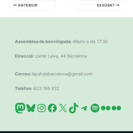
ANTERIOR
SEGÜENT
Assemblea de benvinguda:
dilluns a les 17:30
Direcció:
carrer Leiva, 44 Barcelona
Correu:
lapahdebarcelona@gmail.com
Telèfon:
623 169 832
Mastodon
Bluesky
Instagram
Facebook
X
TikTok
Telegram
Spotify
Flickr
Flic