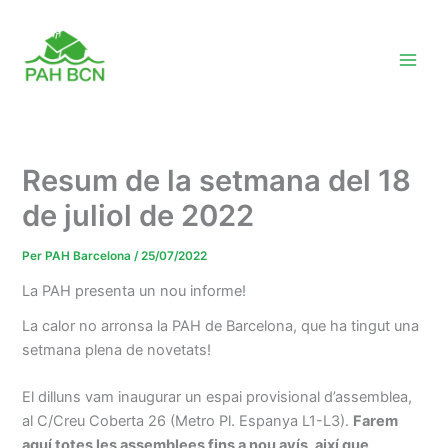
Vés
al
contingut
Resum de la setmana del 18
de juliol de 2022
Per
PAH Barcelona
/
25/07/2022
La PAH presenta un nou informe!
La calor no arronsa la PAH de Barcelona, que ha tingut una
setmana plena de novetats!
El dilluns vam inaugurar un espai provisional d’assemblea,
al C/Creu Coberta 26 (Metro Pl. Espanya L1-L3).
Farem
aquí totes les assemblees fins a nou avís, així que