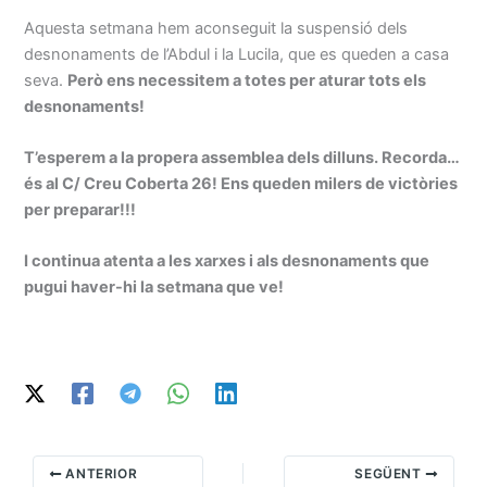
Aquesta setmana hem aconseguit la suspensió dels
desnonaments de l’Abdul i la Lucila, que es queden a casa
seva.
Però ens necessitem a totes per aturar tots els
desnonaments!
T’esperem a la propera assemblea dels dilluns. Recorda…
és al C/ Creu Coberta 26! Ens queden milers de victòries
per preparar!!!
I continua atenta a les xarxes i als desnonaments que
pugui haver-hi la setmana que ve!
ANTERIOR
SEGÜENT