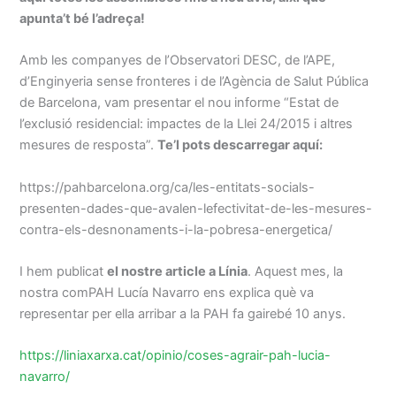
apunta’t bé l’adreça!
Amb les companyes de l’Observatori DESC, de l’APE,
d’Enginyeria sense fronteres i de l’Agència de Salut Pública
de Barcelona, vam presentar el nou informe “Estat de
l’exclusió residencial: impactes de la Llei 24/2015 i altres
mesures de resposta”.
Te’l pots descarregar aquí:
https://pahbarcelona.org/ca/les-entitats-socials-
presenten-dades-que-avalen-lefectivitat-de-les-mesures-
contra-els-desnonaments-i-la-pobresa-energetica/
I hem publicat
el nostre article a Línia
. Aquest mes, la
nostra comPAH Lucía Navarro ens explica què va
representar per ella arribar a la PAH fa gairebé 10 anys.
https://liniaxarxa.cat/opinio/coses-agrair-pah-lucia-
navarro/