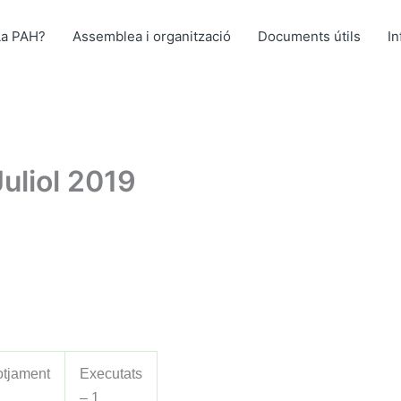
La PAH?
Assemblea i organització
Documents útils
I
uliol 2019
otjament
Executats
– 1