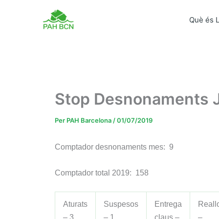
Vés
al
Què és 
contingut
Stop Desnonaments J
Per
PAH Barcelona
/
01/07/2019
Comptador desnonaments mes: 9
Comptador total 2019: 158
Aturats
Suspesos
Entrega
Reall
– 3
– 1
claus –
–