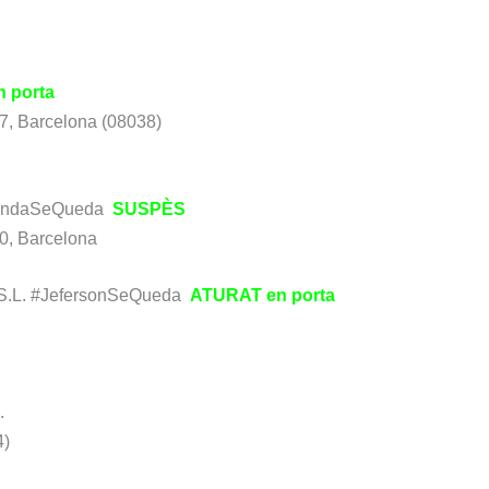
n porta
67, Barcelona (08038)
andaSeQueda
SUSPÈS
40, Barcelona
L. #JefersonSeQueda
ATURAT en porta
.
4)