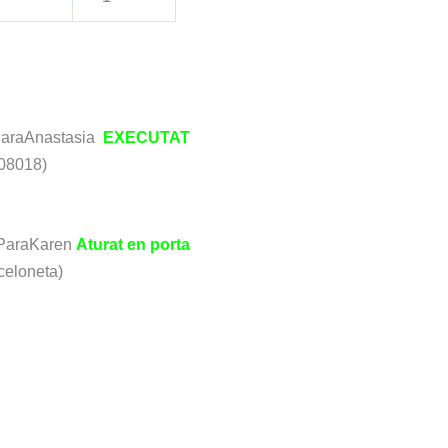
ParaAnastasia
EXECUTAT
(08018)
ParaKaren
Aturat en porta
celoneta)