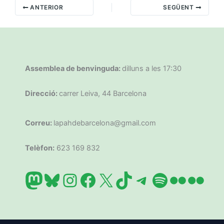
ANTERIOR
SEGÜENT
Assemblea de benvinguda:
dilluns a les 17:30
Direcció:
carrer Leiva, 44 Barcelona
Correu:
lapahdebarcelona@gmail.com
Telèfon:
623 169 832
Mastodon
Bluesky
Instagram
Facebook
X
TikTok
Telegram
Spotify
Flickr
Flic