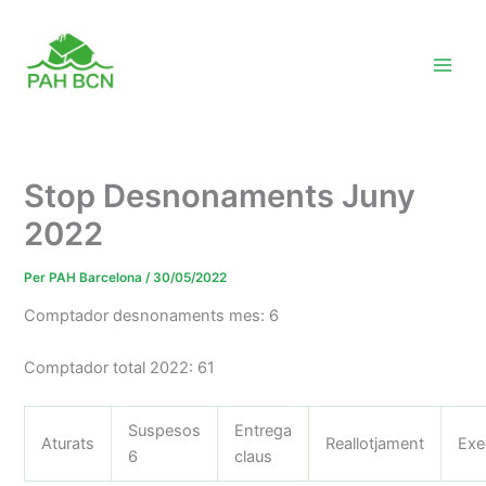
Vés
al
contingut
Stop Desnonaments Juny
2022
Per
PAH Barcelona
/
30/05/2022
Comptador desnonaments mes: 6
Comptador total 2022: 61
Suspesos
Entrega
Aturats
Reallotjament
Exe
6
claus