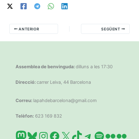
ANTERIOR
SEGÜENT
Assemblea de benvinguda:
dilluns a les 17:30
Direcció:
carrer Leiva, 44 Barcelona
Correu:
lapahdebarcelona@gmail.com
Telèfon:
623 169 832
Mastodon
Bluesky
Instagram
Facebook
X
TikTok
Telegram
Spotify
Flickr
Flic