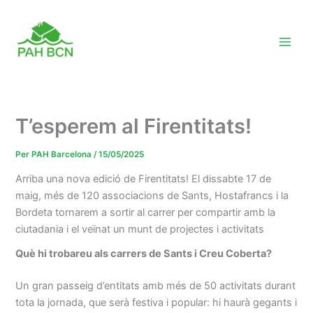
Vés
al
contingut
T’esperem al Firentitats!
Per
PAH Barcelona
/
15/05/2025
Arriba una nova edició de Firentitats! El dissabte 17 de
maig, més de 120 associacions de Sants, Hostafrancs i la
Bordeta tornarem a sortir al carrer per compartir amb la
ciutadania i el veïnat un munt de projectes i activitats
Què hi trobareu als carrers de Sants i Creu Coberta?
Un gran passeig d’entitats amb més de 50 activitats durant
tota la jornada, que serà festiva i popular: hi haurà gegants i