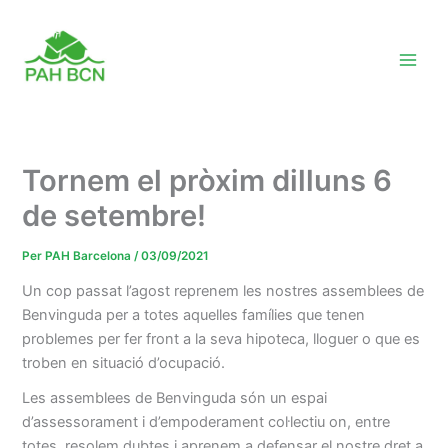
Vés
al
contingut
Tornem el pròxim dilluns 6
de setembre!
Per
PAH Barcelona
/
03/09/2021
Un cop passat l’agost reprenem les nostres assemblees de
Benvinguda per a totes aquelles famílies que tenen
problemes per fer front a la seva hipoteca, lloguer o que es
troben en situació d’ocupació.
Les assemblees de Benvinguda són un espai
d’assessorament i d’empoderament col·lectiu on, entre
totes, resolem dubtes i aprenem a defensar el nostre dret a