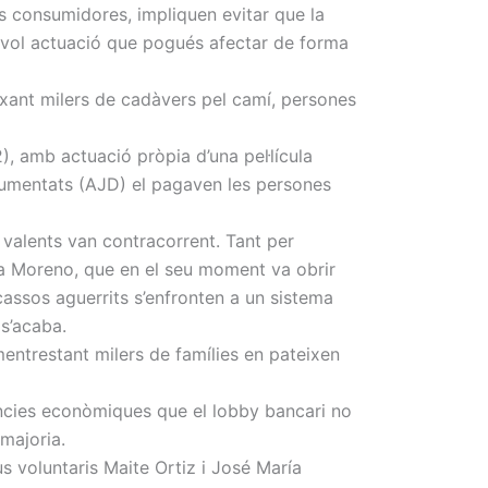
s consumidores, impliquen evitar que la
lsevol actuació que pogués afectar de forma
xant milers de cadàvers pel camí, persones
, amb actuació pròpia d’una pel·lícula
ocumentats (AJD) el pagaven les persones
valents van contracorrent. Tant per
ña Moreno, que en el seu moment va obrir
cassos aguerrits s’enfronten a un sistema
 s’acaba.
entrestant milers de famílies en pateixen
ències econòmiques que el lobby bancari no
majoria.
 voluntaris Maite Ortiz i José María