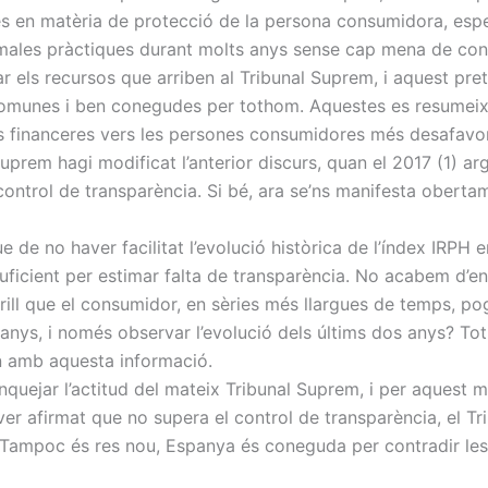
ves en matèria de protecció de la persona consumidora, es
 males pràctiques durant molts anys sense cap mena de co
r els recursos que arriben al Tribunal Suprem, i aquest pr
comunes i ben conegudes per tothom. Aquestes es resumeixe
ats financeres vers les persones consumidores més desafavo
Suprem hagi modificat l’anterior discurs, quan el 2017 (1) 
control de transparència. Si bé, ara se’ns manifesta obertam
e no haver facilitat l’evolució històrica de l’índex IRPH en
suficient per estimar falta de transparència. No acabem d’en
erill que el consumidor, en sèries més llargues de temps, p
 anys, i només observar l’evolució dels últims dos anys? T
 amb aquesta informació.
anquejar l’actitud del mateix Tribunal Suprem, i per aquest 
haver afirmat que no supera el control de transparència, el 
. Tampoc és res nou, Espanya és coneguda per contradir les 