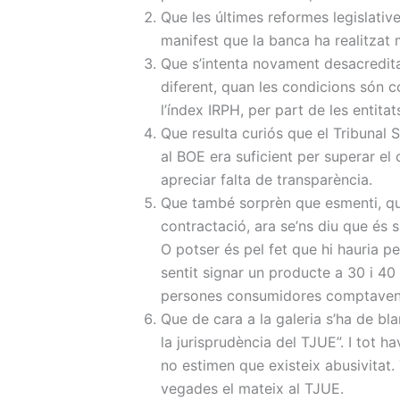
Que les últimes reformes legislati
manifest que la banca ha realitzat
Que s’intenta novament desacredita
diferent, quan les condicions són 
l’índex IRPH, per part de les entit
Que resulta curiós que el Tribunal 
al BOE era suficient per superar el 
apreciar falta de transparència.
Que també sorprèn que esmenti, que d
contractació, ara se’ns diu que és 
O potser és pel fet que hi hauria p
sentit signar un producte a 30 i 40
persones consumidores comptaven
Que de cara a la galeria s’ha de bl
la jurisprudència del TJUE”. I tot 
no estimen que existeix abusivitat
vegades el mateix al TJUE.