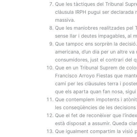
Que les tàctiques del Tribunal Sup
clàusula IRPH pugui ser declarada n
massiva.
Que les maniobres realitzades pel 
sense llar i deutes impagables, al m
Que tampoc ens sorprèn la decisió. 
americana, d’un dia per un altre va
consumidores, just el contrari del q
Que en un Tribunal Suprem de color
Francisco Arroyo Fiestas que manté
camí per les clàusules terra i post
que els aparta quan fan nosa, sigui
Que contemplem impotents i atònite
les conseqüències de les decisions
Que el fet de reconèixer que l’índ
està disposat a assumir. Queda clar
Que igualment compartim la visió p