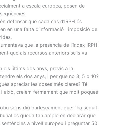
pecialment a escala europea, posen de
nseqüències.
etén defensar que cada cas d’IRPH és
n en una falta d’informació i imposició de
rides.
argumentava que la presència de l’índex
IRPH
ent que als recursos anteriors se’ls va
 els últims dos anys, previs a la
tendre els dos anys, i per què no 3, 5 o 10?
ogués apreciar les coses més clares? Té
ot i això, creiem fermament que molt poques
motiu se’ns diu burlescament que: “ha seguit
Tribunal es queda tan ample en declarar que
sentències a nivell europeu i preguntar 50