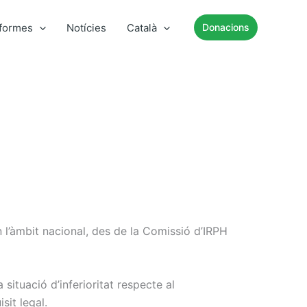
nformes
Notícies
Català
Donacions
n l’àmbit nacional, des de la Comissió d’IRPH
situació d’inferioritat respecte al
sit legal.