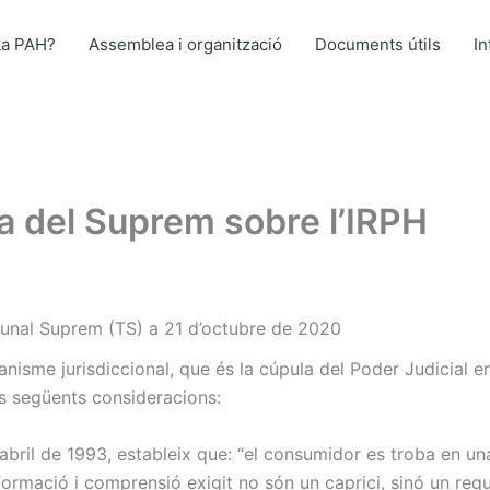
La PAH?
Assemblea i organització
Documents útils
I
ra del Suprem sobre l’IRPH
bunal Suprem (TS) a 21 d’octubre de 2020
anisme jurisdiccional, que és la cúpula del Poder Judicial e
s següents consideracions:
bril de 1993, estableix que: “el consumidor es troba en una 
informació i comprensió exigit no són un caprici, sinó un requi