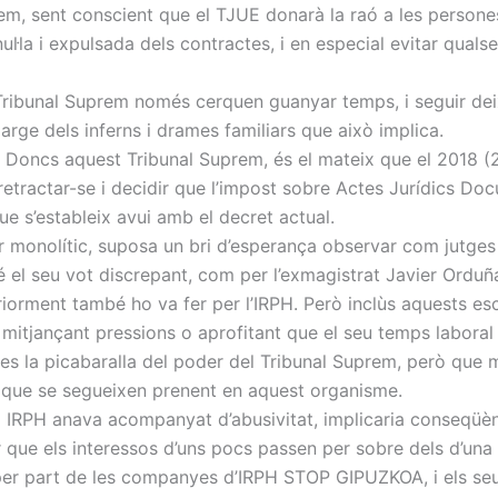
rem, sent conscient que el TJUE donarà la raó a les persone
ul·la i expulsada dels contractes, i en especial evitar qua
Tribunal Suprem només cerquen guanyar temps, i seguir dei
arge dels inferns i drames familiars que això implica.
Doncs aquest Tribunal Suprem, és el mateix que el 2018 (2)
 retractar-se i decidir que l’impost sobre Actes Jurídics D
ue s’estableix avui amb el decret actual.
 monolític, suposa un bri d’esperança observar com jutges 
 el seu vot discrepant, com per l’exmagistrat Javier Ordu
eriorment també ho va fer per l’IRPH. Però inclùs aquests es
 mitjançant pressions o aprofitant que el seu temps laboral
s la picabaralla del poder del Tribunal Suprem, però que m
 que se segueixen prenent en aquest organisme.
ex IRPH anava acompanyat d’abusivitat, implicaria conseqü
 que els interessos d’uns pocs passen per sobre dels d’una 
er part de les companyes d’IRPH STOP GIPUZKOA, i els seus