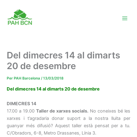
Vés
al
contingut
Del dimecres 14 al dimarts
20 de desembre
Per
PAH Barcelona
/
13/03/2018
Del dimecres 14 al dimarts 20 de desembre
DIMECRES 14
17.00 a
19.00
Taller de xarxes socials.
No coneixes bé les
xarxes i t’agradaria donar suport a la nostra lluita per
guanyar més difusió? Aquest taller està pensat per a tu.
C/Obradors, 6-8, Metro Drassanes, Línia 3.