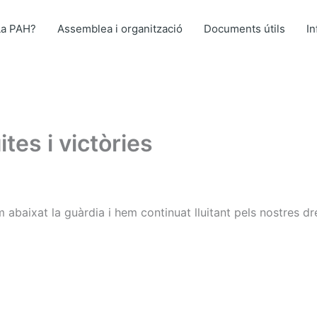
La PAH?
Assemblea i organització
Documents útils
I
ites i victòries
 abaixat la guàrdia i hem continuat lluitant pels nostres dr