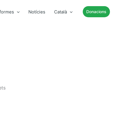
nformes
Notícies
Català
Donacions
ets