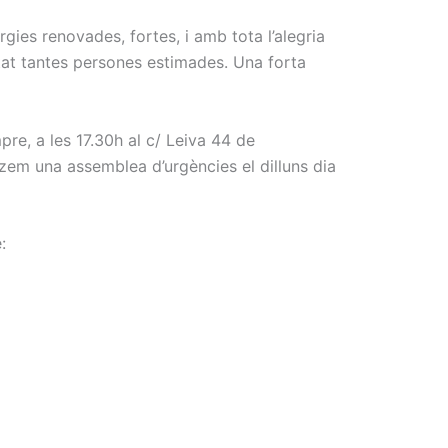
ies renovades, fortes, i amb tota l’alegria
rtat tantes persones estimades. Una forta
e, a les 17.30h al c/ Leiva 44 de
em una assemblea d’urgències el dilluns dia
: