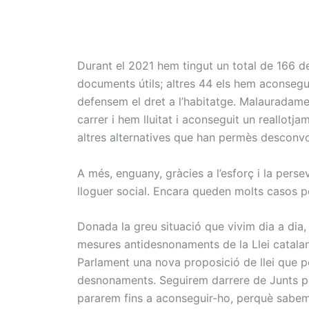
Durant el 2021 hem tingut un total de 166 d
documents útils; altres 44 els hem aconseguit
defensem el dret a l’habitatge. Malauradame
carrer i hem lluitat i aconseguit un reallot
altres alternatives que han permès desconv
A més, enguany, gràcies a l’esforç i la per
lloguer social. Encara queden molts casos 
Donada la greu situació que vivim dia a di
mesures antidesnonaments de la Llei catalana
Parlament una nova proposició de llei que p
desnonaments. Seguirem darrere de Junts pe
pararem fins a aconseguir-ho, perquè sabem 