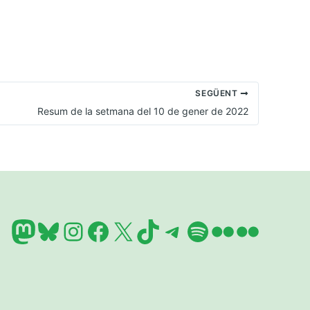
SEGÜENT
Resum de la setmana del 10 de gener de 2022
Mastodon
Bluesky
Instagram
Facebook
X
TikTok
Telegram
Spotify
Flickr
Flickr