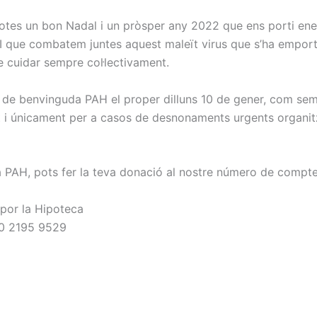
tes un bon Nadal i un pròsper any 2022 que ens porti energ
a. I que combatem juntes aquest maleït virus que s’ha empo
 cuidar sempre col·lectivament.
de benvinguda PAH el proper dilluns 10 de gener, com sempr
 i únicament per a casos de desnonaments urgents organitz
 PAH, pots fer la teva donació al nostre número de compte
 por la Hipoteca
20 2195 9529