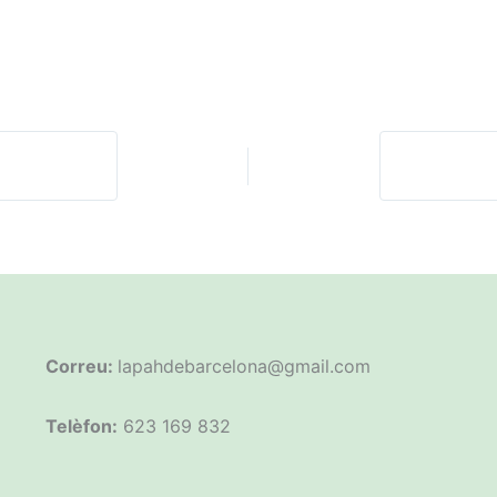
Correu:
lapahdebarcelona@gmail.com
Telèfon:
623 169 832