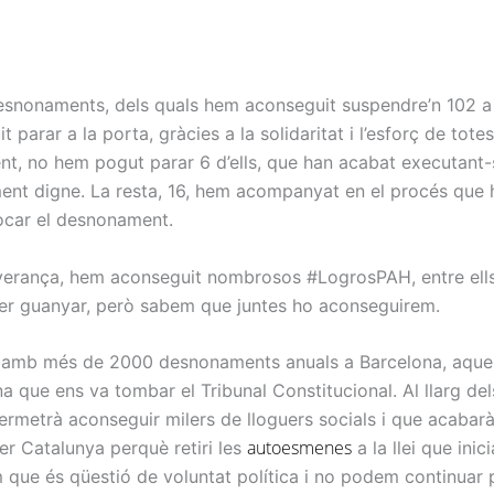
esnonaments, dels quals hem aconseguit suspendre’n 102 a t
 parar a la porta, gràcies a la solidaritat i l’esforç de to
nt, no hem pogut parar 6 d’ells, que han acabat executant-
jament digne. La resta, 16, hem acompanyat en el procés que
ocar el desnonament.
severança, hem aconseguit nombrosos #LogrosPAH, entre ells 
per guanyar, però sabem que juntes ho aconseguirem.
a, amb més de 2000 desnonaments anuals a Barcelona, aques
 que ens va tombar el Tribunal Constitucional. Al llarg del
ermetrà aconseguir milers de lloguers socials i que acabarà
autoesmenes
r Catalunya perquè retiri les
a la llei que in
que és qüestió de voluntat política i no podem continuar 