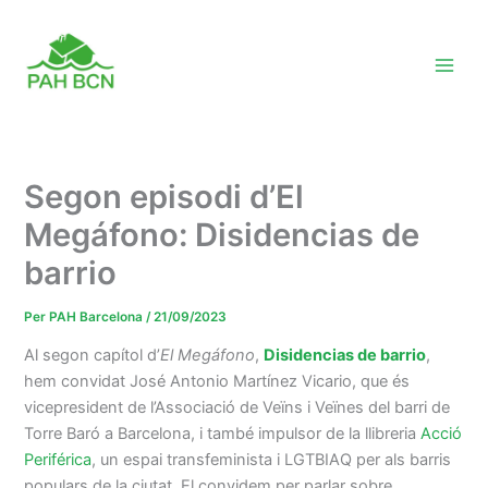
Vés
al
contingut
Segon episodi d’El
Megáfono: Disidencias de
barrio
Per
PAH Barcelona
/
21/09/2023
Al segon capítol d’
El Megáfono
,
Disidencias de barrio
,
hem convidat José Antonio Martínez Vicario, que és
vicepresident de l’Associació de Veïns i Veïnes del barri de
Torre Baró a Barcelona, i també impulsor de la llibreria
Acció
Periférica
, un espai transfeminista i LGTBIAQ per als barris
populars de la ciutat. El convidem per parlar sobre