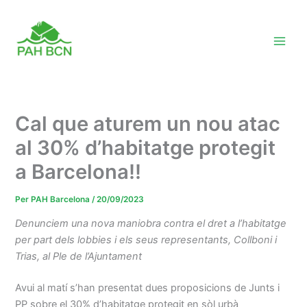
Vés
al
contingut
Cal que aturem un nou atac
al 30% d’habitatge protegit
a Barcelona!!
Per
PAH Barcelona
/
20/09/2023
Denunciem una nova maniobra contra el dret a l’habitatge
per part dels lobbies i els seus representants
, Collboni i
Trias,
al Ple de l’Ajuntament
Avui al matí s’han presentat dues proposicions de Junts i
PP sobre el 30% d’habitatge protegit en sòl urbà