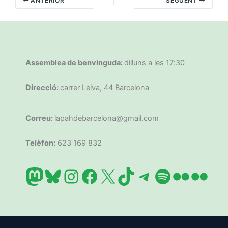
ANTERIOR
SEGÜENT
Assemblea de benvinguda:
dilluns a les 17:30
Direcció:
carrer Leiva, 44 Barcelona
Correu:
lapahdebarcelona@gmail.com
Telèfon:
623 169 832
Mastodon
Bluesky
Instagram
Facebook
X
TikTok
Telegram
Spotify
Flickr
Flic