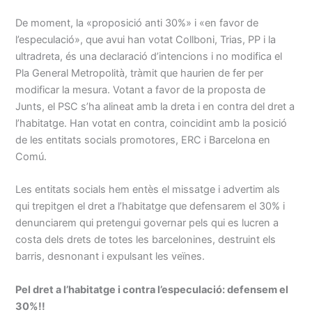
De moment, la «proposició anti 30%» i «en favor de
l’especulació», que avui han votat Collboni, Trias, PP i la
ultradreta, és una declaració d’intencions i no modifica el
Pla General Metropolità, tràmit que haurien de fer per
modificar la mesura. Votant a favor de la proposta de
Junts, el PSC s’ha alineat amb la dreta i en contra del dret a
l’habitatge. Han votat en contra, coincidint amb la posició
de les entitats socials promotores, ERC i Barcelona en
Comú.
Les entitats socials hem entès el missatge i advertim als
qui trepitgen el dret a l’habitatge que defensarem el 30% i
denunciarem qui pretengui governar pels qui es lucren a
costa dels drets de totes les barcelonines, destruint els
barris, desnonant i expulsant les veïnes.
Pel dret a l’habitatge i contra l’especulació: defensem el
30%!!