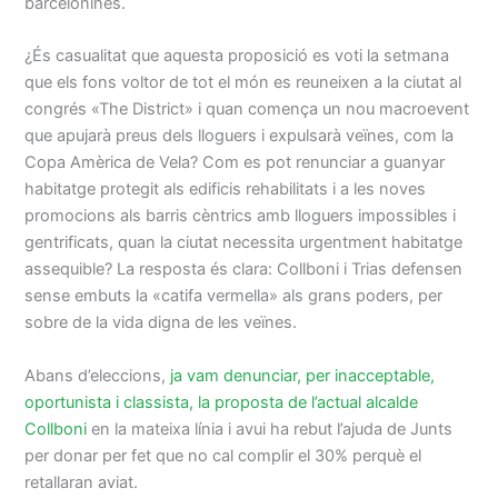
barcelonines.
¿És casualitat que aquesta proposició es voti la setmana
que els fons voltor de tot el món es reuneixen a la ciutat al
congrés «The District» i quan comença un nou macroevent
que apujarà preus dels lloguers i expulsarà veïnes, com la
Copa Amèrica de Vela? Com es pot renunciar a guanyar
habitatge protegit als edificis rehabilitats i a les noves
promocions als barris cèntrics amb lloguers impossibles i
gentrificats, quan la ciutat necessita urgentment habitatge
assequible? La resposta és clara: Collboni i Trias defensen
sense embuts la «catifa vermella» als grans poders, per
sobre de la vida digna de les veïnes.
Abans d’eleccions,
ja vam denunciar, per inacceptable,
oportunista i classista, la proposta de l’actual alcalde
Collboni
en la mateixa línia i avui ha rebut l’ajuda de Junts
per donar per fet que no cal complir el 30% perquè el
retallaran aviat.