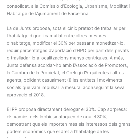
consolidat, a la Comissió d’Ecologia, Urbanisme, Mobilitat i
Habitatge de l’Ajuntament de Barcelona.
La de Junts proposa, sota el cínic pretext de treballar per
l’habitatge digne i camuflat entre altres mesures
d’habitatge, modificar el 30% per passar a monetitzar-lo,
reduir percentatges d’aportació d’HPO per part dels privats
o traslladar-lo a localitzacions menys cèntriques. A més,
Junts defensa acordar-ho amb l’Associació de Promotors,
la Cambra de la Propietat, el Col·legi d’Arquitectes i altres
agents, oblidant casualment (!) les entitats i moviments
socials que vam impulsar la mesura, aconseguint la seva
aprovació el 2018.
El PP proposa directament derogar el 30%. Cap sorpresa:
els «amics dels lobbies» ataquen de nou el 30%,
demostrant que els importen més els interessos dels grans
poders econòmics que el dret a l’habitatge de les