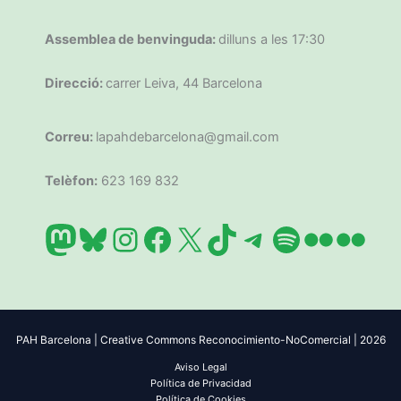
Assemblea de benvinguda:
dilluns a les 17:30
Direcció:
carrer Leiva, 44 Barcelona
Correu:
lapahdebarcelona@gmail.com
Telèfon:
623 169 832
Mastodon
Bluesky
Instagram
Facebook
X
TikTok
Telegram
Spotify
Flickr
Flic
PAH Barcelona | Creative Commons Reconocimiento-NoComercial | 2026
Aviso Legal
Política de Privacidad
Política de Cookies