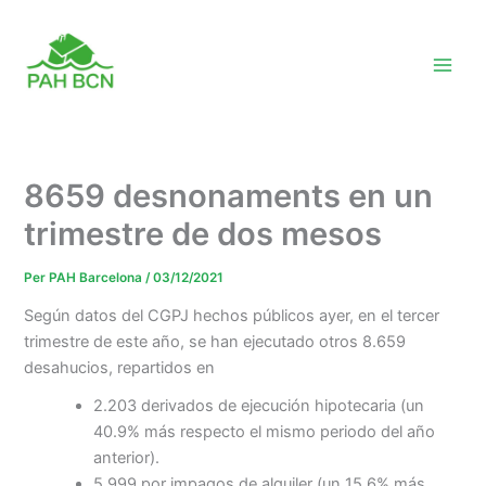
Vés
al
contingut
8659 desnonaments en un
trimestre de dos mesos
Per
PAH Barcelona
/
03/12/2021
Según datos del CGPJ hechos públicos ayer, en el tercer
trimestre de este año, se han ejecutado otros 8.659
desahucios, repartidos en
2.203 derivados de ejecución hipotecaria (un
40.9% más respecto el mismo periodo del año
anterior).
5.999 por impagos de alquiler (un 15,6% más