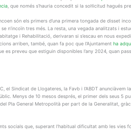
ncia
, que només s’hauria concedit si la sol·licitud hagués pr
incoen són els primers d’una primera tongada de disset inc
se n’incoïn tres més. La resta, una vegada analitzats i estud
’Habitatge i Rehabilitació, derivaran si s’escau en nous exp
ncions arriben, també, quan fa poc que l’Ajuntament
ha adqui
e es preveu que estiguin disponibles l’any 2024, quan pass
C, el Sindicat de Llogateres, la Favb i l’ABDT anunciàvem la
públic. Menys de 10 mesos després, el primer dels seus 5 p
 del Pla General Metropolità per part de la Generalitat, grà
ts socials que, superant l’habitual dificultat amb les vies 