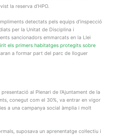
evist la reserva d’HPO.
ompliments detectats pels equips d’inspecció
iats per la Unitat de Disciplina i
edients sancionadors emmarcats en la Llei
rit els primers habitatges protegits sobre
aran a formar part del parc de lloguer
 presentació al Plenari de l’Ajuntament de la
unts, conegut com el 30%, va entrar en vigor
cies a una campanya social àmplia i molt
formals, suposava un aprenentatge col·lectiu i