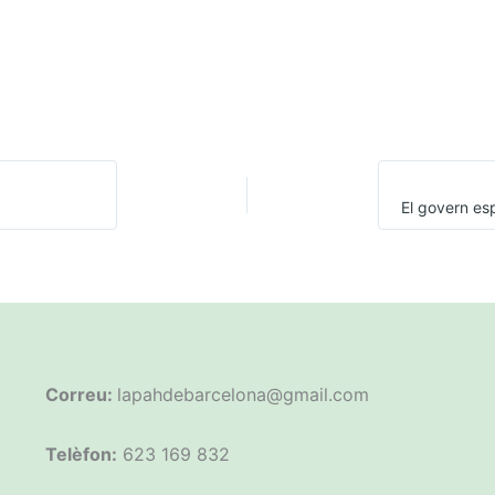
Correu:
lapahdebarcelona@gmail.com
Telèfon:
623 169 832