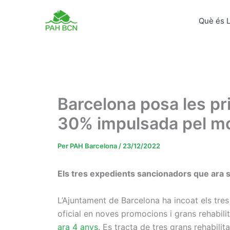
Vés
al
Què és 
contingut
Barcelona posa les pr
30% impulsada pel mo
Per
PAH Barcelona
/
23/12/2022
Els tres expedients sancionadors que ara 
L’Ajuntament de Barcelona ha incoat els tre
oficial en noves promocions i grans rehabili
ara 4 anys
. Es tracta de tres grans rehabilit