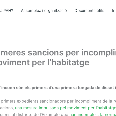
La PAH?
Assemblea i organització
Documents útils
I
imeres sancions per incompli
viment per l’habitatge
s’incoen són els primers d’una primera tongada de disset
s primers expedients sancionadors per incompliment de la 
tacions,
una mesura impulsada pel moviment per l’habitatge a
acions al districte de l’Eixample que
han incomplert la norma