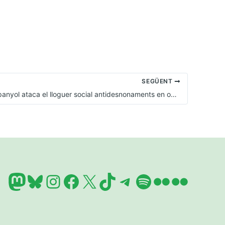
SEGÜENT
El govern espanyol ataca el lloguer social antidesnonaments en ocupacions i insisteix a criminalitzar la pobresa
Mastodon
Bluesky
Instagram
Facebook
X
TikTok
Telegram
Spotify
Flickr
Flickr