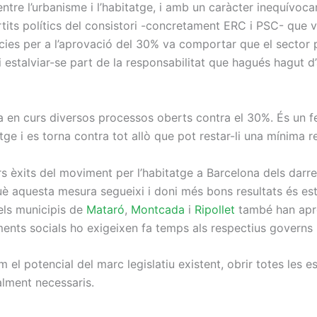
 entre l’urbanisme i l’habitatge, i amb un caràcter inequí
tits polítics del consistori -concretament ERC i PSC- que 
cències per a l’aprovació del 30% va comportar que el sector
 i estalviar-se part de la responsabilitat que hagués hagut d
ha en curs diversos processos oberts contra el 30%. És un f
tge i es torna contra tot allò que pot restar-li una mínima re
s èxits del moviment per l’habitatge a Barcelona dels darre
è aquesta mesura segueixi i doni més bons resultats és est
 els municipis de
Mataró
,
Montcada
i
Ripollet
també han apro
ments socials ho exigeixen fa temps als respectius governs 
 el potencial del marc legislatiu existent, obrir totes les e
lment necessaris.