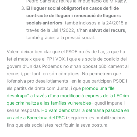
Pedro Sánchez retirés la impugnació de M.Rajoy.
El lloguer social obligatori en casos de fi de
contracte de lloguer i renovació de lloguers
socials anteriors
, també inclosos a la 24/2015 a
través de la Llei 1/2022, s’han
salvat del recurs
,
també gràcies a la pressió social.
Volem deixar ben clar que el PSOE no és de fiar, ja que ha
fet el mateix que el PP i VOX, i que els socis de coalició del
govern d’Unidas Podemos no s’han oposat públicament al
recurs i, per tant, en són còmplices. No permetrem que
l’ofensiva pro desallotjaments -en la que participen PSOE i
els partits de dreta com Junts, i que
promou una “llei
desokupa” a través d’una modificació express de la LECrim
que criminalitza a les famílies vulnerables
– quedi impune i
sense resposta.
Ho vam demostrar la setmana passada en
un acte a Barcelona del PSC
i seguirem les mobilitzacions
fins que els socialistes rectifiquin la seva postura.