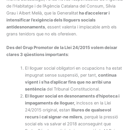
de l’Habitatge i de l’Agència Catalana del Consum, Sílvia
Grau i Albert Melià, que la Generalitat
ha d’accelerar i
intensificar l’exigència dels lloguers socials
antidesnonaments
, essent valenta i implacable amb els
grans tenidors que no els ofereixen.
Des del Grup Promotor de la Llei 24/2015 volem deixar
clares 3 qüestions importants
:
El lloguer social obligatori en ocupacions ha estat
impugnat sense suspensió, per tant,
continua
vigent i s’ha d’aplicar fins que no arribi una
sentència
del Tribunal Constitucional.
El lloguer social en desnonaments d’hipoteca i
impagaments de lloguer,
inclosos en la Llei
24/2015 original, estan
lliures de qualsevol
recurs i cal signar-ne milers
, perquè la pressió
social els va salvar el 2018 aconseguint que