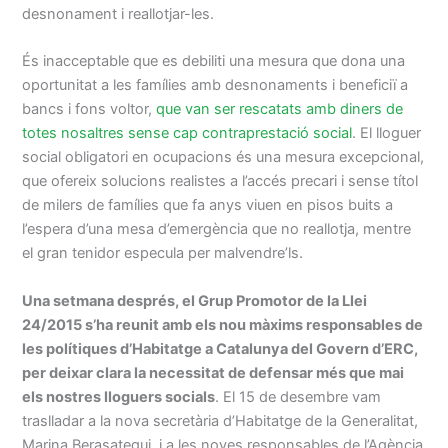
desnonament i reallotjar-les.
És inacceptable que es debiliti una mesura que dona una
oportunitat a les famílies amb desnonaments i beneficiï a
bancs i fons voltor,
que van ser rescatats amb diners de
totes nosaltres sense cap contraprestació social
. El lloguer
social obligatori en ocupacions és una mesura excepcional,
que ofereix solucions realistes a l’accés precari i sense títol
de milers de famílies que fa anys viuen en pisos buits a
l’espera d’una mesa d’emergència que no reallotja, mentre
el gran tenidor especula per malvendre’ls.
Una setmana després, el Grup Promotor de la Llei
24/2015 s’ha reunit amb els nou màxims responsables de
les polítiques d’Habitatge a Catalunya del Govern d’ERC,
per deixar clara la necessitat de defensar més que mai
els nostres lloguers socials
. El 15 de desembre vam
traslladar a la nova secretària d’Habitatge de la Generalitat,
Marina Berasategui, i a les noves responsables de l’Agència