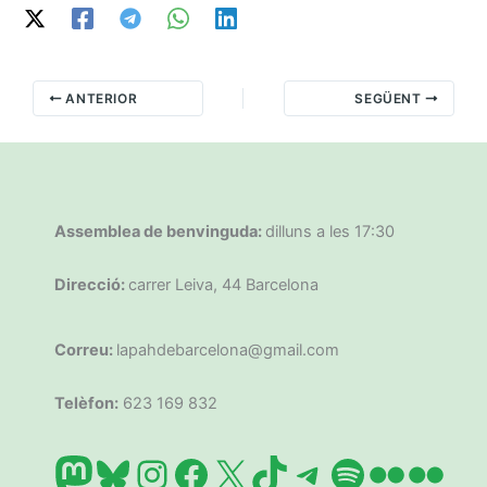
ANTERIOR
SEGÜENT
Assemblea de benvinguda:
dilluns a les 17:30
Direcció:
carrer Leiva, 44 Barcelona
Correu:
lapahdebarcelona@gmail.com
Telèfon:
623 169 832
Mastodon
Bluesky
Instagram
Facebook
X
TikTok
Telegram
Spotify
Flickr
Flic