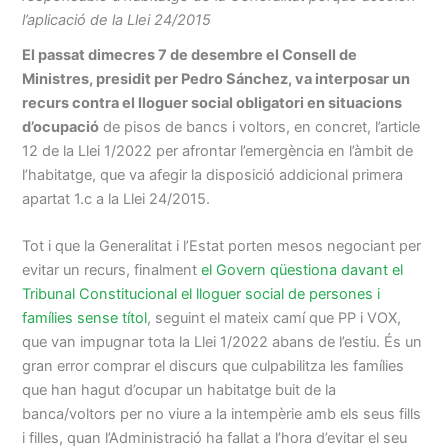
l’aplicació de la Llei 24/2015
El passat dimecres 7 de desembre el Consell de
Ministres, presidit per Pedro Sánchez, va interposar un
recurs contra el lloguer social obligatori en situacions
d’ocupació
de pisos de bancs i voltors, en concret, l’article
12 de la Llei 1/2022 per afrontar l’emergència en l’àmbit de
l’habitatge, que va afegir la disposició addicional primera
apartat 1.c a la Llei 24/2015.
Tot i que la Generalitat i l’Estat porten mesos negociant per
evitar un recurs, finalment
el Govern qüestiona davant el
Tribunal Constitucional el lloguer social de persones i
famílies sense títol
, seguint el mateix camí que PP i VOX,
que van impugnar tota la Llei 1/2022 abans de l’estiu. És un
gran error comprar el discurs que culpabilitza les famílies
que han hagut d’ocupar un habitatge buit de la
banca/voltors per no viure a la intempèrie amb els seus fills
i filles, quan l’Administració ha fallat a l’hora d’evitar el seu