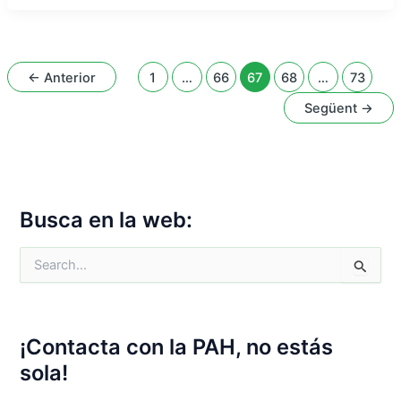
←
Anterior
1
…
66
67
68
…
73
Següent
→
Busca en la web:
C
e
r
c
a
¡Contacta con la PAH, no estás
:
sola!