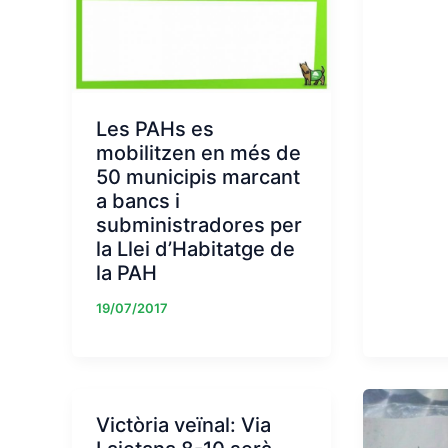
Les PAHs es
mobilitzen en més de
50 municipis marcant
a bancs i
subministradores per
la Llei d’Habitatge de
la PAH
19/07/2017
Victòria veïnal: Via