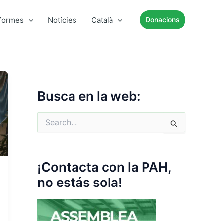
nformes
Notícies
Català
Donacions
Busca en la web:
C
e
r
c
a
¡Contacta con la PAH,
:
no estás sola!