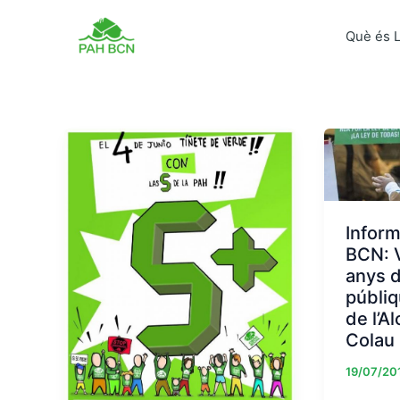
Vés
al
Què és 
contingut
Inform
BCN: V
anys d
públiq
de l’A
Colau
19/07/20