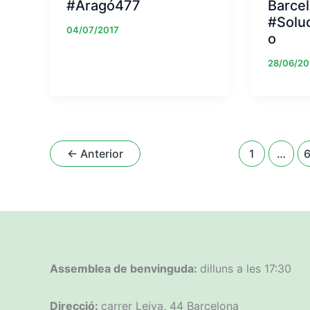
#Aragó477
Barce
#Solu
04/07/2017
o
28/06/20
←
Anterior
1
…
Assemblea de benvinguda:
dilluns a les 17:30
Direcció:
carrer Leiva, 44 Barcelona