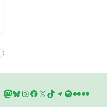
Mastodon
Bluesky
Instagram
Facebook
X
TikTok
Telegram
Spotify
Flickr
Flickr