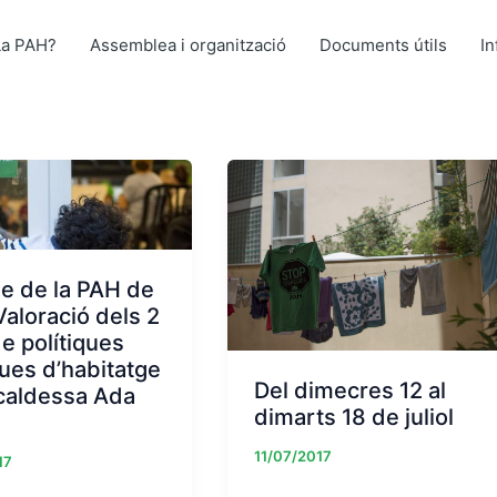
La PAH?
Assemblea i organització
Documents útils
I
e de la PAH de
aloració dels 2
e polítiques
ues d’habitatge
Del dimecres 12 al
lcaldessa Ada
dimarts 18 de juliol
11/07/2017
17