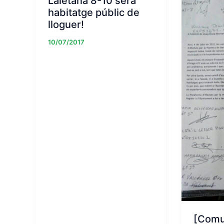
Laietana 8-10 serà
habitatge públic de
lloguer!
10/07/2017
[Comu