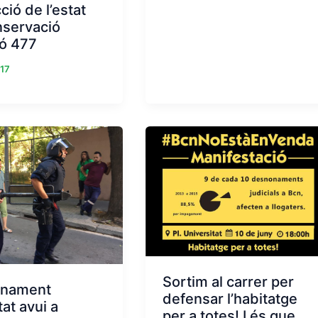
ció de l’estat
nservació
gó 477
17
Sortim al carrer per
nament
defensar l’habitatge
at avui a
per a totes! I és que