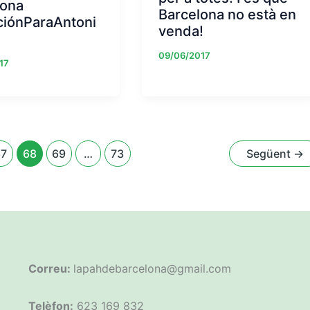
lona
Barcelona no està en
ciónParaAntoni
venda!
09/06/2017
17
67
68
69
…
73
Següent
→
Correu:
lapahdebarcelona@gmail.com
Telèfon:
623 169 832