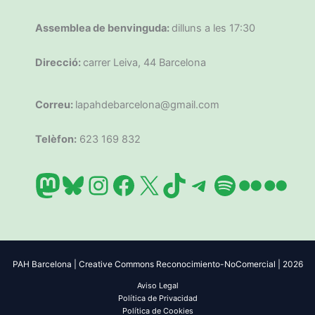
Assemblea de benvinguda:
dilluns a les 17:30
Direcció:
carrer Leiva, 44 Barcelona
Correu:
lapahdebarcelona@gmail.com
Telèfon:
623 169 832
Mastodon
Bluesky
Instagram
Facebook
X
TikTok
Telegram
Spotify
Flickr
Flic
PAH Barcelona | Creative Commons Reconocimiento-NoComercial | 2026
Aviso Legal
Política de Privacidad
Política de Cookies