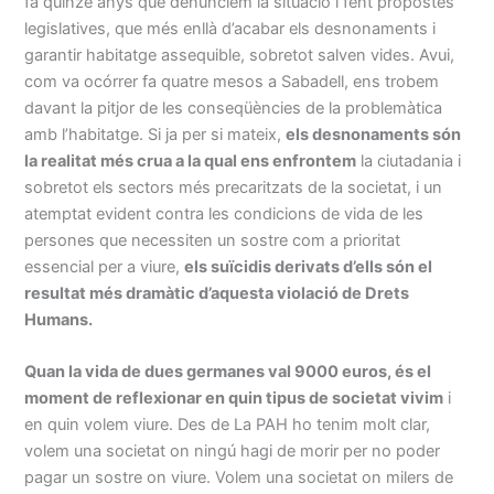
fa quinze anys que denunciem la situació i fent propostes
legislatives, que més enllà d’acabar els desnonaments i
garantir habitatge assequible, sobretot salven vides. Avui,
com va ocórrer fa quatre mesos a Sabadell, ens trobem
davant la pitjor de les conseqüències de la problemàtica
amb l’habitatge. Si ja per si mateix,
els desnonaments són
la realitat més crua a la qual ens enfrontem
la ciutadania i
sobretot els sectors més precaritzats de la societat, i un
atemptat evident contra les condicions de vida de les
persones que necessiten un sostre com a prioritat
essencial per a viure,
els suïcidis derivats d’ells són el
resultat més dramàtic d’aquesta violació de Drets
Humans.
Quan la vida de dues germanes val 9000 euros, és el
moment de reflexionar en quin tipus de societat vivim
i
en quin volem viure. Des de La PAH ho tenim molt clar,
volem una societat on ningú hagi de morir per no poder
pagar un sostre on viure. Volem una societat on milers de