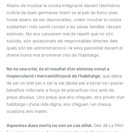
Abans de mostrar la nostra indignació davant l’aterridora
notícia de dues germanes tirant-se al pati de llums unes
hores abans de ser desnonades, volem mostrar la nostra
solidaritat i més sentit condol a les seves famílies i éssers
estimats. No ens cansarem mai de repetir que no són
suïcidis, són assassinats els responsables directes dels
quals són les administracions i la seva passivitat davant el
drama humà mal anomenat crisi de l’habitatge.
No és una crisi, és el resultat d’un sistema venut a
l’especulació i mercantilització de l’habitatge
, que deixa
de ser un dret per a ser la via ràpida per a lucrar-se i pastar
beneficis milionaris a força de precaritzar-nos amb els
preus abusius. Uns preus que ens ofeguen, ens priven d’un
habitatge i d’una vida digna, ens ofeguen i en massa
ocasions ens maten.
Aquestes dues morts no són un cas aïllat.
Des de La PAH