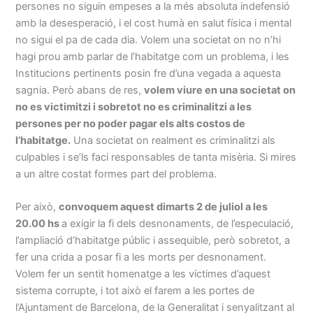
persones no siguin empeses a la més absoluta indefensió
amb la desesperació, i el cost humà en salut física i mental
no sigui el pa de cada dia. Volem una societat on no n’hi
hagi prou amb parlar de l’habitatge com un problema, i les
Institucions pertinents posin fre d’una vegada a aquesta
sagnia. Però abans de res,
volem viure en una societat on
no es victimitzi i sobretot no es criminalitzi a les
persones per no poder pagar els alts costos de
l’habitatge.
Una societat on realment es criminalitzi als
culpables i se’ls faci responsables de tanta misèria. Si mires
a un altre costat formes part del problema.
Per això,
convoquem aquest dimarts 2 de juliol a les
20.00 hs
a exigir la fi dels desnonaments, de l’especulació,
l’ampliació d’habitatge públic i assequible, però sobretot, a
fer una crida a posar fi a les morts per desnonament.
Volem fer un sentit homenatge a les víctimes d’aquest
sistema corrupte, i tot això el farem a les portes de
l’Ajuntament de Barcelona, de la Generalitat i senyalitzant al