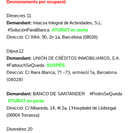
Desnonaments per ocupació
Dimecres 11
Demandant:
Intacsa Integral de Actividades, S.L.
#SoluciónParaBlanca
ATURAT en porta
Direcció: C/ Xifré, 90, 2n 1a, Barcelona (08026)
Dijous12
UNIÓN DE CRÉDITOS INMOBILIARIOS, S.A.
Demandant:
#FattouchSeQueda
SUSPÈS
Riera Blanca, 71 -73, entresòl 1a, Barcelona
Direcció: C/
(08028)
Demandant:
BANCO DE SANTANDER #PedroSeQueda
ATURAT en porta
Direcció: C/ Albareda, 14, 4t 2a, L’Hospitalet de Llobregat
(08904 Torrassa)
Divendres 20