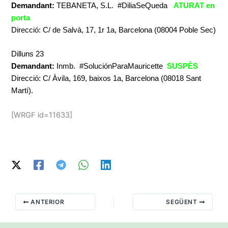
Demandant:
TEBANETA, S.L. #DiliaSeQueda
ATURAT en
porta
Direcció: C/ de Salvà, 17, 1r 1a, Barcelona (08004 Poble Sec)
Dilluns 23
Demandant:
Inmb. #SoluciónParaMauricette
SUSPÈS
Direcció: C/ Àvila, 169, baixos 1a, Barcelona (08018 Sant
Martí).
[WRGF id=11633]
ANTERIOR
SEGÜENT