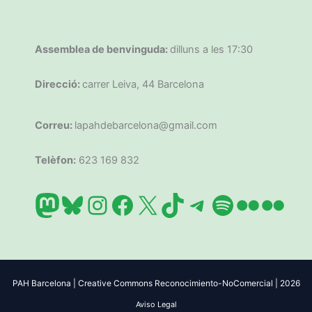
Assemblea de benvinguda:
dilluns a les 17:30
Direcció:
carrer Leiva, 44 Barcelona
Correu:
lapahdebarcelona@gmail.com
Telèfon:
623 169 832
Mastodon
Bluesky
Instagram
Facebook
X
TikTok
Telegram
Spotify
Flickr
Flic
PAH Barcelona | Creative Commons Reconocimiento-NoComercial | 2026
Aviso Legal