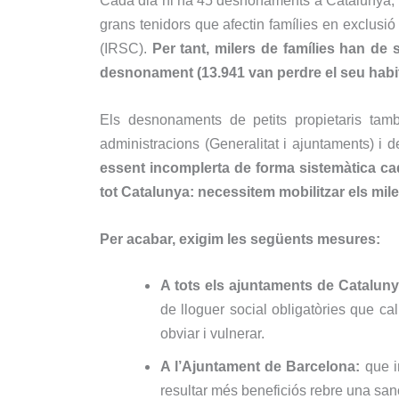
Cada dia hi ha 45 desnonaments a Catalunya, i e
grans tenidors que afectin famílies en exclusió 
(IRSC).
Per tant, milers de famílies han de 
desnonament (13.941 van perdre el seu habitat
Els desnonaments de petits propietaris també
administracions (Generalitat i ajuntaments) i d
essent incomplerta de forma sistemàtica ca
tot Catalunya: necessitem mobilitzar els mil
Per acabar, exigim les següents mesures:
A tots els ajuntaments de Cataluny
de lloguer social obligatòries que ca
obviar i vulnerar.
A l’Ajuntament de Barcelona:
que i
resultar més beneficiós rebre una sanci