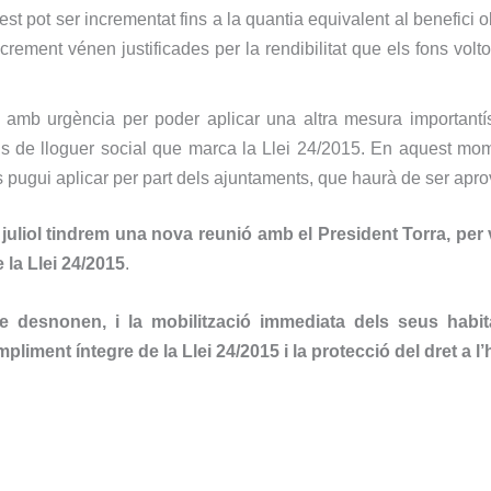
st pot ser incrementat fins a la quantia equivalent al benefici obt
crement vénen justificades per la rendibilitat que els fons volto
amb urgència per poder aplicar una altra mesura importantíss
us de lloguer social que marca la Llei 24/2015. En aquest mom
s pugui aplicar per part dels ajuntaments, que haurà de ser apr
uliol tindrem una nova reunió amb el President Torra, per va
 la Llei 24/2015
.
 desnonen, i la mobilització immediata dels seus habit
liment íntegre de la Llei 24/2015 i la protecció del dret a l’