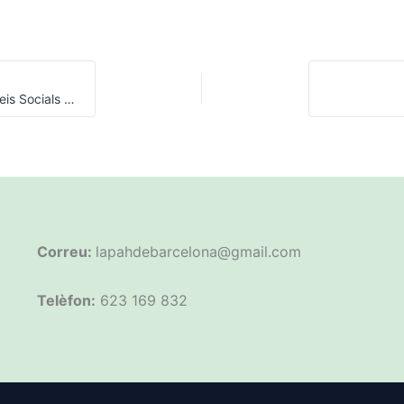
La PAH de Barcelona ocupa l’Institut Municipal de Serveis Socials per exigir reallotjaments dignes a famílies desnonades que es troben en pensions
Correu:
lapahdebarcelona@gmail.com
Telèfon:
623 169 832