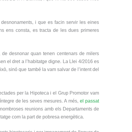
 desnonaments, i que es facin servir les eines
ons ens consta, es tracta de les dues primeres
ora de desnonar quan tenen centenars de milers
en el dret a l’habitatge digne. La Llei 4/2016 es
ò, sinó que també la vam salvar de l’intent del
Afectades per la Hipoteca i el Grup Promotor vam
t íntegre de les seves mesures. A més,
el passat
tzat nombroses reunions amb els Departaments de
abitatge com la part de pobresa energètica.