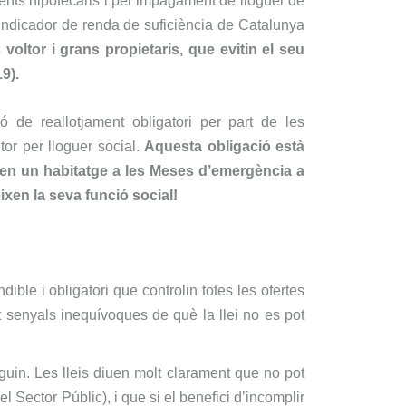
ments hipotecaris i per impagament de lloguer de
 l’indicador de renda de suficiència de Catalunya
voltor i grans propietaris, que evitin el seu
9).
ó de reallotjament obligatori per part de les
tor per lloguer social.
Aquesta obligació està
ren un habitatge a les Meses d’emergència a
ixen la seva funció social!
ble i obligatori que controlin totes les ofertes
t senyals inequívoques de què la llei no es pot
uin. Les lleis diuen molt clarament que no pot
l Sector Públic), i que si el benefici d’incomplir