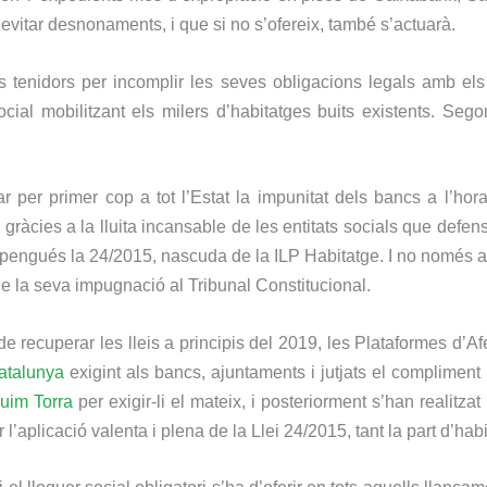
 d’evitar desnonaments, i que si no s’ofereix, també s’actuarà.
 tenidors per incomplir les seves obligacions legals amb els
ocial mobilitzant els milers d’habitatges buits existents. Seg
car per primer cop a tot l’Estat la impunitat dels bancs a l’h
 gràcies a la lluita incansable de les entitats socials que defens
engués la 24/2015, nascuda de la ILP Habitatge. I no només aix
 de la seva impugnació al Tribunal Constitucional.
de recuperar les lleis a principis del 2019, les Plataformes d’
Catalunya
exigint als bancs, ajuntaments i jutjats el complimen
uim Torra
per exigir-li el mateix, i posteriorment s’han reali
r l’aplicació valenta i plena de la Llei 24/2015, tant la part d’h