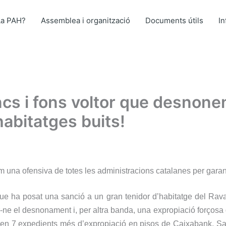
La PAH?
Assemblea i organització
Documents útils
I
s i fons voltor que desnonen,
abitatges buits!
 una ofensiva de totes les administracions catalanes per garant
e ha posat una sanció a un gran tenidor d’habitatge del Raval p
-ne el desnonament i, per altra banda, una expropiació forçosa d
ixen 7 expedients més d’expropiació en pisos de Caixabank, S