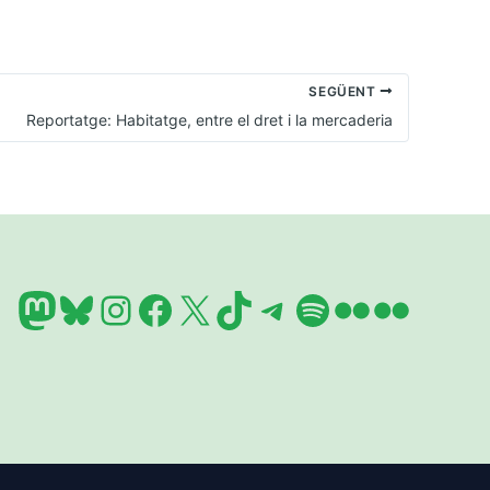
SEGÜENT
Reportatge: Habitatge, entre el dret i la mercaderia
Mastodon
Bluesky
Instagram
Facebook
X
TikTok
Telegram
Spotify
Flickr
Flickr