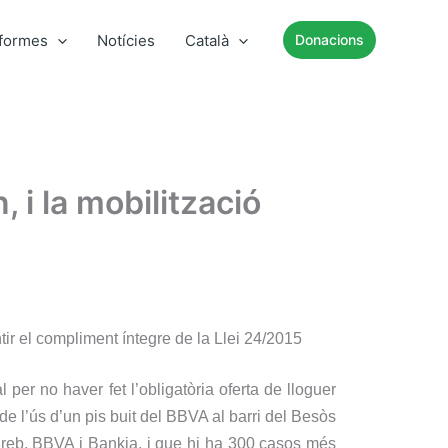
nformes
Notícies
Català
Donacions
 i la mobilització
ir el compliment íntegre de la Llei 24/2015
er no haver fet l’obligatòria oferta de lloguer
e l’ús d’un pis buit del BBVA al barri del Besòs
areb, BBVA i Bankia, i que hi ha 300 casos més