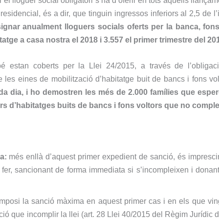
l lloguer social obligatori s’ha d’oferir en tots aquells llança
residencial, és a dir, que tinguin ingressos inferiors al 2,5 de
signar anualment lloguers socials oferts per la banca, fons 
ge a casa nostra el 2018 i 3.557 el primer trimestre del 201
 estan coberts per la Llei 24/2015, a través de l’obligaci
e les eines de mobilització d’habitatge buit de bancs i fons vol
da dia, i ho demostren les més de 2.000 famílies que espe
ers d’habitatges buits de bancs i fons voltors que no comple
a:
més enllà d’aquest primer expedient de sanció, és imprescindi
l fer, sancionant de forma immediata si s’incompleixen i donan
mposi la sanció màxima en aquest primer cas i en els que ving
ó que incomplir la llei (art. 28 Llei 40/2015 del Règim Jurídic de