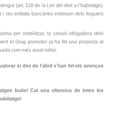
ingut (art. 118 de la Llei del dret a l’habitatge).
r i les entitats bancàries extreuen dels lloguers
ima per mobilitzar, la cessió obligatòria dels
ent el Grup promotor ja ha fet una proposta al
ovada com més aviat millor.
lorar si des de l’abril s’han fet els avenços
atges buits! Cal una ofensiva de totes les
habitatge!