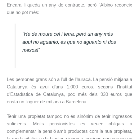
Encara li queda un any de contracte, però l’Albino reconeix
que no pot més:
“He de moure cel i terra, però un any més
aquí no aguanto, és que no aguanto ni dos
mesos!”
Les persones grans són a l’ull de l’huracà. La pensió mitjana a
Catalunya és avui d’uns 1.000 euros, segons l’Institut
d’Estadística de Catalunya, poc més dels 930 euros que
costa un lloguer de mitjana a Barcelona.
Tenir una propietat tampoc no és sinònim de tenir ingressos
suficients. Molts pensionistes es veuen obligats a
complementar la pensió amb productes com la nua propietat,
la renda vitalícia o la hipoteca inversa, opcions que prenen un