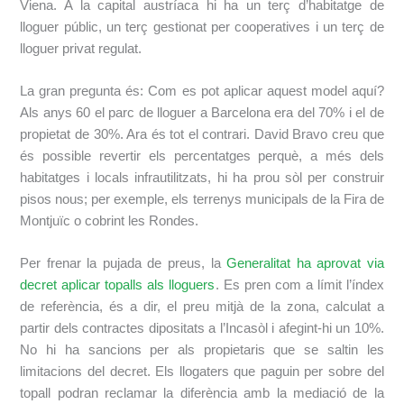
Viena. A la capital austríaca hi ha un terç d’habitatge de
lloguer públic, un terç gestionat per cooperatives i un terç de
lloguer privat regulat.
La gran pregunta és: Com es pot aplicar aquest model aquí?
Als anys 60 el parc de lloguer a Barcelona era del 70% i el de
propietat de 30%. Ara és tot el contrari. David Bravo creu que
és possible revertir els percentatges perquè, a més dels
habitatges i locals infrautilitzats, hi ha prou sòl per construir
pisos nous; per exemple, els terrenys municipals de la Fira de
Montjuïc o cobrint les Rondes.
Per frenar la pujada de preus, la
Generalitat ha aprovat via
decret aplicar topalls als lloguers
. Es pren com a límit l’índex
de referència, és a dir, el preu mitjà de la zona, calculat a
partir dels contractes dipositats a l’Incasòl i afegint-hi un 10%.
No hi ha sancions per als propietaris que se saltin les
limitacions del decret. Els llogaters que paguin per sobre del
topall podran reclamar la diferència amb la mediació de la