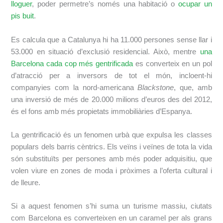
lloguer
, poder permetre’s només una habitació o
ocupar un
pis buit
.
Es calcula que a Catalunya hi ha 11.000 persones sense llar i
53.000 en situació d’exclusió residencial. Això, mentre
una
Barcelona cada cop més gentrificada
es converteix en un pol
d’atracció per a inversors de tot el món, incloent-hi
companyies com la nord-americana
Blackstone
, que, amb
una inversió de més de 20.000 milions d’euros des del 2012,
és el fons amb més propietats immobiliàries d’Espanya.
La gentrificació és un fenomen urbà que expulsa les classes
populars dels barris cèntrics. Els veïns i veïnes de tota la vida
són substituïts per persones amb més poder adquisitiu, que
volen viure en zones de moda i pròximes a l’oferta cultural i
de lleure.
Si a aquest fenomen s’hi suma un turisme massiu, ciutats
com Barcelona es converteixen en un caramel per als grans