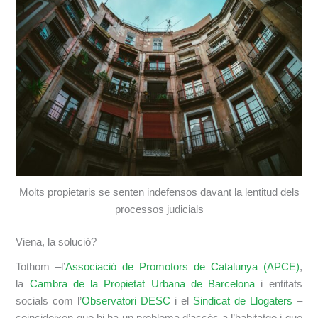
Molts propietaris se senten indefensos davant la lentitud dels
processos judicials
Viena, la solució?
Tothom –l’
Associació de Promotors de Catalunya (APCE)
,
la
Cambra de la Propietat Urbana de Barcelona
i entitats
socials com l’
Observatori DESC
i el
Sindicat de Llogaters
–
coincideixen que hi ha un problema d’accés a l’habitatge i que