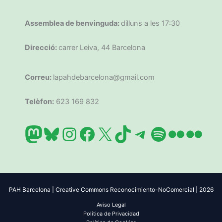
Assemblea de benvinguda:
dilluns a les 17:30
Direcció:
carrer Leiva, 44 Barcelona
Correu:
lapahdebarcelona@gmail.com
Telèfon:
623 169 832
Mastodon
Bluesky
Instagram
Facebook
X
TikTok
Telegram
Spotify
Flickr
Flic
PAH Barcelona | Creative Commons Reconocimiento-NoComercial | 2026
Aviso Legal
Política de Privacidad