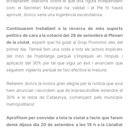
acceptarem dilacions sobre el que una figura independent
com el Secretari Municipal ha validat i el Ple hi haurà
aprovat, doncs seria una ingerència escandalosa.
Continuarem treballant a la recerca de més suports
polítics de cara a la votació del 28 de setembre al Plenari
de la ciutat
, esperit que ha guiat al Grup Promotor des del
primer dia. També fem una crida a tots els actors implicats
del món de l’habitatge perquè s’impliquin en l’impuls i
aplicació del 30% per tal que sigui un èxit i anunciem que
seguirem vigilants perquè es faci efectiva la mesura.
Reiterem doncs la nostra gran alegria per la notícia que avui
hem anunciat i recordem que és imprescindible estendre el
30% a la resta de Catalunya, començant pels municipis
metropolitans!
Aprofitem per convidar a tota la ciutat a l’acte que farem
demà dijous dia 20 de setembre a les 19 h a la Lleialtat