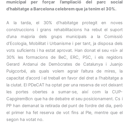
municipal per forçar l’ampliació del parc social
d’habitatge a Barcelona celebrem que ja tenim el 30%.
A la tarda, el 30% d’habitatge protegit en noves
construccions i grans rehabilitacions ha rebut el suport
d’una majoria dels grups municipals a la Comissió
d’Ecologia, Mobilitat i Urbanisme i per tant, ja disposa dels
vots suficients i ha estat aprovat. Han donat el seu «sí» al
30% les formacions de BeC, ERC, PSC, i els regidors
Gerard Ardanui de Demòcrates de Catalunya i Juanjo
Puigcorbé, als quals volem agrair l’altura de mires, la
capacitat d’acord i el treball en favor del dret a l’habitatge a
la ciutat. El PDeCAT ha optat per una reserva de vot deixant
les portes obertes a sumar-se, així com la CUP-
CapgiremBcn que ha de debatre el seu posicionament. Cs i
PP han demanat la retirada del punt de l’ordre del dia, però
el primer ha fet reserva de vot fins al Ple, mentre que el
segon ha votat no.