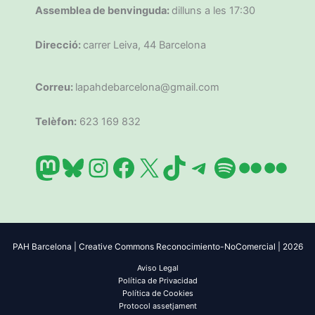
Assemblea de benvinguda:
dilluns a les 17:30
Direcció:
carrer Leiva, 44 Barcelona
Correu:
lapahdebarcelona@gmail.com
Telèfon:
623 169 832
Mastodon
Bluesky
Instagram
Facebook
X
TikTok
Telegram
Spotify
Flickr
Flic
PAH Barcelona | Creative Commons Reconocimiento-NoComercial | 2026
Aviso Legal
Política de Privacidad
Política de Cookies
Protocol assetjament