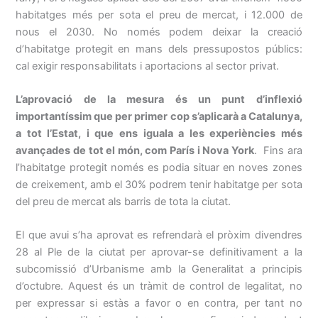
habitatges més per sota el preu de mercat, i 12.000 de
nous el 2030. No només podem deixar la creació
d’habitatge protegit en mans dels pressupostos públics:
cal exigir responsabilitats i aportacions al sector privat.
L’aprovació de la mesura és un punt d’inflexió
importantíssim que per primer cop s’aplicarà a Catalunya,
a tot l’Estat, i que ens iguala a les experiències més
avançades de tot el món, com París i Nova York
. Fins ara
l’habitatge protegit només es podia situar en noves zones
de creixement, amb el 30% podrem tenir habitatge per sota
del preu de mercat als barris de tota la ciutat.
El que avui s’ha aprovat es refrendarà el pròxim divendres
28 al Ple de la ciutat per aprovar-se definitivament a la
subcomissió d’Urbanisme amb la Generalitat a principis
d’octubre. Aquest és un tràmit de control de legalitat, no
per expressar si estàs a favor o en contra, per tant no