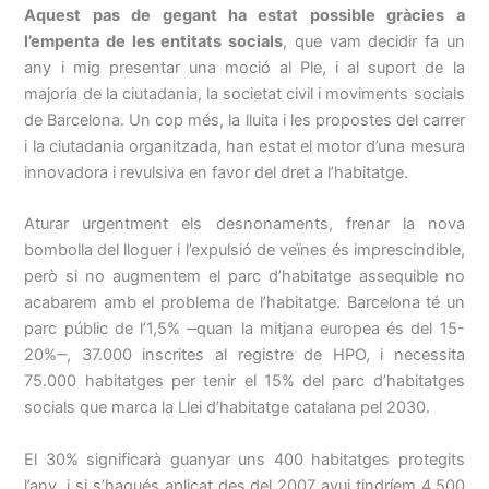
Aquest pas de gegant ha estat possible gràcies a
l’empenta de les entitats socials
, que vam decidir fa un
any i mig presentar una moció al Ple, i al suport de la
majoria de la ciutadania, la societat civil i moviments socials
de Barcelona. Un cop més, la lluita i les propostes del carrer
i la ciutadania organitzada, han estat el motor d’una mesura
innovadora i revulsiva en favor del dret a l’habitatge.
Aturar urgentment els desnonaments, frenar la nova
bombolla del lloguer i l’expulsió de veïnes és imprescindible,
però si no augmentem el parc d’habitatge assequible no
acabarem amb el problema de l’habitatge. Barcelona té un
parc públic de l’1,5% ‒quan la mitjana europea és del 15-
20%‒, 37.000 inscrites al registre de HPO, i necessita
75.000 habitatges per tenir el 15% del parc d’habitatges
socials que marca la Llei d’habitatge catalana pel 2030.
El 30% significarà guanyar uns 400 habitatges protegits
l’any, i si s’hagués aplicat des del 2007 avui tindríem 4.500