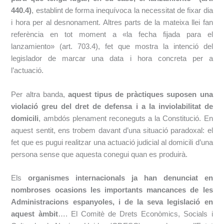
440.4)
, establint de forma inequívoca la necessitat de fixar dia
i hora per al desnonament. Altres parts de la mateixa llei fan
referència en tot moment a «la fecha fijada para el
lanzamiento» (art. 703.4), fet que mostra la intenció del
legislador de marcar una data i hora concreta per a
l’actuació.
Per altra banda,
aquest tipus de pràctiques suposen una
violació greu del dret de defensa i a la inviolabilitat de
domicili
, ambdós plenament reconeguts a la Constitució. En
aquest sentit, ens trobem davant d’una situació paradoxal: el
fet que es pugui realitzar una actuació judicial al domicili d’una
persona sense que aquesta conegui quan es produirà.
Els
organismes internacionals ja han denunciat en
nombroses ocasions les importants mancances de les
Administracions espanyoles, i de la seva legislació en
aquest àmbit
…. El Comitè de Drets Econòmics, Socials i