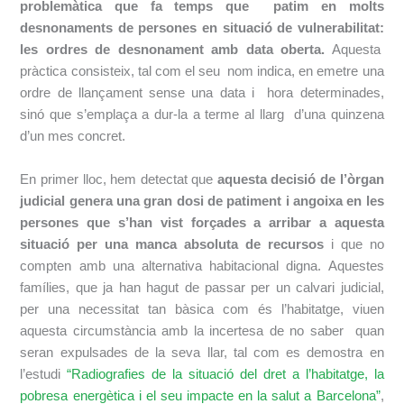
problemàtica que fa temps que patim en molts
desnonaments de persones en situació de vulnerabilitat:
les ordres de desnonament amb data oberta.
Aquesta
pràctica consisteix, tal com el seu nom indica, en emetre una
ordre de llançament sense una data i hora determinades,
sinó que s’emplaça a dur-la a terme al llarg d’una quinzena
d’un mes concret.
En primer lloc, hem detectat que
aquesta decisió de l’òrgan
judicial genera una gran dosi de patiment i angoixa en les
persones que s’han vist forçades a arribar a aquesta
situació per una manca absoluta de recursos
i que no
compten amb una alternativa habitacional digna. Aquestes
famílies, que ja han hagut de passar per un calvari judicial,
per una necessitat tan bàsica com és l’habitatge, viuen
aquesta circumstància amb la incertesa de no saber quan
seran expulsades de la seva llar, tal com es demostra en
l’estudi
“Radiografies de la situació del dret a l’habitatge, la
pobresa energètica i el seu impacte en la salut a Barcelona”
,