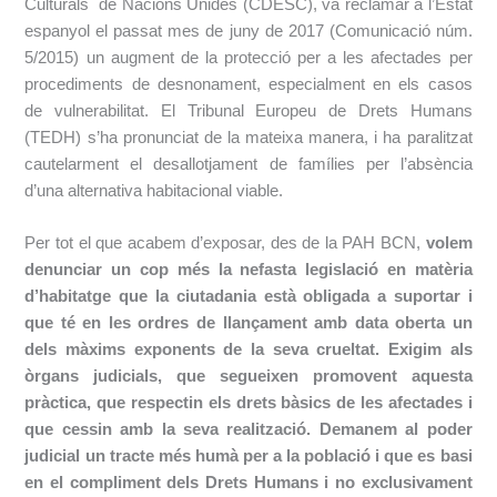
Culturals de Nacions Unides (CDESC), va reclamar a l’Estat
espanyol el passat mes de juny de 2017 (Comunicació núm.
5/2015) un augment de la protecció per a les afectades per
procediments de desnonament, especialment en els casos
de vulnerabilitat. El Tribunal Europeu de Drets Humans
(TEDH) s’ha pronunciat de la mateixa manera, i ha paralitzat
cautelarment el desallotjament de famílies per l’absència
d’una alternativa habitacional viable.
Per tot el que acabem d’exposar, des de la PAH BCN,
volem
denunciar un cop més la nefasta legislació en matèria
d’habitatge que la ciutadania està obligada a suportar i
que té en les ordres de llançament amb data oberta un
dels màxims exponents de la seva crueltat.
Exigim als
òrgans judicials, que segueixen promovent aquesta
pràctica, que respectin els drets bàsics de les afectades i
que cessin amb la seva realització. Demanem al poder
judicial un tracte més humà per a la població i que es basi
en el compliment dels Drets Humans i no exclusivament