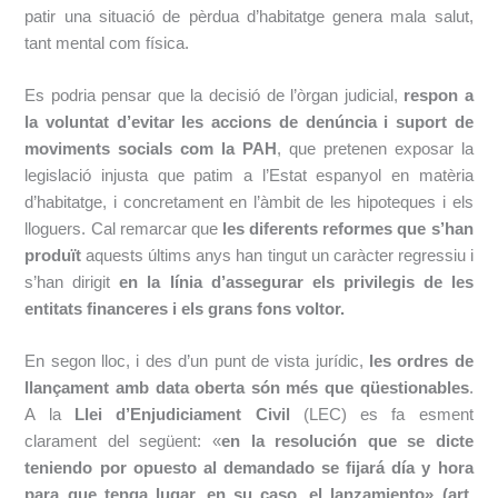
patir una situació de pèrdua d’habitatge genera mala salut,
tant mental com física.
Es podria pensar que la decisió de l’òrgan judicial,
respon a
la voluntat d’evitar les accions de denúncia i suport de
moviments socials com la PAH
, que pretenen exposar la
legislació injusta que patim a l’Estat espanyol en matèria
d’habitatge, i concretament en l’àmbit de les hipoteques i els
lloguers. Cal remarcar que
les diferents reformes que s’han
produït
aquests últims anys han tingut un caràcter regressiu i
s’han dirigit
en la línia d’assegurar els privilegis de les
entitats financeres i els grans fons voltor.
En segon lloc, i des d’un punt de vista jurídic,
les ordres de
llançament amb data oberta són més que qüestionables
.
A la
Llei d’Enjudiciament Civil
(LEC) es fa esment
clarament del següent: «
en la resolución que se dicte
teniendo por opuesto al demandado se fijará día y hora
para que tenga lugar, en su caso, el lanzamiento» (art.