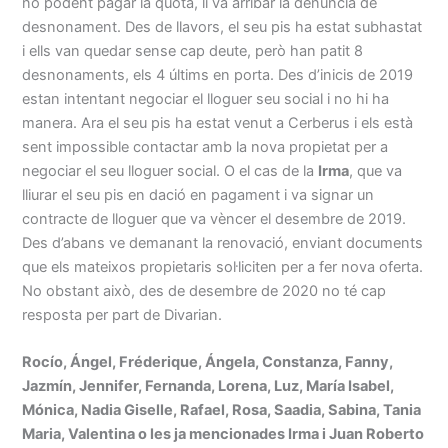
no podent pagar la quota, li va arribar la denúncia de
desnonament. Des de llavors, el seu pis ha estat subhastat
i ells van quedar sense cap deute, però han patit 8
desnonaments, els 4 últims en porta. Des d’inicis de 2019
estan intentant negociar el lloguer seu social i no hi ha
manera. Ara el seu pis ha estat venut a Cerberus i els està
sent impossible contactar amb la nova propietat per a
negociar el seu lloguer social. O el cas de la
Irma
, que va
lliurar el seu pis en dació en pagament i va signar un
contracte de lloguer que va vèncer el desembre de 2019.
Des d’abans ve demanant la renovació, enviant documents
que els mateixos propietaris sol·liciten per a fer nova oferta.
No obstant això, des de desembre de 2020 no té cap
resposta per part de Divarian.
Rocío, Ángel, Fréderique, Ángela, Constanza, Fanny,
Jazmín, Jennifer, Fernanda, Lorena, Luz, María Isabel,
Mónica, Nadia Giselle, Rafael, Rosa, Saadia, Sabina, Tania
Maria, Valentina o les ja mencionades Irma i Juan Roberto