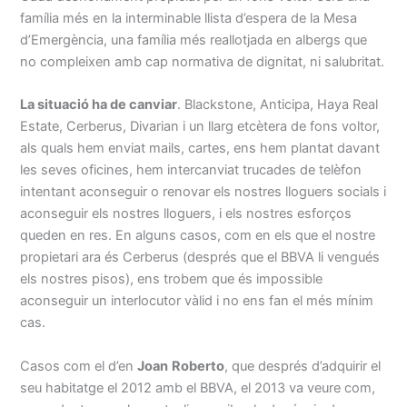
família més en la interminable llista d’espera de la Mesa
d’Emergència, una família més reallotjada en albergs que
no compleixen amb cap normativa de dignitat, ni salubritat.
La situació ha de canviar
. Blackstone, Anticipa, Haya Real
Estate, Cerberus, Divarian i un llarg etcètera de fons voltor,
als quals hem enviat mails, cartes, ens hem plantat davant
les seves oficines, hem intercanviat trucades de telèfon
intentant aconseguir o renovar els nostres lloguers socials i
aconseguir els nostres lloguers, i els nostres esforços
queden en res. En alguns casos, com en els que el nostre
propietari ara és Cerberus (després que el BBVA li vengués
els nostres pisos), ens trobem que és impossible
aconseguir un interlocutor vàlid i no ens fan el més mínim
cas.
Casos com el d’en
Joan
Roberto
, que després d’adquirir el
seu habitatge el 2012 amb el BBVA, el 2013 va veure com,