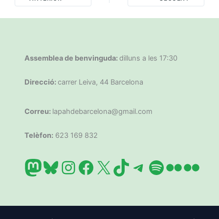
Assemblea de benvinguda:
dilluns a les 17:30
Direcció:
carrer Leiva, 44 Barcelona
Correu:
lapahdebarcelona@gmail.com
Telèfon:
623 169 832
Mastodon
Bluesky
Instagram
Facebook
X
TikTok
Telegram
Spotify
Flickr
Flic