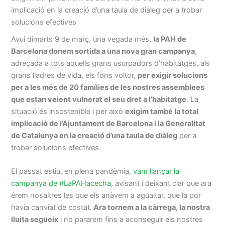
implicació en la creació d’una taula de diàleg per a trobar
solucions efectives
Avui dimarts 9 de març, una vegada més,
la PAH de
Barcelona donem sortida a una nova gran campanya
,
adreçada a tots aquells grans usurpadors d’habitatges, als
grans lladres de vida, els fons voltor,
per exigir solucions
per a les més de 20 famílies de les nostres assemblees
que estan veient vulnerat el seu dret a l’habitatge
. La
situació és insostenible i per això
exigim també la total
implicació de l’Ajuntament de Barcelona i la Generalitat
de Catalunya en la creació d’una taula de diàleg
per a
trobar solucions efectives.
El passat estiu, en plena pandèmia,
vam llançar la
campanya de #LaPAHacecha
, avisant i deixant clar que ara
érem nosaltres les que els anàvem a aguaitar, que la por
havia canviat de costat.
Ara tornem a la càrrega, la nostra
lluita segueix
i no pararem fins a aconseguir els nostres