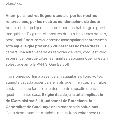
objectius.
Anem pels nostres lloguers socials, per les nostres
renovacions, per les nostres condonacions de deute
.
Anem a lluitar pel que ens correspon, un habitatge digne i
tranquil·litat. Exigirem els nostres drets a les xarxes socials,
però també
sortirem al carrer a assenyalar directament a
tots aquells que pretenen vulnerar els nostres drets
. Els
carrers una altra vegada es tenyiran de verd, d’aquest verd
esperança, perquè totes les famílies sàpiguen que no estan
soles, que amb la PAH Sí Que Es pot!
I no només sortim a assenyalar i aguaitar als fons voltor;
aquesta vegada assenyalarem als que miren cap a un altre
costat, als que fan el desentès mentre nosaltres ens
quedem sense casa.
Exigim des de ja la total implicació
de l’Administració, l’Ajuntament de Barcelona i la
Generalitat de Catalunya en la recerca de solucions
.
Cada desnonament propiciat per un fons voltor serà una