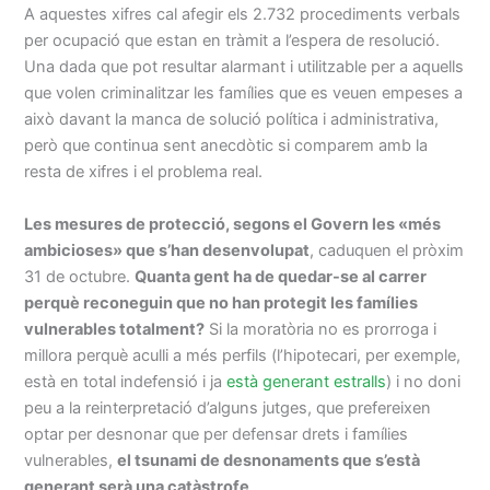
A aquestes xifres cal afegir els 2.732 procediments verbals
per ocupació que estan en tràmit a l’espera de resolució.
Una dada que pot resultar alarmant i utilitzable per a aquells
que volen criminalitzar les famílies que es veuen empeses a
això davant la manca de solució política i administrativa,
però que continua sent anecdòtic si comparem amb la
resta de xifres i el problema real.
Les mesures de protecció, segons el Govern les «més
ambicioses» que s’han desenvolupat
, caduquen el pròxim
31 de octubre.
Quanta gent ha de quedar-se al carrer
perquè reconeguin que no han protegit les famílies
vulnerables totalment?
Si la moratòria no es prorroga i
millora perquè aculli a més perfils (l’hipotecari, per exemple,
està en total indefensió i ja
està generant estralls
) i no doni
peu a la reinterpretació d’alguns jutges, que prefereixen
optar per desnonar que per defensar drets i famílies
vulnerables,
el tsunami de desnonaments que s’està
generant serà una catàstrofe
.