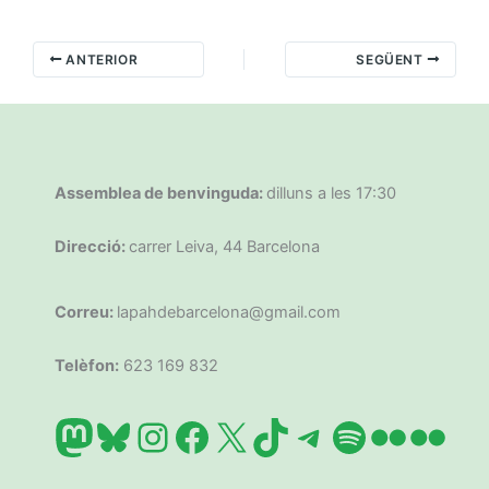
ANTERIOR
SEGÜENT
Assemblea de benvinguda:
dilluns a les 17:30
Direcció:
carrer Leiva, 44 Barcelona
Correu:
lapahdebarcelona@gmail.com
Telèfon:
623 169 832
Mastodon
Bluesky
Instagram
Facebook
X
TikTok
Telegram
Spotify
Flickr
Flic