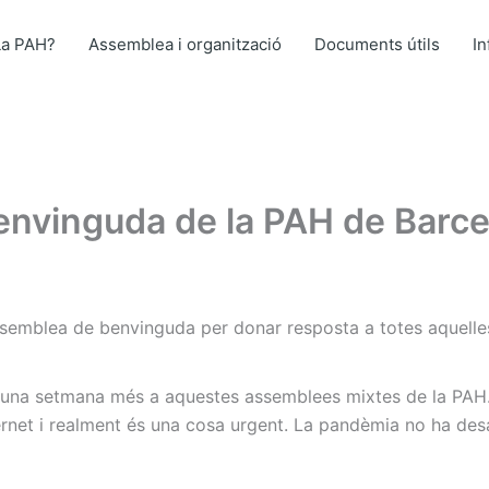
La PAH?
Assemblea i organització
Documents útils
I
nvinguda de la PAH de Barce
ssemblea de benvinguda per donar resposta a totes aquelle
a una setmana més a aquestes assemblees mixtes de la PAH
rnet i realment és una cosa urgent. La pandèmia no ha desa