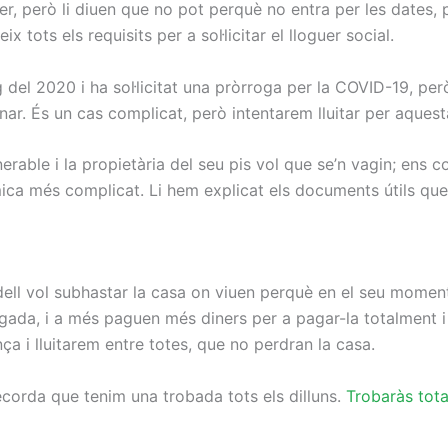
, però li diuen que no pot perquè no entra per les dates, pe
 tots els requisits per a sol·licitar el lloguer social.
g del 2020 i ha sol·licitat una pròrroga per la COVID-19, p
’anar. És un cas complicat, però intentarem lluitar per aques
ulnerable i la propietària del seu pis vol que se’n vagin; en
 mica més complicat. Li hem explicat els documents útils que
ell vol subhastar la casa on viuen perquè en el seu moment
gada, i a més paguen més diners per a pagar-la totalment i 
a i lluitarem entre totes, que no perdran la casa.
ecorda que tenim una trobada tots els dilluns.
Trobaràs tota