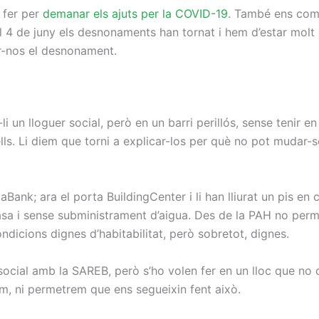
 fer per
demanar els ajuts per la COVID-19
. També ens come
l 4 de juny els desnonaments han tornat i hem d’estar molt 
r-nos el desnonament.
i un lloguer social, però en un barri perillós, sense tenir e
s. Li diem que torni a explicar-los per què no pot mudar-se
xaBank; ara el porta BuildingCenter i li han lliurat un pis en
asa i sense subministrament d’aigua. Des de la PAH no per
ondicions dignes d’habitabilitat, però sobretot, dignes.
social amb la SAREB, però s’ho volen fer en un lloc que no c
m, ni permetrem que ens segueixin fent això.