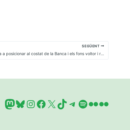
SEGÜENT
El PP es torna a posicionar al costat de la Banca i els fons voltor i recorre al Tribunal Constitucional l’ampliació de la Llei 24/2015
Mastodon
Bluesky
Instagram
Facebook
X
TikTok
Telegram
Spotify
Flickr
Flickr