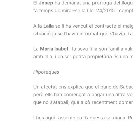
El
Josep
ha demanat una pròrroga del lloguer
fa temps de mirar-se la Llei 24/2015 i compleix
A la
Laila
se li ha vençut el contracte el mai
situació ja se l’havia informat que s’havia d
La
Maria Isabel
i la seva filla són família v
amb ella, i en ser petita propietària és una
Hipoteques
Un afectat ens explica que el banc de Sabad
però ells han començat a pagar una altra ve
que no s’atabali, que això recentment començ
I fins aquí l’assemblea d’aquesta setmana. R