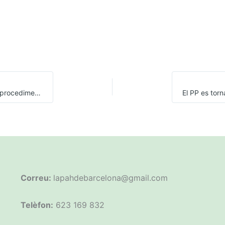
Com afrontar la reclamació de la hipoteca a través del procediment ordinari
Correu:
lapahdebarcelona@gmail.com
Telèfon:
623 169 832