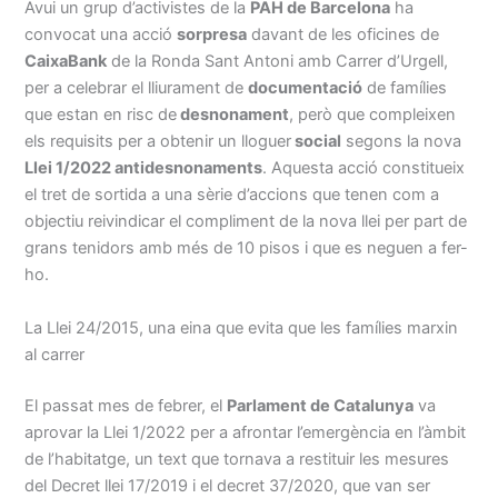
Avui un grup d’activistes de la
PAH de Barcelona
ha
convocat una acció
sorpresa
davant de les oficines de
CaixaBank
de la Ronda Sant Antoni amb Carrer d’Urgell,
per a celebrar el lliurament de
documentació
de famílies
que estan en risc de
desnonament
, però que compleixen
els requisits per a obtenir un lloguer
social
segons la nova
Llei 1/2022 antidesnonaments
. Aquesta acció constitueix
el tret de sortida a una sèrie d’accions que tenen com a
objectiu reivindicar el compliment de la nova llei per part de
grans tenidors amb més de 10 pisos i que es neguen a fer-
ho.
La Llei 24/2015, una eina que evita que les famílies marxin
al carrer
El passat mes de febrer, el
Parlament de Catalunya
va
aprovar la Llei 1/2022 per a afrontar l’emergència en l’àmbit
de l’habitatge, un text que tornava a restituir les mesures
del Decret llei 17/2019 i el decret 37/2020, que van ser