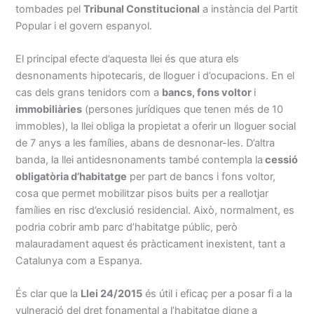
tombades pel
Tribunal Constitucional
a instància del Partit
Popular i el govern espanyol.
El principal efecte d’aquesta llei és que atura els
desnonaments hipotecaris, de lloguer i d’ocupacions. En el
cas dels grans tenidors com a
bancs, fons voltor
i
immobiliàrie
s
(persones jurídiques que tenen més de 10
immobles), la llei obliga la propietat a oferir un lloguer social
de 7 anys a les famílies, abans de desnonar-les. D’altra
banda, la llei antidesnonaments també contempla la
cessió
obligatòria d’habitatge
per part de bancs i fons voltor,
cosa que permet mobilitzar pisos buits per a reallotjar
famílies en risc d’exclusió residencial. Això, normalment, es
podria cobrir amb parc d’habitatge públic, però
malauradament aquest és pràcticament inexistent, tant a
Catalunya com a Espanya.
És clar que la
Llei 24/2015
és útil i eficaç per a posar fi a la
vulneració del dret fonamental a l’habitatge digne a