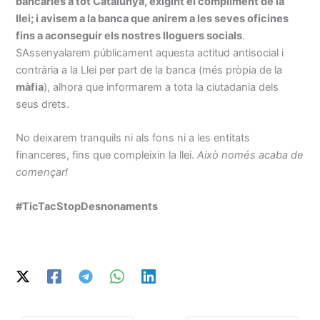
bancàries a tot Catalunya, exigint el compliment de la
llei; i avisem a la banca que anirem a les seves oficines
fins a aconseguir els nostres lloguers socials
.
SAssenyalarem públicament aquesta actitud antisocial i
contrària a la Llei per part de la banca (més pròpia de la
màfia
), alhora que informarem a tota la ciutadania dels
seus drets.
No deixarem tranquils ni als fons ni a les entitats
financeres, fins que compleixin la llei.
Això només acaba de
començar!
#TicTacStopDesnonaments