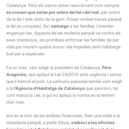
Catalunya. Però els bancs estan reaccionant com sempre:
es creuen que estan per sobre del bé i del mal
, per sobre
de la llei i dels drets de la gent. Posen moltes traves perquè
la llei es compleixi, fan
xantatge
a les famílies i intenten
enganyar-les. Aquesta llei els molesta perquè va contra els
seus interessos, els prohibeix enfonsar les famílies de per
vida per treure’n quatre duros i els impedeix tenir habitatge
buit per a especular.
Fa un mes, vam exigir al president de Catalunya,
Pere
Aragonès
, que apliqui la Llei 24/2015 amb urgència i sense
que li tremoli el pols. La setmana passada també vam exigir
a la
l’Agència d’Habitatge de Catalunya
que sancioni, tal
com marca la Llei, a qui no apliqui la norma en el termini
d’un mes.
Ara és el torn de les entitats financeres. Fem una crida a la
ciutadania perquè, a partir d’avui,
s’adreci a les oficines