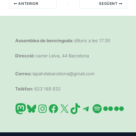
ANTERIOR
SEGÜENT
Assemblea de benvinguda:
dilluns a les 17:30
Direcció:
carrer Leiva, 44 Barcelona
Correu:
lapahdebarcelona@gmail.com
Telèfon:
623 169 832
Mastodon
Bluesky
Instagram
Facebook
X
TikTok
Telegram
Spotify
Flickr
Flic